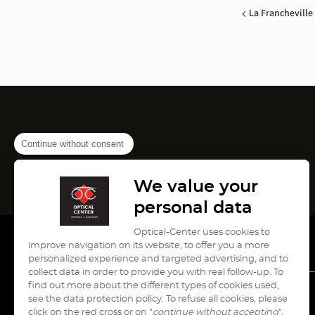
La Francheville
Continue without consent
We value your
personal data
Optical-Center uses cookies to
improve navigation on its website, to offer you a more
personalized experience and targeted advertising, and to
collect data in order to provide you with real follow-up. To
find out more about the different types of cookies used,
see the data protection policy. To refuse all cookies, please
עבור
עבור
עבור
עבור
עבור
click on the red cross or on "
continue without accepting
".