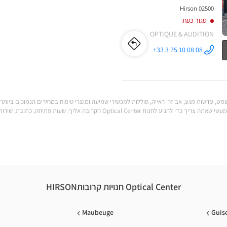
02500 Hirson
סגור כעת
OPTIQUE & AUDITION
לו"ז
לחנות
+33 3 75 10 08 08
התקשר לחנות
Opticien
Opticien
HIRSON
Optical
Center ב
HIRSON
Optical
לענות על כל הצרכים שלך. מצא את כל המידע המעשי שאתה צריך כדי להגיע לחנות al Center
Center
Optical Center חנויות קרובותHIRSON
Maubeuge
Guis