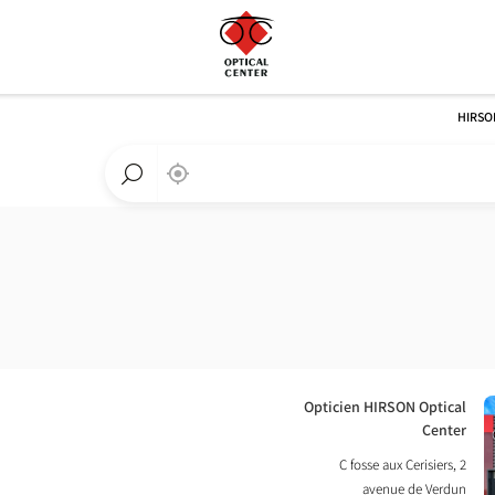
HIRSO
,
בקרבתי
a
Optical
חפש
Center
חנות
חנות
Optical
Center
חנות:
Opticien HIRSON Optical
Center
2 C fosse aux Cerisiers,
avenue de Verdun