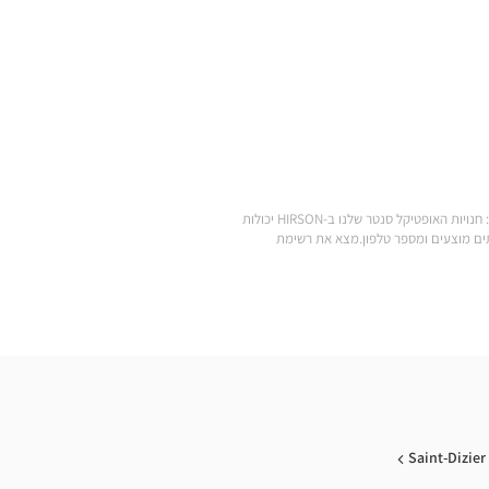
.מצא את כל המותגים של משקפי ראייה, משקפי שמש, עדשות מגע, אביזרי ראייה, סוללות למכשירי שמיעה ומוצרי טיפוח במחירים הנמוכים ביותר: חנויות האופטיקל סנטר שלנו ב-HIRSON יכולות
Optic הקרובה אליך: שעות פתיחה, כתובת, שירותים מוצעים ומספר טלפון.מצא את רשימת
Saint-Dizier