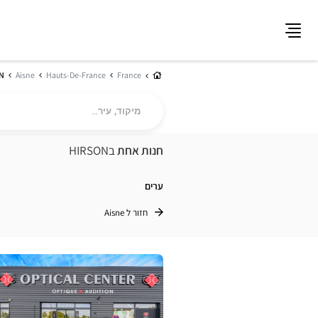
תפריט
בית
N
Aisne
Hauts-De-France
France
מיקוד,
עיר...
חנות אחת
בHIRSON
ערים
חזור ל Aisne
לחץ
ENTER
למידע
נוסף