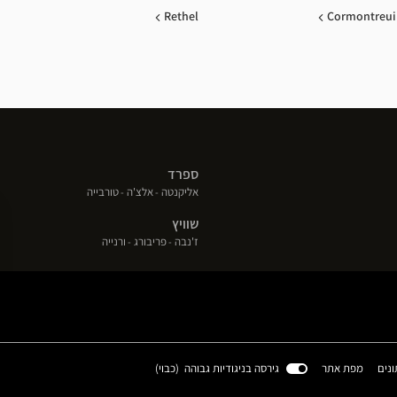
Rethel
Cormontreui
ספרד
(פתח
(פתח
(פתח
אליקנטה
אלצ'ה
טורבייה
בחלון
בחלון
בחלון
שוויץ
חדש)
חדש)
חדש)
(פתח
(פתח
(פתח
ז'נבה
פריבורג
ורנייה
בחלון
בחלון
בחלון
חדש)
חדש)
חדש)
(פתח
ונים
מפת אתר
גירסה בניגודיות גבוהה (
כבוי
)
בחלון