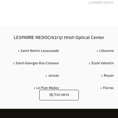
ical
LESPARRE MEDOC
nter
Optical Center חנויות קרובותLESPARRE MEDOC
Saint Martin Lacaussade
Libourne
Saint-Georges-Des-Coteaux
Ecole Valentin
Jonzac
Royan
Le Pian Medoc
Floirac
הראה הכל (8)
Optical
Center
Opticien
חנויות