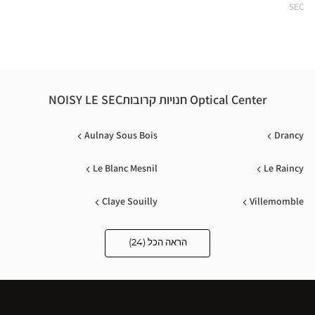
ical
SEC
nter
Optical Center חנויות קרובותNOISY LE SEC
Aulnay Sous Bois
Drancy
Le Blanc Mesnil
Le Raincy
Claye Souilly
Villemomble
Paris
Le Bourget
הראה הכל (24)
Optical
Center
Opticien
Bagnolet
Montreuil
חנויות
Livry Gargan
Gonesse