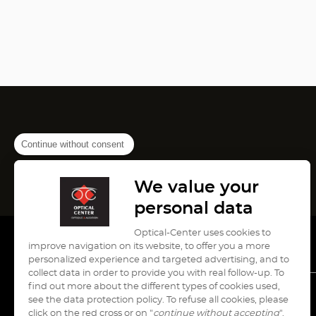
Continue without consent
We value your
personal data
Optical-Center uses cookies to
improve navigation on its website, to offer you a more
personalized experience and targeted advertising, and to
collect data in order to provide you with real follow-up. To
find out more about the different types of cookies used,
see the data protection policy. To refuse all cookies, please
עבור
עבור
עבור
עבור
עבור
click on the red cross or on "
continue without accepting
".