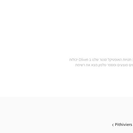
.מצא את כל המותגים של משקפי ראייה, משקפי שמש, עדשות מגע, אביזרי ראייה, סוללות למכשירי שמיעה ומוצרי טיפוח במחירים הנמוכים ביותר: חנויות האופטיקל סנטר שלנו ב-Olivet יכולות
Optic הקרובה אליך: שעות פתיחה, כתובת, שירותים מוצעים ומספר טלפון.מצא את רשימת
Pithiviers