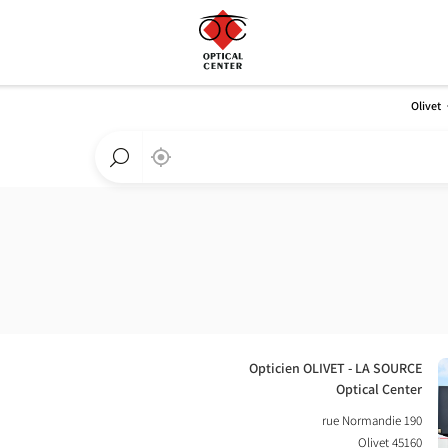
Olivet
,
בקרבתי
a
Optical
חפש
Center
חנות
חנות
Optical
Center
חנות:
Opticien OLIVET - LA SOURCE
Optical Center
190 rue Normandie
45160 Olivet