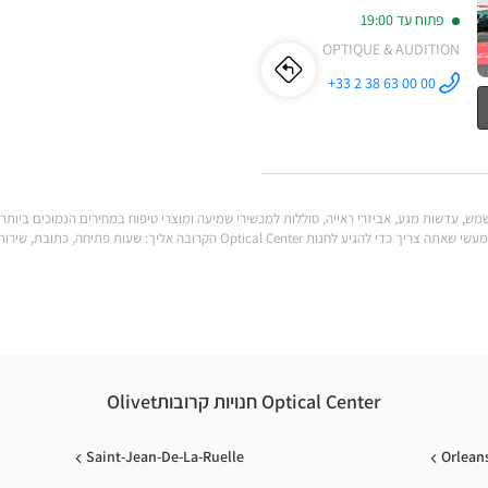
פתוח עד 19:00
OPTIQUE & AUDITION
לו"ז
לחנות
+33 2 38 63 00 00
התקשר לחנות
Opticien
Opticien
OLIVET - LA
SOURCE
Optical
OLIVET
Center ב
-
LA
לענות על כל הצרכים שלך. מצא את כל המידע המעשי שאתה צריך כדי להגיע לחנות al Center
SOURCE
Optical
Center
Optical Center חנויות קרובותOlivet
Saint-Jean-De-La-Ruelle
Orlean