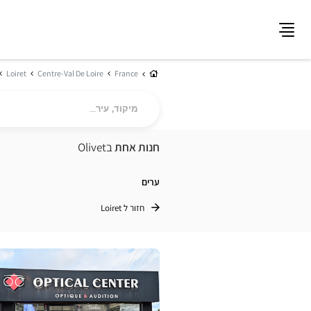
תפריט
בית
Loiret
Centre-Val De Loire
France
מיקוד,
עיר...
חנות אחת
בOlivet
ערים
חזור ל Loiret
לחץ
ENTER
למידע
נוסף