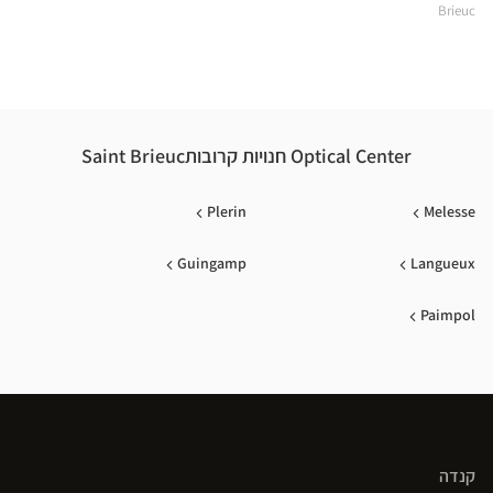
TRE
Brieuc
ILLE
ical
nter
Optical Center חנויות קרובותSaint Brieuc
Plerin
Melesse
Guingamp
Langueux
Paimpol
קנדה