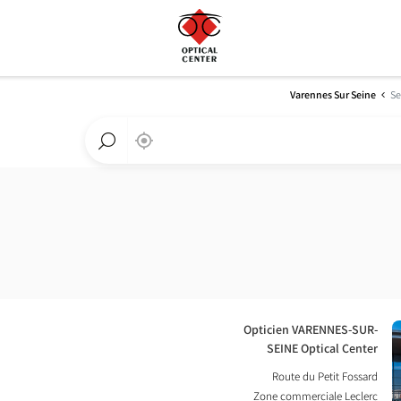
Varennes Sur Seine
Se
,
בקרבתי
a
Optical
חפש
Center
חנות
חנות
Optical
Center
חנות:
Opticien VARENNES-SUR-
SEINE Optical Center
Route du Petit Fossard
Zone commerciale Leclerc