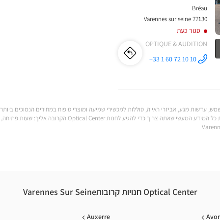
Bréau
77130 Varennes sur seine
סגור כעת
OPTIQUE & AUDITION
לו"ז
לחנות
+33 1 60 72 10 10
התקשר לחנות
Opticien
Opticien
VARENNES-
SUR-SEINE
Optical
VARENNES-
Center ב
SUR-
Seine יכולות לענות על כל הצרכים שלך. מצא את כל המידע המעשי שאתה 
SEINE
Optical
Center
Optical Center חנויות קרובותVarennes Sur Seine
Auxerre
Avo