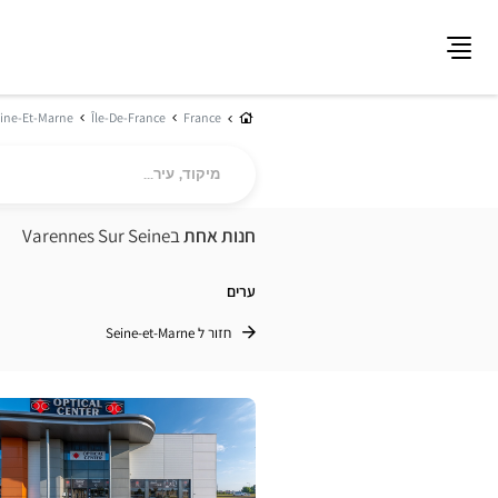
תפריט
בית
ine-Et-Marne
Île-De-France
France
מיקוד,
עיר...
חנות אחת
בVarennes Sur Seine
ערים
חזור ל Seine-et-Marne
לחץ
ENTER
למידע
נוסף