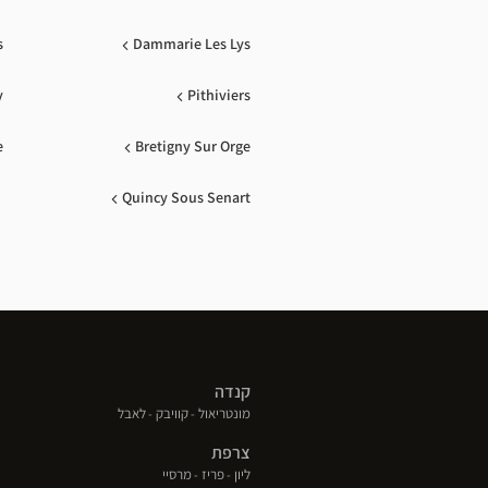
s
Dammarie Les Lys
y
Pithiviers
e
Bretigny Sur Orge
Quincy Sous Senart
קנדה
(פתח
(פתח
(פתח
מונטריאול
קוויבק
לאבל
בחלון
בחלון
בחלון
צרפת
חדש)
חדש)
חדש)
(פתח
(פתח
(פתח
ליון
פריז
מרסיי