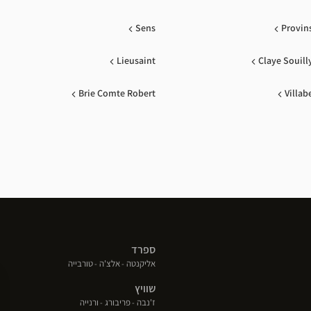
Sens
Provin
Lieusaint
Claye Souill
Brie Comte Robert
Villab
ספרד
(פתח
(פתח
(פתח
אליקנטה
אלצ'ה
טורבייה
בחלון
בחלון
בחלון
שוויץ
חדש)
חדש)
חדש)
(פתח
(פתח
(פתח
ז'נבה
פריבורג
ורנייה