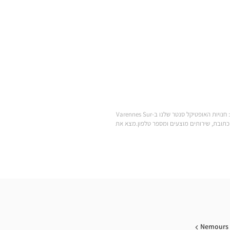
.מצא את כל המותגים של משקפי ראייה, משקפי שמש, עדשות מגע, אביזרי ראייה, סוללות למכשירי שמיעה ומוצרי טיפוח במחירים הנמוכים ביותר: חנויות האופטיקל סנטר שלנו ב-Varennes Sur
צריך כדי להגיע לחנות Optical Center הקרובה אליך: שעות פתיחה, כתובת, שירותים מוצעים ומספר טלפון.מצא את
Nemours