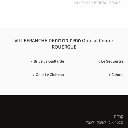
ical
ב-VILLEFRANCHE DE ROUERGUE
nter
Optical Center חנויות קרובותVILLEFRANCHE DE
ROUERGUE
Brive La Gaillarde
Le Sequestre
Onet Le Château
Cahors
קנדה
(פתח
(פתח
(פתח
מונטריאול
קוויבק
לאבל
בחלון
בחלון
בחלון