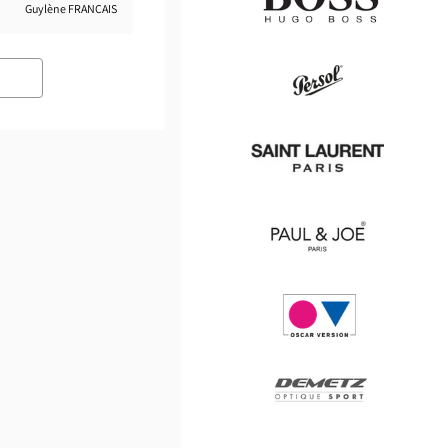
Guylène FRANÇAIS
Hugo
Boss
Persol
Saint
Laurent
Paul
&
Joe
Oscar
version