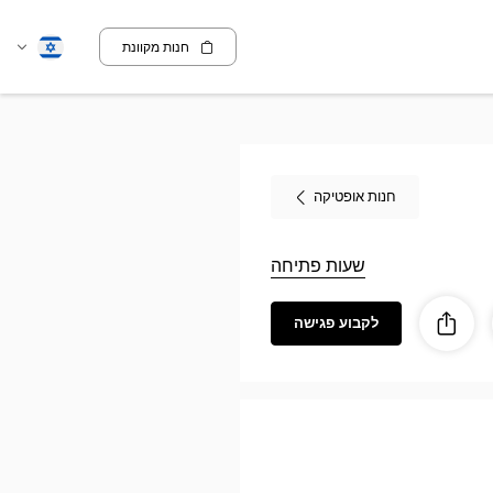
חנות מקוונת
שנה
עברית
שפה
חנות אופטיקה
שעות פתיחה
לקבוע פגישה
ז
ות
לַחֲלוֹק
Optic
CONCARNE
Opti