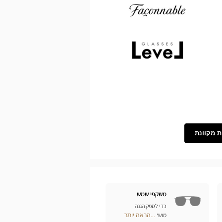
Demetz
Façonnable
Level
ת מקוונת
משקפי שמש
כדי לספק הגנה
מושלמת לעיניכם מפני
...הראה יותר
Optical