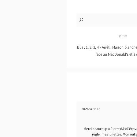
לו"ז
לחנות
Opticien
CONCARNEAU
חנייה
Optical
Center
Bus : 1, 2, 3, 4 - Arrêt : Maison blanc
face au MacDonald's et à
15 במאי 2026
Merci beaucoup a Pierre d&#039;avo
régler mes lunettes. Mon œil 