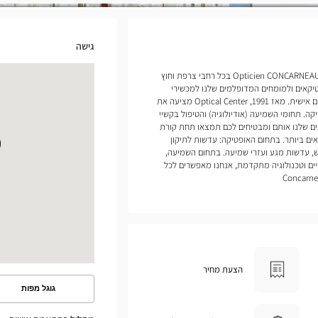
גישה
אנחנו פותחים חנויות של Opticien CONCARNEAU Optical Center בכל רחבי צרפת וחוץ
יקאים ולמומחים המדופלמים שלנו למכשירי
שמיעה להעניק לכם שירות ומעקב מותאמים אישית. מאז 1991, Optical Center מציעה את
ה. תחומי השמיעה (אודיולוגיה) והטיפול בקשיי
ים שלנו אותם ומבטיחים לכם תמצאו תחת קורת
ם ביותר. בתחום האופטיקה: עדשות לתיקון
, עדשות מגע ועזרי שמיעה. בתחום השמיעה,
ים וטכנולוגיה מתקדמת, אנחנו מאפשרים לכל
הצעת מחיר
גוגל מפות
ראה
את
המסלול