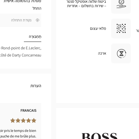
מסלול בהתאמה אישית
ביטוח שלווה אופטיקל סנטר
במפת
– שירות בתשלום – אחריות
התחל
גוגל
,
בקרבתי
חפש
מלאי עצום
ר
חנות
Optical
תַחְבּוּרָה
Center
he Rond-point de E.Leclerc,
ארכה
 côté de Darty Concarneau
הערות
FRANÇAIS
ir pris le temps de bien
gauche de me brûle plus.