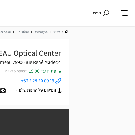
חפש
תפריט
בית
צרפת
Bretagne
Finistère
arneau
AU Optical Center
29900 Concarneau
4 rue René Madec
פתוח עד 19:00
שמיעה & ראייה
+33 2 29 20 09 19
התקשר
לחנות
המיקום של החנות שלנו
Opticien
של
CONCARNEAU
Opticien
Optical
CONCARNEAU
Center ב
Optical
Center