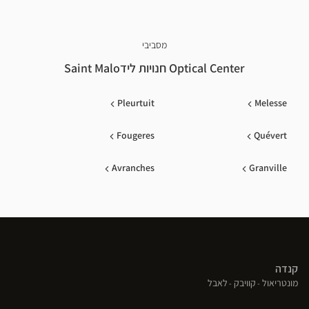
מסביבי
Optical Center חנויות לידSaint Malo
Pleurtuit
Melesse
Fougeres
Quévert
Avranches
Granville
קנדה
(פתח
(פתח
(פתח
מונטריאול
קוויבק
לאבל
בחלון
בחלון
בחלון
חדש)
חדש)
חדש)