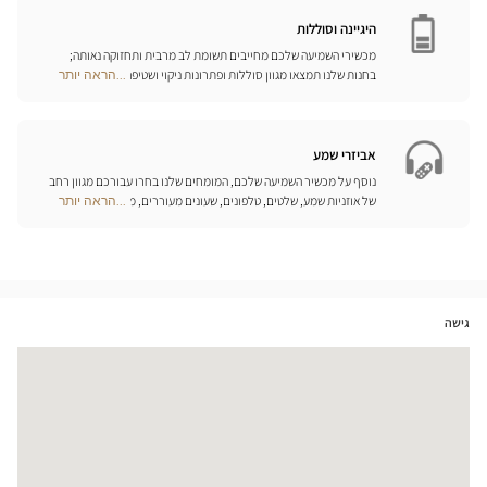
המותאמים ביותר לצורכיכם.
חנויות
היגיינה וסוללות
מכשירי השמיעה שלכם מחייבים תשומת לב מרבית ותחזוקה נאותה;
בחנות שלנו תמצאו מגוון סוללות ופתרונות ניקוי ושטיפה ייחודיים
...הראה יותר
Optical
למכשיר השמיעה שלכם.
Center
Opticien
חנויות
אביזרי שמע
נוסף על מכשיר השמיעה שלכם, המומחים שלנו בחרו עבורכם מגוון רחב
של אוזניות שמע, שלטים, טלפונים, שעונים מעוררים, מטענים ואביזרים
...הראה יותר
Optical
נוספים שכל מטרתם היא לשפר משמעותית את איכות החיים שלכם בכל
Center
יום.
Opticien
חנויות
גישה