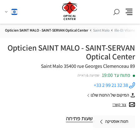
חפש
שנה
עברית
תפריט
שפה
Opticien SAINT MALO - SAINT-SERVAN Optical Center
Saint Malo
Ille-Et-Vilaine
Opticien SAINT MALO - SAINT-SERVAN
Optical Center
35400 Saint Malo
89 rue Georges Clemenceau
פתוח עד 19:00
שמיעה & ראייה
+33 2 99 21 32 38
התקשר
לחנות
המיקום של החנות שלנו
Opticien
של
SAINT
Opticien
צור קשר!
MALO -
SAINT
SAINT-
MALO
SERVAN
-
שעות פתיחה
Optical
חנות אופטיקה
SAINT-
Center ב
SERVAN
Optical
Center