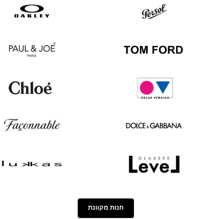
Hugo
Ray
Boss
Ban
Oakley
Persol
Paul
Tom
&
Ford
Joe
Chloé
Oscar
version
Façonnable
Dolce
&
Gabbana
Lukkas
Level
חנות מקוונת