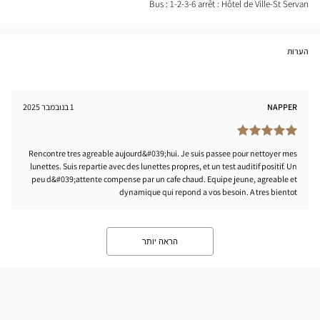
INT-
Bus : 1-2-3-6 arrêt : Hôtel de Ville-St Servan
VAN
tical
nter
הערות
NAPPER
1 בנובמבר 2025
Rencontre tres agreable aujourd&#039;hui. Je suis passee pour nettoyer mes
lunettes. Suis repartie avec des lunettes propres, et un test auditif positif. Un
peu d&#039;attente compense par un cafe chaud. Equipe jeune, agreable et
dynamique qui repond a vos besoin. A tres bientot
הראה יותר