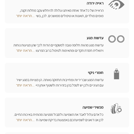
המתאימים ביותר לענף הספורט בו אתם עוסקים.
ראייה ירודה
הראייה של כל אחד ואחת מאיתנו עלולה להיחלש עקב מחלות זקנה,
מומים מולדים, תאונות או טיפולים ממושכים. לכן, בשיתוף פעולה עם
...הראה יותר
Optical
היצרן הגרמני המוביל Eschenbach, פיתחנו סדרה שלמה של עזרי ראייה,
Center
זכוכיות מגדלת והגדלה בוידאו, כדי לשפר את כושר הראייה שלכם ולהקל
Opticien
עליכם ביום-יום.
חנויות
עדשות מגע
עדשות מגע מהוות חלופה טובה למשקפיים הודות לכך שהן מציעות נוחות
ויזואלית חסרת תקדים ומתאימות לטיפול ברוב הפרעות הראייה בדרגות
...הראה יותר
Optical
התיקון הנדרשות. המומחים שלנו לעדשות מגע ישמחו לכוון אתכם
Center
בבחירה וללוות אתכם בהתאמת העדשות. עדשות יומיות, חודשיות או
Opticien
שנתיות – בחרו עדשות מתאימות לעיניכם ותיהנו משיפור משמעותי
חנויות
באיכות חייכם.
חומרי ניקוי
עדשות המגע שבריריות ומחייבות תחזוקה נאותה. הן מצויות במגע ישיר
עם העיניים ולכן יש לטפל בהן בזהירות ולשטוף אותן היטב לאחר כל
...הראה יותר
Optical
שימוש. גלו את כל אמצעי השטיפה והניקוי ואת הפתרונות הרב-תכליתיים
Center
שלנו לכל סוגי העדשות; האופטיקאים שלנו ינחו אתכם כיצד לטפל בהן
Opticien
כיאות.
חנויות
מכשירי שמיעה
כל אדם עלול לאבד את השמיעה ולסבול מפגיעה מהותית באיכות החיים.
לכן אנו דואגים לשמיעתכם באמצעות בדיקת שמיעה חינם, בשילוב עם
...הראה יותר
Optical
שירות וייעוץ איכותיים הניתנים על-ידי מיטב אנשי המקצוע. טכנאי השמע
Center
והמומחים שלנו לעזרי שמיעה יאזינו לכם ויסייעו לכם לבחור בכלי העזר
Opticien