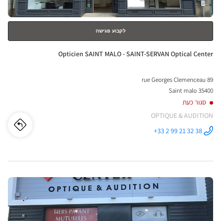
לקבוע פגישה
חנות:
Opticien SAINT MALO - SAINT-SERVAN Optical Center
89 rue Georges Clemenceau
35400 Saint malo
סגור כעת
OPTIQUE & AUDITION
לו"ז
לחנו
+33 2 99 21 32 38
התקשר לחנות
Opticien
cien
SAINT MALO
- SAINT-
SERVAN
AINT
Optical
Center ב
לחץ
ALO
ENTER
-
למידע
נוסף