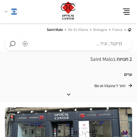
שנה
עברית
תפריט
שפה
בית
Saint Malo
Ille-Et-Vilaine
Bretagne
France
מיקוד,
,
בקרבתי
a
עיר...
Optical
חפש
Center
חנות
2 חנויות
בSaint Malo
חנות
Optical
Center
ערים
חזור ל Ille-et-Vilaine
ערים
לחץ
ENTER
למידע
נוסף