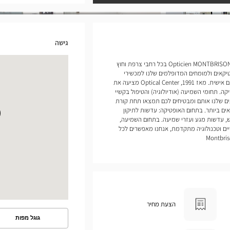
גישה
אנחנו פותחים חנויות של Opticien MONTBRISON Optical Center בכל רחבי צרפת וחוץ
יקאים ולמומחים המדופלמים שלנו למכשירי
שמיעה להעניק לכם שירות ומעקב מותאמים אישית. מאז 1991, Optical Center מציעה את
ה. תחומי השמיעה (אודיולוגיה) והטיפול בקשיי
ים שלנו אותם ומבטיחים לכם תמצאו תחת קורת
ם ביותר. בתחום האופטיקה: עדשות לתיקון
, עדשות מגע ועזרי שמיעה. בתחום השמיעה,
ים וטכנולוגיה מתקדמת, אנחנו מאפשרים לכל
הצעת מחיר
גוגל מפות
ראה
את