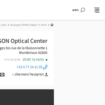
חפש
תפריט
בית
צרפת
Auvergne-Rhône-Alpes
Loire
ON Optical Center
ges
1 bis rue de la Maisonnette
42600 Montbrison
פתוח עד 19:00
שמיעה & ראייה
+33 4 77 24 11 39
התקשר
לחנות
המיקום של החנות שלנו
Opticien
של
MONTBRISON
Opticien
Optical
MONTBRISON
Center ב
Optical
Center