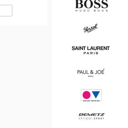
Hugo
Boss
Persol
Saint
Laurent
Paul
&
Joe
Oscar
version