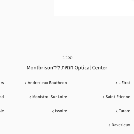
כיאות.
מסביבי
Optical Center חנויות לידMontbrison
rs
Andrezieux Boutheon
L Etrat
nd
Monistrol Sur Loire
Saint-Etienne
sle
Issoire
Tarare
Davezieux