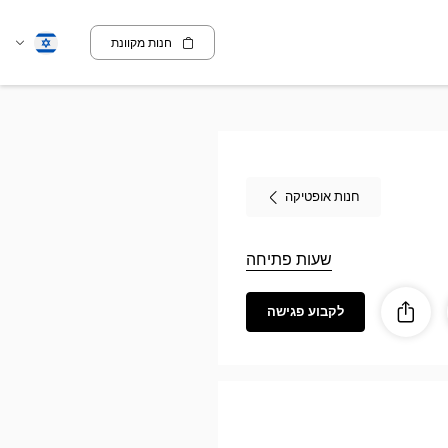
חנות מקוונת
שנה
עברית
שפה
חנות אופטיקה
שעות פתיחה
לקבוע פגישה
ז
ות
לַחֲלוֹק
Optic
MONTBRIS
Opti