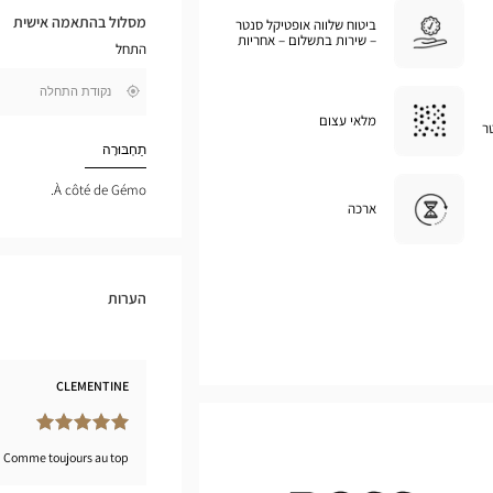
המסלול
מסלול בהתאמה אישית
ביטוח שלווה אופטיקל סנטר
במפת
– שירות בתשלום – אחריות
התחל
גוגל
,
בקרבתי
חפש
מלאי עצום
ר
חנות
Optical
תַחְבּוּרָה
Center
À côté de Gémo.
ארכה
הערות
CLEMENTINE
Comme toujours au top