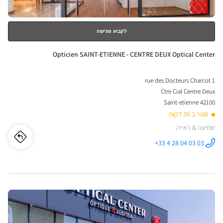
לקבוע פגישה
חנות:
Opticien SAINT-ETIENNE - CENTRE DEUX Optical Center
1 rue des Docteurs Charcot
Ctre Cial Centre Deux
42100 Saint-etienne
סגור ב 36 דקות
שמיעה & ראייה
לו"ז
לחנו
+33 4 28 04 03 03
התקשר לחנות
Opticien
cien
SAINT-
ETIENNE -
CENTRE
INT-
DEUX
Optical
לחץ
Center ב
ENNE
ENTER
-
למידע