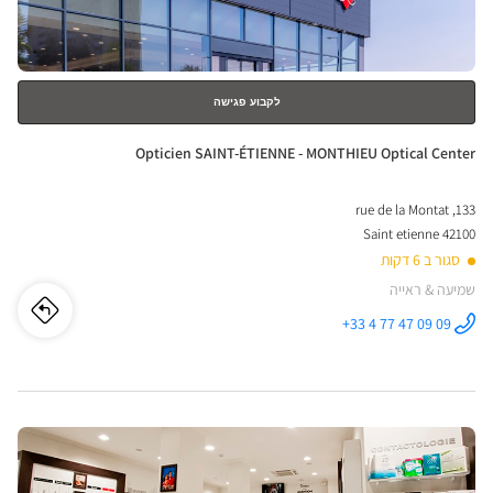
נוסף
TRE
EUX
ical
לקבוע פגישה
nter
חנות:
Opticien SAINT-ÉTIENNE - MONTHIEU Optical Center
133, rue de la Montat
42100 Saint etienne
סגור ב 6 דקות
שמיעה & ראייה
לו"ז
לחנו
+33 4 77 47 09 09
התקשר לחנות
Opticien
cien
SAINT-
ÉTIENNE -
MONTHIEU
INT-
Optical
Center ב
לחץ
ENNE
ENTER
-
למידע