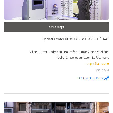
ical
למידע
נוסף
nter
לקבוע פגישה
חנות:
Optical Center OC MOBILE VILLARS - L'ÉTRAT
Villars, L'Étrat, Andrézieux-Bouthéon, Firminy, Monistrol-sur-
Loire, Chazelles-sur-Lyon, La Ricamarie
סגור ב 6 דקות
שירות ביתי
+33 6 03 61 49 02
התקשר לחנות
Optical
Center OC
MOBILE
VILLARS -
L'ÉTRAT ב
לחץ
ENTER