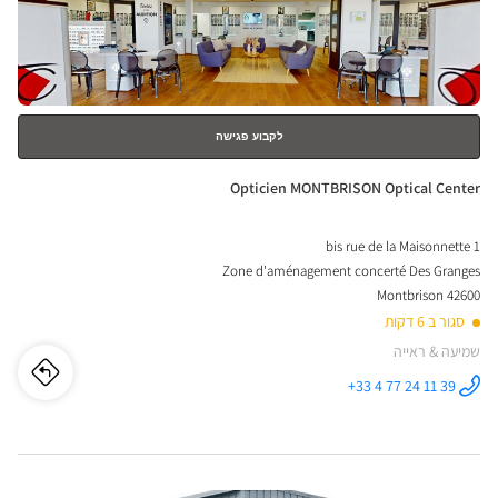
ical
למידע
נוסף
nter
לקבוע פגישה
חנות:
Opticien MONTBRISON Optical Center
1 bis rue de la Maisonnette
Zone d'aménagement concerté Des Granges
42600 Montbrison
סגור ב 6 דקות
שמיעה & ראייה
לו"ז
לחנו
+33 4 77 24 11 39
התקשר לחנות
Opticien
cien
MONTBRISON
Optical
Center ב
SON