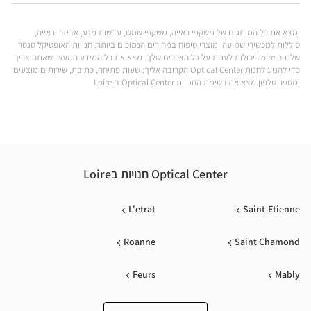
Optical
EUX-
Center ב
.מצא את כל המותגים של משקפי ראייה, משקפי שמש, עדשות מגע, אביזרי ראייה,
ÉON
סוללות למכשירי שמיעה ומוצרי טיפוח במחירים הנמוכים ביותר: חנויות האופטיקל סנטר
שלנו ב-Loire יכולות לענות על כל הצרכים שלך. מצא את כל המידע המעשי שאתה צריך
ical
כדי להגיע לחנות Optical Center הקרובה אליך: שעות פתיחה, כתובת, שירותים מוצעים
ומספר טלפון.מצא את רשימת החנויות Optical Center ב-Loire
nter
Optical Center חנויות בLoire
L'etrat
Saint-Etienne
Roanne
Saint Chamond
Feurs
Mably
Montbrison
Andrezieux Boutheon