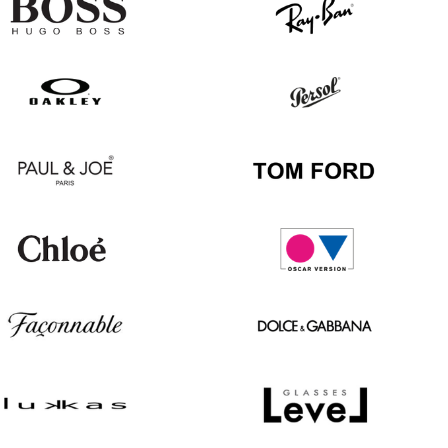
Hugo
Ray
Boss
Ban
Oakley
Persol
Paul
Tom
&
Ford
Joe
Chloé
Oscar
version
Façonnable
Dolce
&
Gabbana