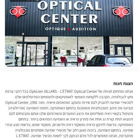
הצגת חנות
אנחנו פותחים חנויות של Opticien VILLARS - L'ÉTRAT Optical Center בכל רחבי צרפת
וחוץ לגבולותיה. הקרבה ללקוחות תאפשר לאופטיקאים ולמומחים המדופלמים שלנו
למכשירי שמיעה להעניק לכם שירות ומעקב מותאמים אישית. מאז 1991, Optical Center
מציעה את מיטב הטכנולוגיות והאופנות בתחום האופטיקה. תחומי השמיעה (אודיולוגיה)
והטיפול בקשיי ראיה משלימים את היצע המוצרים והשירותים שלנו אותם ומבטיחים לכם
תמצאו תחת קורת גג אחת את פתרון הראיה או השמיעה המתאים ביותר. בתחום
האופטיקה: עדשות לתיקון הראיה ומשקפי ראיה חדשניים, משקפי שמש, עדשות מגע ועזרי
שמיעה. בתחום השמיעה, בזכות מגוון רחב של מכשירי שמיעה אסתטיים וטכנולוגיה
מתקדמת, אנחנו מאפשרים לכל אדם הנזקק לכך לשאת מכשיר שמיעה. L ETRAT