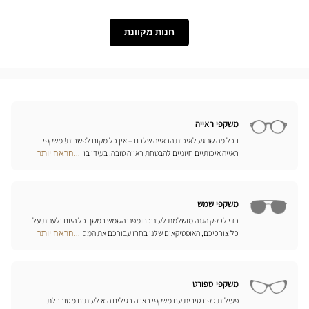
Lukkas
Level
חנות מקוונת
משקפי ראייה
בכל מה שנוגע לאיכות הראייה שלכם – אין כל מקום לפשרות! משקפי
ראייה איכותיים חיוניים להבטחת ראייה טובה, בעידן בו מיליוני אנשים
...הראה יותר
Optical
זקוקים לתיקון הראייה שלהם. מעבר לנוחות, המשקפיים הם גם אביזר
Center
אופנה לכל דבר, המייצג את האישיות שלכם. לכן אנו מציעים בכל חנויות
Opticien
אופטיקל סנטר מבחר בלתי מוגבל של משקפיים מהמותגים המובילים
חנויות
משקפי שמש
כדי לספק הגנה מושלמת לעיניכם מפני השמש במשך כל היום ולענות על
כל צורכיכם, האופטיקאים שלנו בחרו עבורכם את המסגרות הטובות
...הראה יותר
Optical
ביותר של המותגים הגדולים ביותר. אתם מוזמנים לגלות את קולקציות
Center
משקפי השמש של מיטב המותגים מהעולם, ביניהם Persol, Paul & Joe,
Opticien
Ray Ban, Givenchy ואפילו Prada ו-Gucci!
חנויות
משקפי ספורט
פעילות ספורטיבית עם משקפי ראייה רגילים היא לעיתים מסורבלת