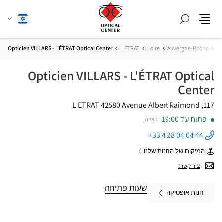
חפש
שנה
עברית
תפריט
שפה
Opticien VILLARS - L'ÉTRAT Optical Center
L ETRAT
Loire
Auvergne-Rhône-Alpe
Opticien VILLARS - L'ÉTRAT Optical
Center
42580 L ETRAT
117, Avenue Albert Raimond
פתוח עד 19:00
ראייה
+33 4 28 04 04 44
התקשר
לחנות
המיקום של החנות שלנו
Opticien
של
VILLARS -
Opticien
צור קשר!
L'ÉTRAT
VILLARS
Optical
-
Center ב
L'ÉTRAT
שעות פתיחה
חנות אופטיקה
Optical
Center