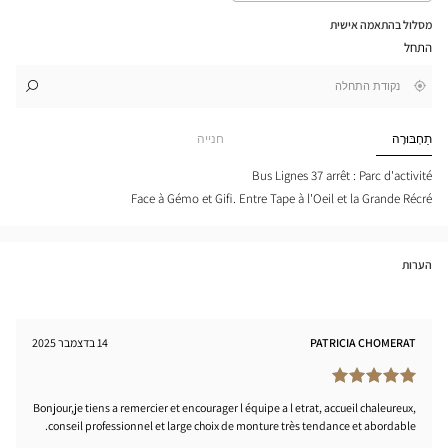
את
המסלול
מסלול בהתאמה אישית
במפת
התחל
גוגל
,
בקרבתי
לו"ז
לחנות
חפש
cien
חנות
LARS
Optical
תַחְבּוּרָה
חנייה
-
Center
TRAT
tical
Bus Lignes 37 arrêt : Parc d'activité
nter
Face à Gémo et Gifi. Entre Tape à l'Oeil et la Grande Récré
הערות
PATRICIA CHOMERAT
14 בדצמבר 2025
Bonjour,je tiens a remercier et encourager l équipe a l etrat, accueil chaleureux,
conseil professionnel et large choix de monture très tendance et abordable.