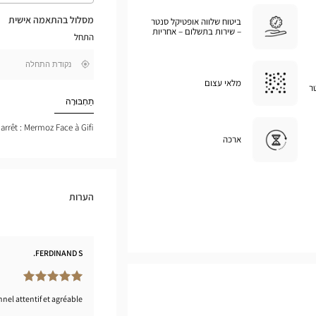
את
המסלול
מסלול בהתאמה אישית
ביטוח שלווה אופטיקל סנטר
במפת
– שירות בתשלום – אחריות
התחל
גוגל
,
בקרבתי
חפש
מלאי עצום
ר
חנות
Optical
תַחְבּוּרָה
Center
 arrêt : Mermoz Face à Gifi
ארכה
הערות
FERDINAND S.
nnel attentif et agréable