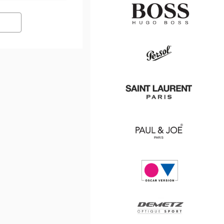
Hugo
Boss
Persol
Saint
Laurent
Paul
&
Joe
Oscar
version