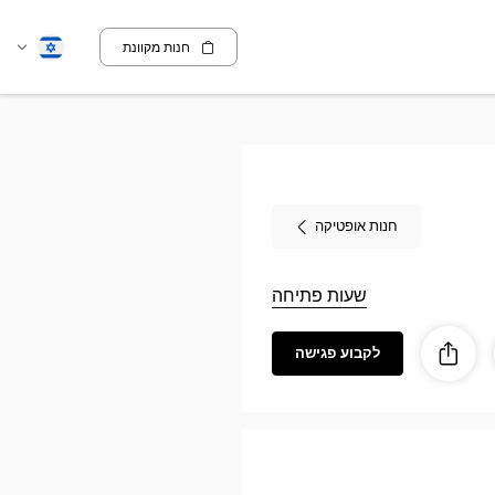
חנות מקוונת
שנה
עברית
שפה
חנות אופטיקה
שעות פתיחה
לקבוע פגישה
ז
ות
לַחֲלוֹק
Optic
VANDOEUVR
L