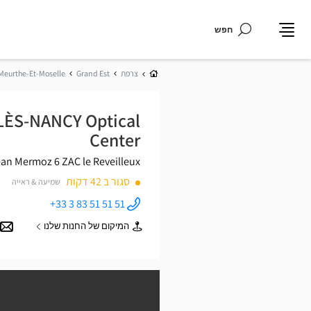
חפש
תפריט
בית
צרפת
Grand Est
Meurthe-Et-Moselle
LÈS-NANCY Optical
Center
6 rue Jean Mermoz
ZAC le Reveilleux
סגור ב 42 דקות
שמיעה & ראייה
+33 3 83 51 51 51
התקשר
לחנות
המיקום של החנות שלנו
Opticien
של
VANDOEUVRE-
Opticien
LÈS-NANCY
VANDOEUVRE-
Optical
LÈS-
Center ב
NANCY
Optical
Center