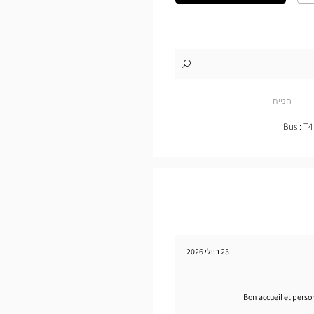
את
התוכנית
המפורטת
לו"ז
לחנות
Opticien
VANDOEUVRE-
חנייה
LÈS-
NANCY
Optical
Bus : T4
Center
23 ביולי 2026
Bon accueil et perso