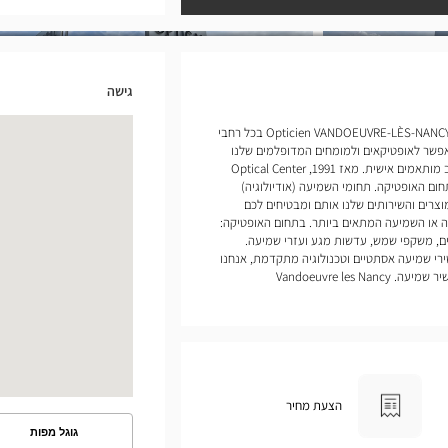
גישה
אנחנו פותחים חנויות של Opticien VANDOEUVRE-LÈS-NANCY Optical Center בכל רחבי
אפשר לאופטיקאים ולמומחים המדופלמים שלנו
למכשירי שמיעה להעניק לכם שירות ומעקב מותאמים אישית. מאז 1991, Optical Center
ום האופטיקה. תחומי השמיעה (אודיולוגיה)
וצרים והשירותים שלנו אותם ומבטיחים לכם
 או השמיעה המתאים ביותר. בתחום האופטיקה:
ם, משקפי שמש, עדשות מגע ועזרי שמיעה.
רי שמיעה אסתטיים וטכנולוגיה מתקדמת, אנחנו
Vandoeuvre les
הצעת מחיר
גוגל מפות
ראה