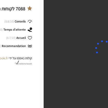
Optical
CY
Center
7088
לקוחות 
ב
cal
8.8
/10)
(
Conseils
ter
0)
(
Temps d'attente
8.7
/10)
(
Accueil
(
Recommandation
קולות נאספו על ידי
ook.fr