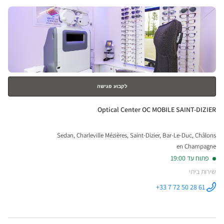
לחץ
ical
ENTER
nter
למידע
נוסף
לקבוע פגישה
חנות:
Optical Center OC MOBILE SAINT-DIZIER
Sedan, Charleville Mézières, Saint-Dizier, Bar-Le-Duc, Châlons
en Champagne
פתוח עד 19:00
שירות ביתי
+33 7 72 50 28 61
התקשר לחנות
Optical
Center OC
MOBILE
SAINT-