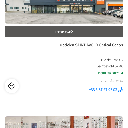
TRE
למידע
נוסף
ILLE
ical
nter
לקבוע פגישה
חנות:
Opticien SAINT-AVOLD Optical Center
7, rue de Brack
57500 Saint-avold
פתוח עד 19:00
שמיעה & ראייה
לו"ז
לחנו
+33 3 87 97 02 03
התקשר לחנות
Opticien
cien
SAINT-
AVOLD
Optical
INT-
Center ב
לחץ
OLD
ENTER