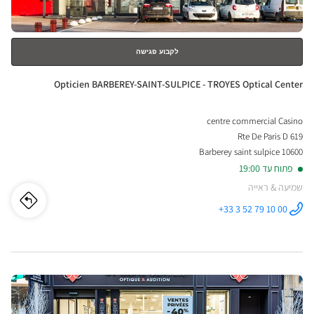
לקבוע פגישה
חנות:
Opticien BARBEREY-SAINT-SULPICE - TROYES Optical Center
centre commercial Casino
Rte De Paris D 619
10600 Barberey saint sulpice
פתוח עד 19:00
שמיעה & ראייה
לו"ז
לחנו
+33 3 52 79 10 00
התקשר לחנות
Opticien
cien
BARBEREY-
SAINT-
SULPICE -
REY-
TROYES
Optical
לחץ
Center ב
INT-
ENTER
PICE
למידע