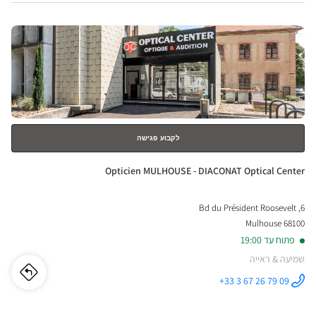
Center ב
LER
לחץ
ical
ENTER
nter
למידע
נוסף
לקבוע פגישה
חנות:
Opticien MULHOUSE - DIACONAT Optical Center
6, Bd du Président Roosevelt
68100 Mulhouse
פתוח עד 19:00
שמיעה & ראייה
לו"ז
לחנו
+33 3 67 26 79 09
התקשר לחנות
Opticien
cien
MULHOUSE -
DIACONAT