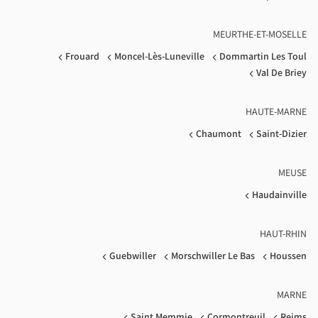
MEURTHE-ET-MOSELLE
Frouard
Moncel-Lès-Luneville
Dommartin Les Toul
Val De Briey
HAUTE-MARNE
Chaumont
Saint-Dizier
MEUSE
Haudainville
HAUT-RHIN
Guebwiller
Morschwiller Le Bas
Houssen
MARNE
Saint Memmie
Cormontreuil
Reims