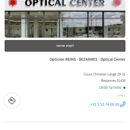
לחץ
ENTER
למידע
נוסף
לקבוע פגישה
חנות:
Opticien REIMS - BEZANNES - Optical Center
29-31 Cours Christian Lange
51430 Bezannes
פתוח עד 19:00
ראייה
לו"ז
לחנו
+33 3 52 74 08 28
התקשר לחנות
Opticien
cien
REIMS -
BEZANNES -
Optical
EIMS
Center ב