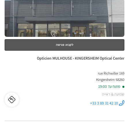
לחץ
ical
ENTER
nter
למידע
נוסף
לקבוע פגישה
חנות:
Opticien MULHOUSE - KINGERSHEIM Optical Center
169 rue Richwiller
68260 Kingersheim
פתוח עד 19:00
שמיעה & ראייה
לו"ז
לחנו
+33 3 89 31 42 10
התקשר לחנות
Opticien
cien
MULHOUSE -
KINGERSHEIM
Optical
USE
Center ב