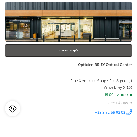
לחץ
-
ENTER
NES
למידע
נוסף
-
ical
nter
לקבוע פגישה
חנות:
Opticien BRIEY Optical Center
4, rue Olympe de Gouges "Le Sagnon"
54150 Val de briey
פתוח עד 19:00
שמיעה & ראייה
לו"ז
לחנו
+33 3 72 56 03 02
התקשר לחנות
Opticien
cien
BRIEY
Optical
Center ב
RIEY