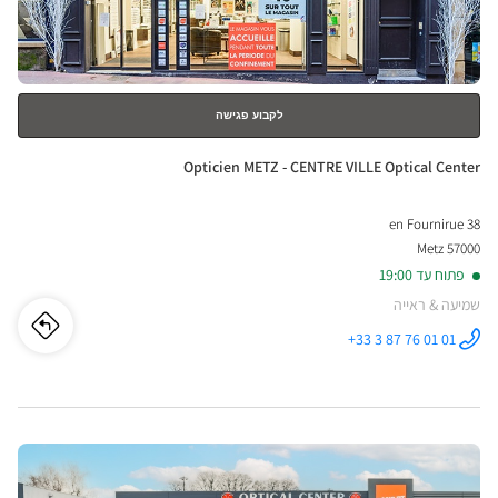
נוסף
-
YES
ical
לקבוע פגישה
nter
חנות:
Opticien METZ - CENTRE VILLE Optical Center
38 en Fournirue
57000 Metz
פתוח עד 19:00
שמיעה & ראייה
לו"ז
לחנו
+33 3 87 76 01 01
התקשר לחנות
Opticien
cien
METZ -
CENTRE
VILLE
ETZ
Optical
Center ב
לחץ
-
ENTER