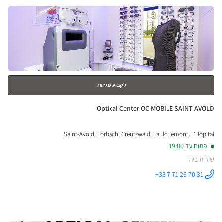
לחץ
ENTER
למידע
נוסף
לקבוע פגישה
חנות:
Optical Center OC MOBILE SAINT-AVOLD
Saint-Avold, Forbach, Creutzwald, Faulquemont, L'Hôpital
פתוח עד 19:00
שירות ביתי
+33 7 71 26 70 31
התקשר לחנות
Optical
Center OC
MOBILE
SAINT-
AVOLD ב