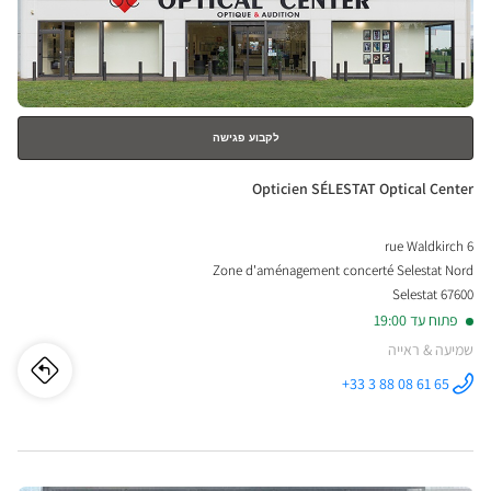
RRE
למידע
נוסף
ical
nter
לקבוע פגישה
חנות:
Opticien SÉLESTAT Optical Center
6 rue Waldkirch
Zone d'aménagement concerté Selestat Nord
67600 Selestat
פתוח עד 19:00
שמיעה & ראייה
לו"ז
לחנו
+33 3 88 08 61 65
התקשר לחנות
Opticien
cien
SÉLESTAT
Optical
Center ב
STAT