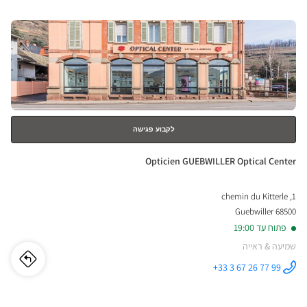
RNAI
לחץ
ical
ENTER
nter
למידע
נוסף
לקבוע פגישה
חנות:
Opticien GUEBWILLER Optical Center
1, chemin du Kitterle
68500 Guebwiller
פתוח עד 19:00
שמיעה & ראייה
לו"ז
לחנו
+33 3 67 26 77 99
התקשר לחנות
Opticien
cien
GUEBWILLER
Optical