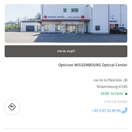
לחץ
ENTER
למידע
נוסף
לקבוע פגישה
חנות:
Opticien WISSEMBOURG Optical Center
38, rue de la Pépinière
67160 Wissembourg
פתוח עד 19:00
שמיעה & ראייה
לו"ז
לחנו
+33 3 67 31 99 99
התקשר לחנות
Opticien
cien
WISSEMBOURG
Optical
Center ב