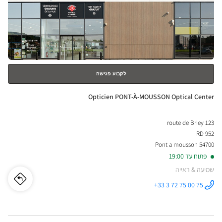
ENTER
למידע
נוסף
לקבוע פגישה
חנות:
Opticien PONT-À-MOUSSON Optical Center
123 route de Briey
RD 952
54700 Pont a mousson
פתוח עד 19:00
שמיעה & ראייה
לו"ז
לחנו
+33 3 72 75 00 75
התקשר לחנות
Opticien
cien
PONT-À-
MOUSSON
Optical