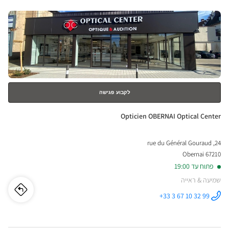
URG
לחץ
ical
ENTER
nter
למידע
נוסף
לקבוע פגישה
חנות:
Opticien OBERNAI Optical Center
24, rue du Général Gouraud
67210 Obernai
פתוח עד 19:00
שמיעה & ראייה
לו"ז
לחנו
+33 3 67 10 32 99
התקשר לחנות
Opticien
cien
OBERNAI
Optical
Center ב