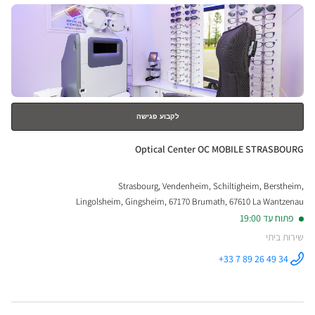
לחץ
ENTER
למידע
נוסף
לקבוע פגישה
חנות:
Optical Center OC MOBILE STRASBOURG
Strasbourg, Vendenheim, Schiltigheim, Berstheim,
Lingolsheim, Gingsheim, 67170 Brumath, 67610 La Wantzenau
פתוח עד 19:00
שירות ביתי
+33 7 89 26 49 34
התקשר לחנות
Optical
Center OC
MOBILE
STRASBOURG
ב