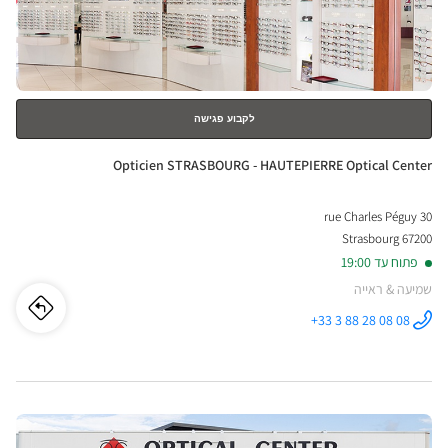
ical
למידע
נוסף
nter
לקבוע פגישה
חנות:
Opticien STRASBOURG - HAUTEPIERRE Optical Center
30 rue Charles Péguy
67200 Strasbourg
פתוח עד 19:00
שמיעה & ראייה
לו"ז
לחנו
+33 3 88 28 08 08
התקשר לחנות
Opticien
cien
STRASBOURG
-
HAUTEPIERRE
URG
Optical
Center ב
לחץ
-
ENTER