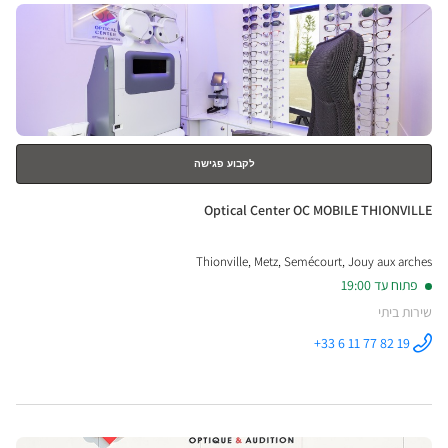
לחץ
-
ENTER
HEIM
למידע
נוסף
ical
nter
לקבוע פגישה
חנות:
Optical Center OC MOBILE THIONVILLE
Thionville, Metz, Semécourt, Jouy aux arches
פתוח עד 19:00
שירות ביתי
+33 6 11 77 82 19
התקשר לחנות
Optical
Center OC
MOBILE
THIONVILLE
ב
לחץ