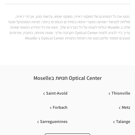
Center ב
ALD
.מצא את כל המותגים של משקפי ראייה, משקפי שמש, עדשות מגע, אביזרי ראייה,
ical
סוללות למכשירי שמיעה ומוצרי טיפוח במחירים הנמוכים ביותר: חנויות האופטיקל סנטר
שלנו ב-Moselle יכולות לענות על כל הצרכים שלך. מצא את כל המידע המעשי שאתה
nter
צריך כדי להגיע לחנות Optical Center הקרובה אליך: שעות פתיחה, כתובת, שירותים
מוצעים ומספר טלפון.מצא את רשימת החנויות Optical Center ב-Moselle
Optical Center חנויות בMoselle
Saint-Avold
Thionville
Forbach
Metz
Sarreguemines
Talange