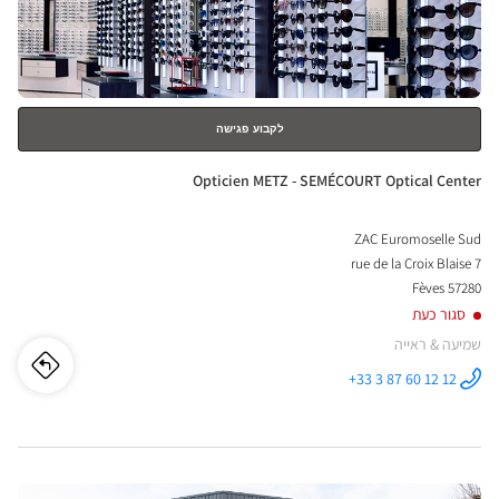
nter
למידע
נוסף
לקבוע פגישה
חנות:
Opticien METZ - SEMÉCOURT Optical Center
ZAC Euromoselle Sud
7 rue de la Croix Blaise
57280 Fèves
סגור כעת
שמיעה & ראייה
לו"ז
לחנו
+33 3 87 60 12 12
התקשר לחנות
Opticien
cien
METZ -
SEMÉCOURT
Optical
ETZ
Center ב
לחץ