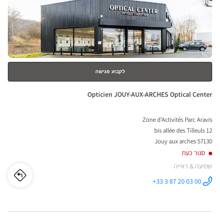
-
ENTER
URT
למידע
נוסף
ical
nter
לקבוע פגישה
חנות:
Opticien JOUY-AUX-ARCHES Optical Center
Zone d'Activités Parc Aravis
12 bis allée des Tilleuls
57130 Jouy aux arches
סגור כעת
שמיעה & ראייה
לו"ז
לחנו
+33 3 87 20 03 00
התקשר לחנות
Opticien
cien
JOUY-AUX-
ARCHES
Optical
OUY-
Center ב