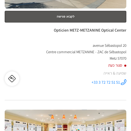
לקבוע פגישה
חנות:
Opticien METZ-METZANINE Optical Center
20 avenue Sébastopol
Centre commercial METZANINE - ZAC de Sébastopol
57070 Metz
סגור כעת
שמיעה & ראייה
לו"ז
לחנו
+33 3 72 72 51 51
התקשר לחנות
Opticien
cien
METZ-
METZANINE
Optical
ETZ-
Center ב
לחץ
INE
ENTER
ical
למידע