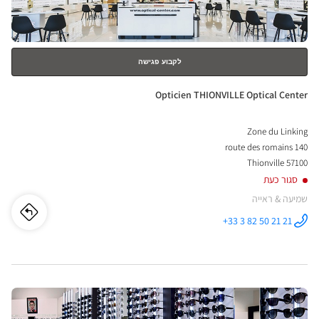
נוסף
nter
לקבוע פגישה
חנות:
Opticien THIONVILLE Optical Center
Zone du Linking
140 route des romains
57100 Thionville
סגור כעת
שמיעה & ראייה
לו"ז
לחנו
+33 3 82 50 21 21
התקשר לחנות
Opticien
cien
THIONVILLE
Optical
Center ב
ILLE
לחץ
ical
ENTER