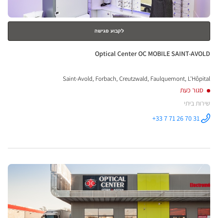
לקבוע פגישה
חנות:
Optical Center OC MOBILE SAINT-AVOLD
Saint-Avold, Forbach, Creutzwald, Faulquemont, L'Hôpital
סגור כעת
שירות ביתי
+33 7 71 26 70 31
התקשר לחנות
Optical
Center OC
MOBILE
SAINT-
AVOLD ב
לחץ
ENTER
למידע
נוסף