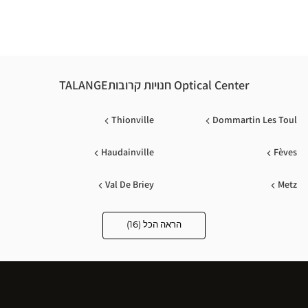
ical
nter
Optical Center חנויות קרובותTALANGE
Thionville
Dommartin Les Toul
Haudainville
Fèves
Val De Briey
Metz
Saint-Avold
Jouy Aux Arches
הראה הכל (16)
Optical
Center
Opticien
Esch-Sur-Alzette
Dudelange
חנויות
Creutzwald
Pont A Mousson