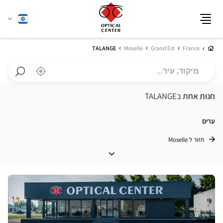
שנה
עברית
תפריט
שפה
בית
TALANGE
Moselle
Grand Est
France
מיקוד,
,
בקרבתי
a
עיר...
Optical
חפש
Center
חנות
חנות אחת
בTALANGE
חנות
Optical
Center
ערים
חזור ל Moselle
ערים
לחץ
ENTER
למידע
נוסף