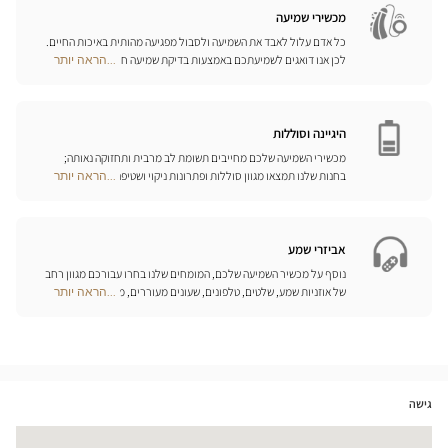
חנויות
מכשירי שמיעה
כל אדם עלול לאבד את השמיעה ולסבול מפגיעה מהותית באיכות החיים.
לכן אנו דואגים לשמיעתכם באמצעות בדיקת שמיעה חינם, בשילוב עם
...הראה יותר
Optical
שירות וייעוץ איכותיים הניתנים על-ידי מיטב אנשי המקצוע. טכנאי השמע
Center
והמומחים שלנו לעזרי שמיעה יאזינו לכם ויסייעו לכם לבחור בכלי העזר
Opticien
המותאמים ביותר לצורכיכם.
חנויות
היגיינה וסוללות
מכשירי השמיעה שלכם מחייבים תשומת לב מרבית ותחזוקה נאותה;
בחנות שלנו תמצאו מגוון סוללות ופתרונות ניקוי ושטיפה ייחודיים
...הראה יותר
Optical
למכשיר השמיעה שלכם.
Center
Opticien
חנויות
אביזרי שמע
נוסף על מכשיר השמיעה שלכם, המומחים שלנו בחרו עבורכם מגוון רחב
של אוזניות שמע, שלטים, טלפונים, שעונים מעוררים, מטענים ואביזרים
...הראה יותר
Optical
נוספים שכל מטרתם היא לשפר משמעותית את איכות החיים שלכם בכל
Center
יום.
Opticien
חנויות
גישה