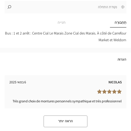
,
בקרבתי
לו"ז
לחנות
חפש
cien
חנות
LLY-
Optical
תַחְבּוּרָה
חנייה
SUR-
Center
EINE
tical
Bus : 1 et 2 arrêt : Centre Cial Le Marais Zone Cial des Marais. À côté de Carrefour
nter
Market et Weldom
הערות
NICOLAS
6 במאי 2025
Très grand choix de montures personnels sympathique et très professionnel
הראה יותר