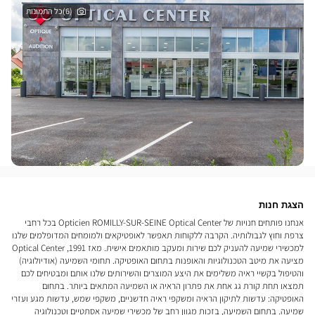
(6)כל התמונות
הצגת חנות
אנחנו פותחים חנויות של Opticien ROMILLY-SUR-SEINE Optical Center בכל רחבי
צרפת וחוץ לגבולותיה. הקרבה ללקוחות תאפשר לאופטיקאים ולמומחים המדופלמים שלנו
למכשירי שמיעה להעניק לכם שירות ומעקב מותאמים אישית. מאז 1991, Optical Center
מציעה את מיטב הטכנולוגיות והאופנות בתחום האופטיקה. תחומי השמיעה (אודיולוגיה)
והטיפול בקשיי ראיה משלימים את היצע המוצרים והשירותים שלנו אותם ומבטיחים לכם
תמצאו תחת קורת גג אחת את פתרון הראיה או השמיעה המתאים ביותר. בתחום
האופטיקה: עדשות לתיקון הראיה ומשקפי ראיה חדשניים, משקפי שמש, עדשות מגע ועזרי
שמיעה. בתחום השמיעה, בזכות מגוון רחב של מכשירי שמיעה אסתטיים וטכנולוגיה