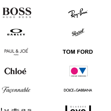
Hugo
Ray
Boss
Ban
Oakley
Persol
Paul
Tom
&
Ford
Joe
Chloé
Oscar
version
Façonnable
Dolce