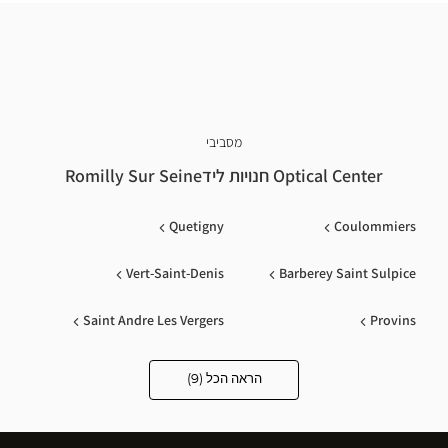
מסביבי
Optical Center חנויות לידRomilly Sur Seine
Quetigny
Coulommiers
Vert-Saint-Denis
Barberey Saint Sulpice
Saint Andre Les Vergers
Provins
Auxerre
Saint Parres Aux Tertres
הראה הכל (9)
Optical
Center
Opticien
Sens
חנויות