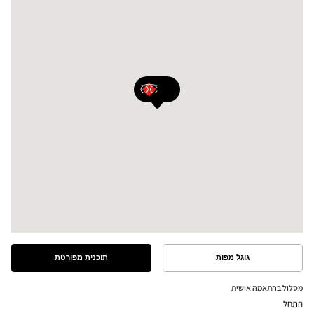
גוגל מפות
תוכנית מפורטת
ראה
ראה
את
את
התוכנית
המסלול
מסלול בהתאמה אישית
המפורטת
במפת
התחל
גוגל