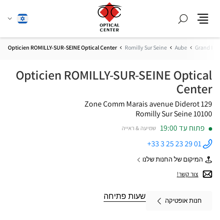
חפש
שנה
עברית
תפריט
שפה
Opticien ROMILLY-SUR-SEINE Optical Center
Romilly Sur Seine
Aube
Grand Est
Opticien ROMILLY-SUR-SEINE Optical
Center
Zone Comm Marais
129 avenue Diderot
10100 Romilly Sur Seine
פתוח עד 19:00
שמיעה & ראייה
+33 3 25 23 29 01
התקשר
לחנות
המיקום של החנות שלנו
Opticien
של
ROMILLY-
Opticien
צור קשר!
SUR-SEINE
ROMILLY-
Optical
SUR-
Center ב
SEINE
שעות פתיחה
חנות אופטיקה
Optical
Center