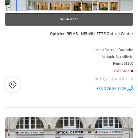
לקבוע פגישה
חנות:
Opticien REIMS - NEUVILLETTE Optical Center
rue du Docteur Bazelaire
Actipole Neuvillette
51100 Reims
סגור כעת
OPTIQUE & AUDITION
לו"ז
לחנו
+33 3 26 86 11 26
התקשר לחנות
Opticien
cien
REIMS -
NEUVILLETTE
Optical
EIMS
Center ב
לחץ
-
ENTER
ETTE
למידע