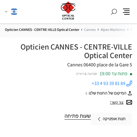
חפש
שנה
עברית
תפריט
שפה
Opticien CANNES - CENTRE-VILLE Optical Center
Cannes
Alpes-Maritimes
Prov
Opticien CANNES - CENTRE-VILLE
Optical Center
06400 Cannes
5 place de la Gare
פתוח עד 19:00
שמיעה & ראייה
+33 4 93 39 81 89
התקשר
לחנות
המיקום של החנות שלנו
Opticien
של
CANNES -
Opticien
צור קשר!
CENTRE-
CANNES
VILLE
-
Optical
CENTRE-
שעות פתיחה
Center ב
חנות אופטיקה
VILLE
Optical
Center