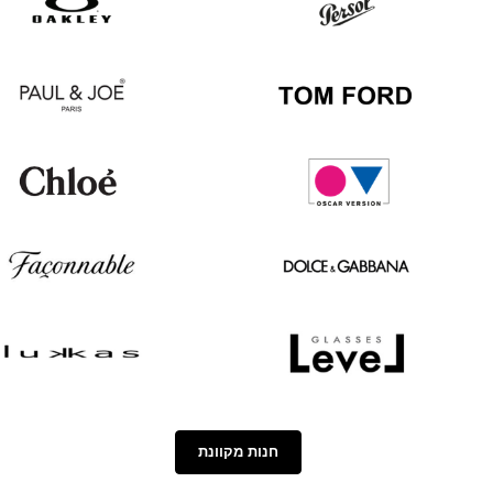
Boss
Ban
Oakley
Persol
Paul
Tom
&
Ford
Joe
Chloé
Oscar
version
Façonnable
Dolce
&
Gabbana
Lukkas
Level
חנות מקוונת