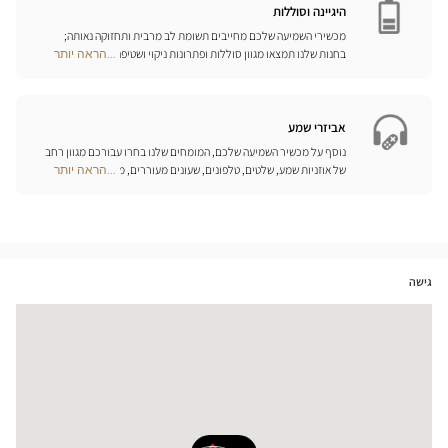
היגיינה וסוללות
מכשירי השמיעה שלכם מחייבים תשומת לב מרבית ותחזוקה נאותה;
בחנות שלנו תמצאו מגוון סוללות ופתרונות ניקוי ושטיפה ייחודיים
...הראה יותר
Optical
למכשיר השמיעה שלכם.
Center
Opticien
חנויות
אביזרי שמע
נוסף על מכשיר השמיעה שלכם, המומחים שלנו בחרו עבורכם מגוון רחב
של אוזניות שמע, שלטים, טלפונים, שעונים מעוררים, מטענים ואביזרים
...הראה יותר
Optical
נוספים שכל מטרתם היא לשפר משמעותית את איכות החיים שלכם בכל
Center
יום.
Opticien
חנויות
גישה