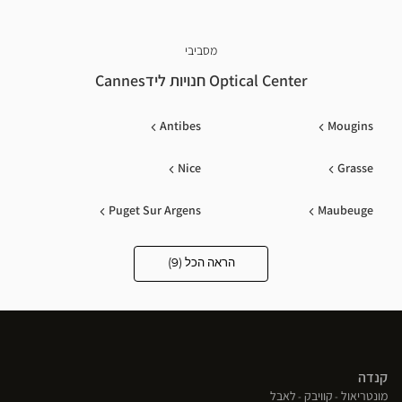
מסביבי
Optical Center חנויות לידCannes
Antibes
Mougins
Nice
Grasse
Puget Sur Argens
Maubeuge
Sainte-Maxime
Draguignan
הראה הכל (9)
Optical
Center
Opticien
Gap
חנויות
קנדה
(פתח
(פתח
(פתח
מונטריאול
קוויבק
לאבל