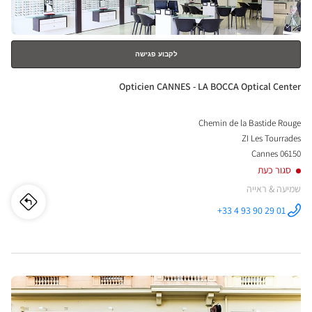
ILLE
ical
nter
לקבוע פגישה
חנות:
Opticien CANNES - LA BOCCA Optical Center
Chemin de la Bastide Rouge
ZI Les Tourrades
06150 Cannes
סגור כעת
שמיעה & ראייה
לו"ז
לחנו
+33 4 93 90 29 01
התקשר לחנות
Opticien
cien
CANNES - LA
BOCCA
Optical
NES
Center ב
לחץ
-
ENTER