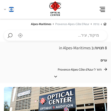
שנה
עברית
תפריט
שפה
בית
צרפת
Provence-Alpes-Côte D'Azur
Alpes-Maritimes
מיקוד,
,
בקרבתי
a
עיר...
Optical
חפש
Center
חנות
8 חנויות ב
in Alpes-Maritimes
חנות
Optical
Center
ערים
חזור ל Provence-Alpes-Côte d'Azur
ערים
לחץ
ENTER
למידע
נוסף