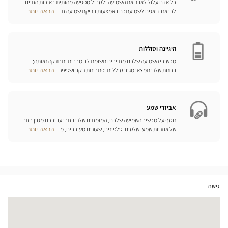
כל אדם עלול לאבד את השמיעה ולסבול מפגיעה מהותית באיכות החיים.
לכן אנו דואגים לשמיעתכם באמצעות בדיקת שמיעה חינם, בשילוב עם
...הראה יותר
Optical
שירות וייעוץ איכותיים הניתנים על-ידי מיטב אנשי המקצוע. טכנאי השמע
Center
והמומחים שלנו לעזרי שמיעה יאזינו לכם ויסייעו לכם לבחור בכלי העזר
Opticien
המותאמים ביותר לצורכיכם.
חנויות
היגיינה וסוללות
מכשירי השמיעה שלכם מחייבים תשומת לב מרבית ותחזוקה נאותה;
בחנות שלנו תמצאו מגוון סוללות ופתרונות ניקוי ושטיפה ייחודיים
...הראה יותר
Optical
למכשיר השמיעה שלכם.
Center
Opticien
חנויות
אביזרי שמע
נוסף על מכשיר השמיעה שלכם, המומחים שלנו בחרו עבורכם מגוון רחב
של אוזניות שמע, שלטים, טלפונים, שעונים מעוררים, מטענים ואביזרים
...הראה יותר
Optical
נוספים שכל מטרתם היא לשפר משמעותית את איכות החיים שלכם בכל
Center
יום.
Opticien
חנויות
גישה