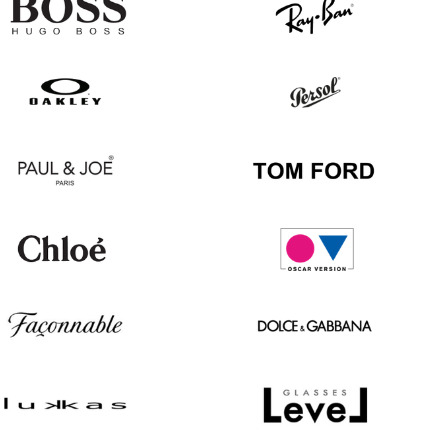
Hugo
Ray
Boss
Ban
Oakley
Persol
Paul
Tom
&
Ford
Joe
Chloé
Oscar
version
Façonnable
Dolce
&
Gabbana