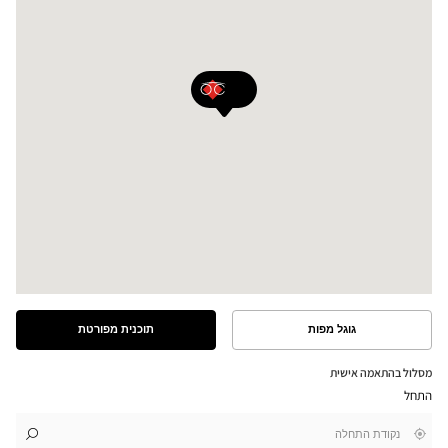
גוגל מפות
תוכנית מפורטת
ראה
ראה
את
את
התוכנית
המסלול
מסלול בהתאמה אישית
המפורטת
במפת
התחל
גוגל
,
בקרבתי
לו"ז
לחנות