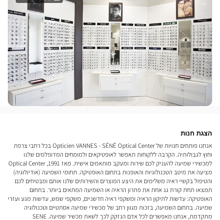
הצגת חנות
אנחנו פותחים חנויות של Opticien VANNES - SÉNÉ Optical Center בכל רחבי צרפת
וחוץ לגבולותיה. הקרבה ללקוחות תאפשר לאופטיקאים ולמומחים המדופלמים שלנו
למכשירי שמיעה להעניק לכם שירות ומעקב מותאמים אישית. מאז 1991, Optical Center
מציעה את מיטב הטכנולוגיות והאופנות בתחום האופטיקה. תחומי השמיעה (אודיולוגיה)
והטיפול בקשיי ראיה משלימים את היצע המוצרים והשירותים שלנו אותם ומבטיחים לכם
תמצאו תחת קורת גג אחת את פתרון הראיה או השמיעה המתאים ביותר. בתחום
האופטיקה: עדשות לתיקון הראיה ומשקפי ראיה חדשניים, משקפי שמש, עדשות מגע ועזרי
שמיעה. בתחום השמיעה, בזכות מגוון רחב של מכשירי שמיעה אסתטיים וטכנולוגיה
מתקדמת, אנחנו מאפשרים לכל אדם הנזקק לכך לשאת מכשיר שמיעה. SENE