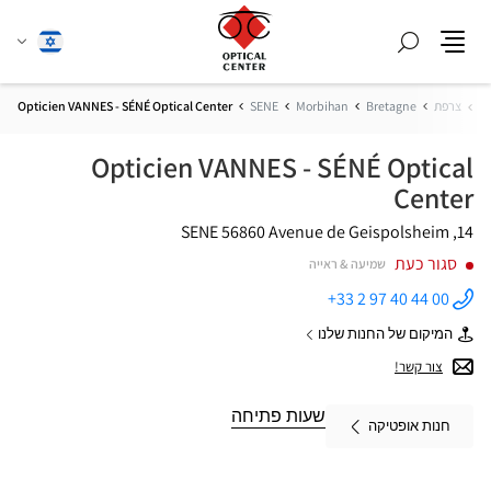
חפש
שנה
עברית
תפריט
שפה
ית
צרפת
Bretagne
Morbihan
SENE
Opticien VANNES - SÉNÉ Optical Center
Opticien VANNES - SÉNÉ Optical
Center
56860 SENE
14, Avenue de Geispolsheim
סגור כעת
שמיעה & ראייה
+33 2 97 40 44 00
התקשר
לחנות
המיקום של החנות שלנו
Opticien
של
VANNES -
Opticien
צור קשר!
SÉNÉ
VANNES
Optical
-
Center ב
SÉNÉ
שעות פתיחה
חנות אופטיקה
Optical
Center