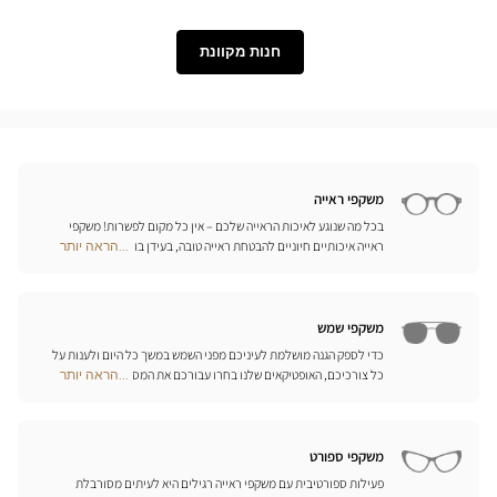
Lukkas
Level
חנות מקוונת
משקפי ראייה
בכל מה שנוגע לאיכות הראייה שלכם – אין כל מקום לפשרות! משקפי
ראייה איכותיים חיוניים להבטחת ראייה טובה, בעידן בו מיליוני אנשים
...הראה יותר
Optical
זקוקים לתיקון הראייה שלהם. מעבר לנוחות, המשקפיים הם גם אביזר
Center
אופנה לכל דבר, המייצג את האישיות שלכם. לכן אנו מציעים בכל חנויות
Opticien
אופטיקל סנטר מבחר בלתי מוגבל של משקפיים מהמותגים המובילים
חנויות
משקפי שמש
כדי לספק הגנה מושלמת לעיניכם מפני השמש במשך כל היום ולענות על
כל צורכיכם, האופטיקאים שלנו בחרו עבורכם את המסגרות הטובות
...הראה יותר
Optical
ביותר של המותגים הגדולים ביותר. אתם מוזמנים לגלות את קולקציות
Center
משקפי השמש של מיטב המותגים מהעולם, ביניהם Persol, Paul & Joe,
Opticien
Ray Ban, Givenchy ואפילו Prada ו-Gucci!
חנויות
משקפי ספורט
פעילות ספורטיבית עם משקפי ראייה רגילים היא לעיתים מסורבלת