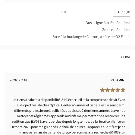
חפש
cien
חנות
NES
Optical
תַחְבּוּרָה
חנייה
-
Center
ÉNÉ
tical
Bus : Ligne 5 arrêt : Poulfanc
nter
Zone du Poulfanc
Face à la boulangerie Cartron, à côté de O2 Fleurs
הערות
PALAMINI
18 ביוני 2026
Je tiens à saluer la disponibilité l&#039;accueil et la compétence de Mr Evan
audioprothesiste chez Optical Center a Vannes et Séné. Il est le seul parmi
differents professionnels sollicités depuis ces 2 dernieres années à avoir pu
nettoyer et régler mes appareils auditifs me permettant de recouvrer une
audition que j&#039;avais perdue depuis longtemps. Je lui ferai confiance en
Octobre 2026 pour me guider ds le choix de nouveau appareils auditifs et je ne
manque jamais de parler de lui aux personnes à la recherche d&#039;un