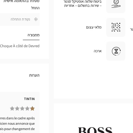
מסלול בהתאמה אישית
ביטוח שלווה אופטיקל סנטר
במפת
– שירות בתשלום – אחריות
התחל
גוגל
,
בקרבתי
חפש
מלאי עצום
ר
חנות
Optical
תַחְבּוּרָה
Center
a Choque À côté de Devred
ארכה
הערות
TINTIN
res dans le cadre après
ticien nous annonce que
élais pour changement de