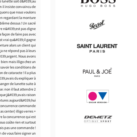
de lunette soit d&#039;au
n il insiste convaincu de
diquons que nous voulons
e en regardant la monture
Hugo
roblème dessus ! Un sacré
Boss
re n&#039;est pas digne
 façon de faire pas avec
 est vrai qu&#039;il gagne
Persol
ture alors un client qui
a ne répond pas à leurs
&#039;argent. Nous avons
e bien mais illigo chez un
savoir les conditions de
Saint
n de cataracte ! Il a plus
Laurent
39;avais du expliquer à
anger de lunette suite à
e: non il faut attendre 2
Paul
 que j&#039;avais raison
&
ontures aujourd&#039;hui
Joe
 la concurrence commande
s center) illigo verres +
Oscar
tre la concurrence qui est
version
ous coûte rien et surtout
ais pas une commande !
 de vous faire signer un