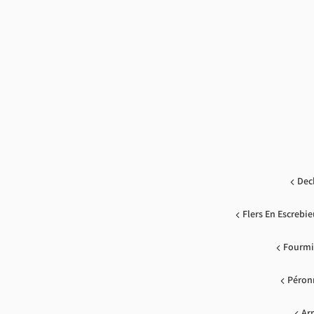
Dec
Flers En Escrebi
Fourmi
Péron
Ar