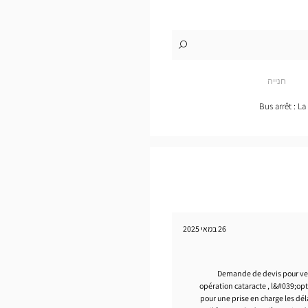
לו"ז
לחנות
Opticien
CAMBRAI
חנייה
Optical
Center
Bus arrêt : L
26 במאי 2025
Demande de devis pour ver
opération cataracte , l&#039;op
pour une prise en charge les d