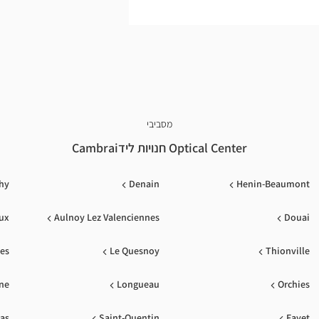
מסביבי
Optical Center חנויות לידCambrai
hy
Denain
Henin-Beaumont
eux
Aulnoy Lez Valenciennes
Douai
es
Le Quesnoy
Thionville
ne
Longueau
Orchies
ras
Saint-Quentin
Fayet