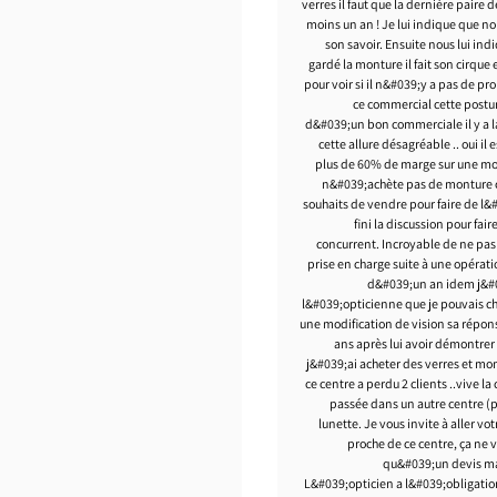
verres il faut que la dernière paire 
moins un an ! Je lui indique que no
son savoir. Ensuite nous lui in
gardé la monture il fait son cirqu
pour voir si il n&#039;y a pas de p
ce commercial cette postu
d&#039;un bon commerciale il y a la
cette allure désagréable .. oui il
plus de 60% de marge sur une mon
n&#039;achète pas de monture ç
souhaits de vendre pour faire de l
fini la discussion pour fair
concurrent. Incroyable de ne pas 
prise en charge suite à une opératio
d&#039;un an idem j&#0
l&#039;opticienne que je pouvais ch
une modification de vision sa répons
ans après lui avoir démontrer
j&#039;ai acheter des verres et m
ce centre a perdu 2 clients ..vive
passée dans un autre centre (pa
lunette. Je vous invite à aller vo
proche de ce centre, ça ne v
qu&#039;un devis m
L&#039;opticien a l&#039;obligation