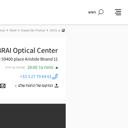
חפש
תפריט
בית
צרפת
Hauts-De-France
Nord
rai
RAI Optical Center
59400 Cambrai
11 place Aristide Briand
פתוח עד 19:00
שמיעה & ראייה
+33 3 27 79 64 61
התקשר
לחנות
המיקום של החנות שלנו
Opticien
של
CAMBRAI
Opticien
Optical
CAMBRAI
Center ב
Optical
Center