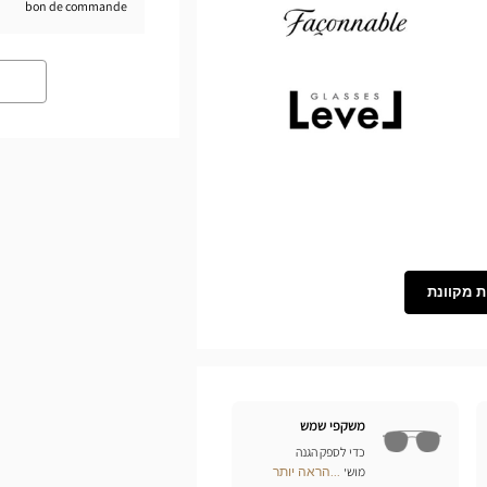
bon de commande
Demetz
Façonnable
Level
ת מקוונת
משקפי שמש
כדי לספק הגנה
מושלמת לעיניכם מפני
...הראה יותר
Optical