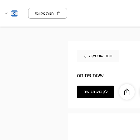
חנות מקוונת
שנה
עברית
שפה
חנות אופטיקה
שעות פתיחה
לקבוע פגישה
ז
ות
לַחֲלוֹק
Optic
CAMBR
Opti