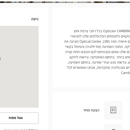
גישה
אנחנו פותחים חנויות של Opticien CAMBRAI Optical Center בכל רחבי צרפת וחוץ
יקאים ולמומחים המדופלמים שלנו למכשירי
שמיעה להעניק לכם שירות ומעקב מותאמים אישית. מאז 1991, Optical Center מציעה את
ה. תחומי השמיעה (אודיולוגיה) והטיפול בקשיי
ים שלנו אותם ומבטיחים לכם תמצאו תחת קורת
ם ביותר. בתחום האופטיקה: עדשות לתיקון
, עדשות מגע ועזרי שמיעה. בתחום השמיעה,
ים וטכנולוגיה מתקדמת, אנחנו מאפשרים לכל
הצעת מחיר
גוגל מפות
ראה
את
המסלול