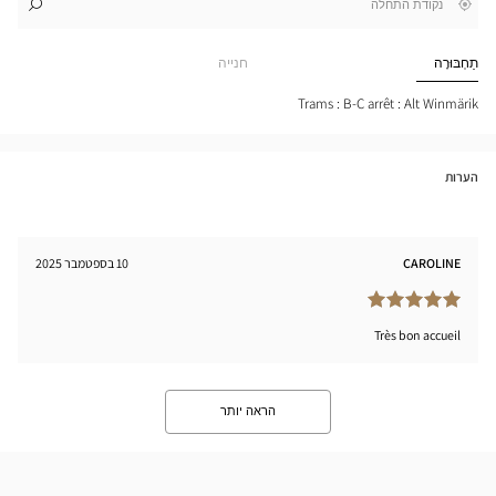
,
בקרבתי
לו"ז
לחנות
חפש
cien
חנות
URG
Optical
תַחְבּוּרָה
חנייה
-
Center
TRE
ILLE
Trams : B-C arrêt : Alt Winmärik
tical
nter
הערות
CAROLINE
10 בספטמבר 2025
Très bon accueil
הראה יותר