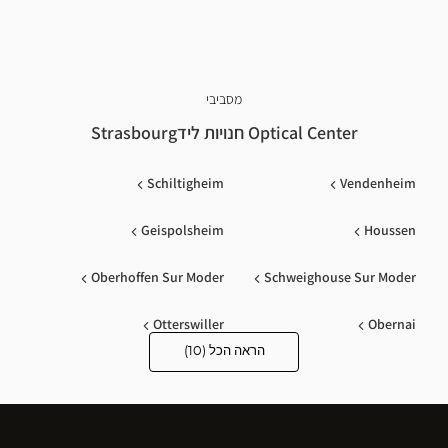
מסביבי
Optical Center חנויות לידStrasbourg
Schiltigheim
Vendenheim
Geispolsheim
Houssen
Oberhoffen Sur Moder
Schweighouse Sur Moder
Otterswiller
Obernai
הראה הכל (10)
Optical
Chaumont
Selestat
Center
Opticien
חנויות