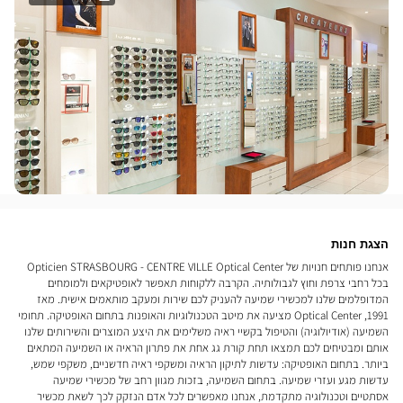
הצגת חנות
אנחנו פותחים חנויות של Opticien STRASBOURG - CENTRE VILLE Optical Center
בכל רחבי צרפת וחוץ לגבולותיה. הקרבה ללקוחות תאפשר לאופטיקאים ולמומחים
המדופלמים שלנו למכשירי שמיעה להעניק לכם שירות ומעקב מותאמים אישית. מאז
1991, Optical Center מציעה את מיטב הטכנולוגיות והאופנות בתחום האופטיקה. תחומי
השמיעה (אודיולוגיה) והטיפול בקשיי ראיה משלימים את היצע המוצרים והשירותים שלנו
אותם ומבטיחים לכם תמצאו תחת קורת גג אחת את פתרון הראיה או השמיעה המתאים
ביותר. בתחום האופטיקה: עדשות לתיקון הראיה ומשקפי ראיה חדשניים, משקפי שמש,
עדשות מגע ועזרי שמיעה. בתחום השמיעה, בזכות מגוון רחב של מכשירי שמיעה
אסתטיים וטכנולוגיה מתקדמת, אנחנו מאפשרים לכל אדם הנזקק לכך לשאת מכשיר