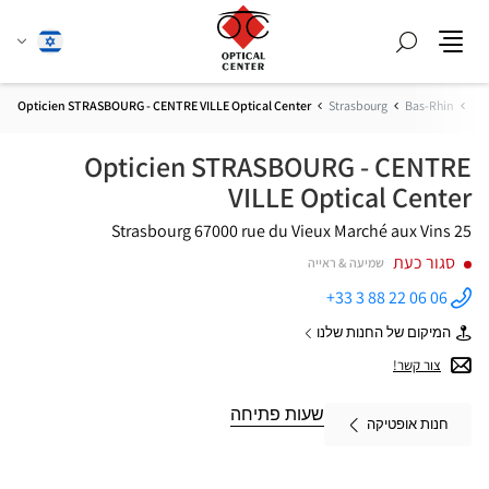
חפש
שנה
עברית
תפריט
שפה
Opticien STRASBOURG - CENTRE VILLE Optical Center
Strasbourg
Bas-Rhin
Gra
Opticien STRASBOURG - CENTRE
VILLE Optical Center
67000 Strasbourg
25 rue du Vieux Marché aux Vins
סגור כעת
שמיעה & ראייה
+33 3 88 22 06 06
התקשר
לחנות
המיקום של החנות שלנו
Opticien
של
STRASBOURG
Opticien
צור קשר!
- CENTRE
STRASBOURG
VILLE
-
Optical
CENTRE
שעות פתיחה
Center ב
חנות אופטיקה
VILLE
Optical
Center