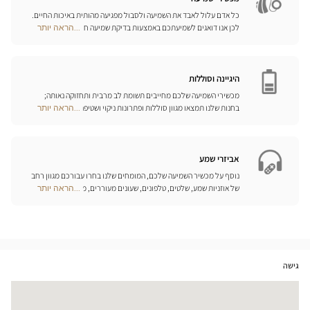
כל אדם עלול לאבד את השמיעה ולסבול מפגיעה מהותית באיכות החיים.
לכן אנו דואגים לשמיעתכם באמצעות בדיקת שמיעה חינם, בשילוב עם
...הראה יותר
Optical
שירות וייעוץ איכותיים הניתנים על-ידי מיטב אנשי המקצוע. טכנאי השמע
Center
והמומחים שלנו לעזרי שמיעה יאזינו לכם ויסייעו לכם לבחור בכלי העזר
Opticien
המותאמים ביותר לצורכיכם.
חנויות
היגיינה וסוללות
מכשירי השמיעה שלכם מחייבים תשומת לב מרבית ותחזוקה נאותה;
בחנות שלנו תמצאו מגוון סוללות ופתרונות ניקוי ושטיפה ייחודיים
...הראה יותר
Optical
למכשיר השמיעה שלכם.
Center
Opticien
חנויות
אביזרי שמע
נוסף על מכשיר השמיעה שלכם, המומחים שלנו בחרו עבורכם מגוון רחב
של אוזניות שמע, שלטים, טלפונים, שעונים מעוררים, מטענים ואביזרים
...הראה יותר
Optical
נוספים שכל מטרתם היא לשפר משמעותית את איכות החיים שלכם בכל
Center
יום.
Opticien
חנויות
גישה