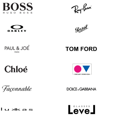
Hugo
Ray
Boss
Ban
Oakley
Persol
Paul
Tom
&
Ford
Joe
Chloé
Oscar
version
Façonnable
Dolce
&