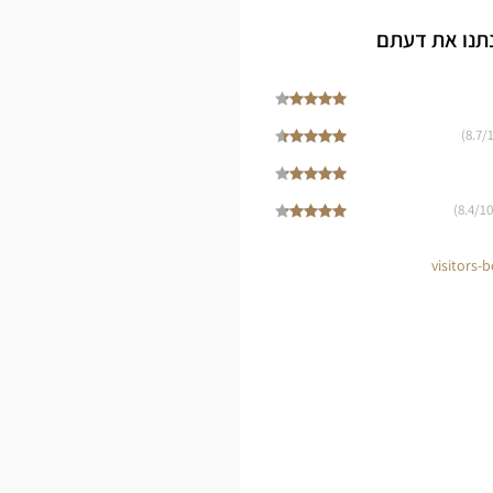
SAÔN
תנו את דעתם
Z
CHAL
8.7
/1
Opti
8.4
/10)
Cen
visitors-b