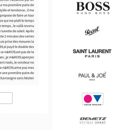
our ma première paire de
tylée et tendance , il me
ropose de faire un tour
 ce qui me plaît le temps
le temps , le voilà revenu
Hugo
lunette de soleil. Après
Boss
rle 2 minutes des verres
puis prise des mesures la
#039;ai payé le double des
Persol
ce n&#039;est pas de la
ues , je m&#039;aperçois
nt rosés, le vendeur ne
 je n&#039;aime pas mes
Saint
r une première paire de
Laurent
9;enseigne sans hésiter.
Paul
&
Joe
Oscar
version