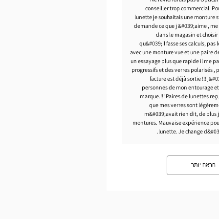
conseiller trop commercial. P
lunette je souhaitais une monture s
demande ce que j &#039;aime , me p
dans le magasin et choisir
qu&#039;il fasse ses calculs, pas 
avec une monture vue et une paire de 
un essayage plus que rapide il me pa
progressifs et des verres polarisés , 
facture est déjà sortie !!! j&
personnes de mon entourage et 
marque.!!! Paires de lunettes reç
que mes verres sont légèreme
m&#039;avait rien dit, de plus
montures. Mauvaise expérience pou
lunette. Je change d&#03
הראה יותר