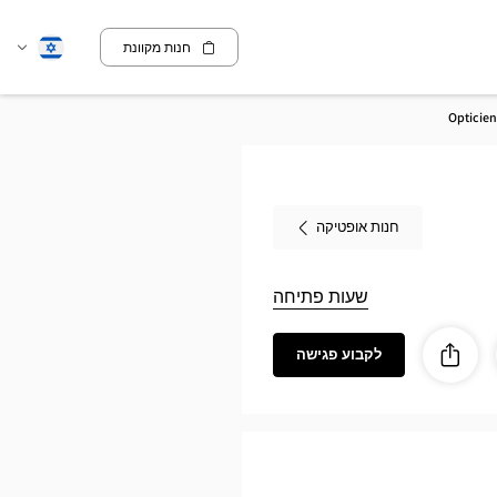
חנות מקוונת
שנה
עברית
שפה
Opticie
חנות אופטיקה
שעות פתיחה
לקבוע פגישה
ז
ות
לַחֲלוֹק
Optic
CHALO
SU