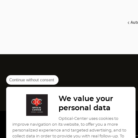
Aut
Continue without consent
We value your
personal data
Optical-Center uses cookies to
improve navigation on its website, to offer you a more
personalized experience and targeted advertising, and to
collect data in order to provide you with real follow-up. To