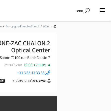
חפש
תפריט
בית
צרפת
Bourgogne-Franche-Comté
re
ÔNE-ZAC CHALON 2
Optical Center
71100 Chalon Sur Saone
7 rue René Cassin
פתוח עד 19:00
שמיעה & ראייה
+33 3 85 43 33 33
התקשר
לחנות
המיקום של החנות שלנו
Opticien
של
CHALON-
Opticien
SUR-
CHALON-
SAÔNE-
SUR-
ZAC
SAÔNE-
CHALON 2
ZAC
Optical
CHALON
Center ב
2