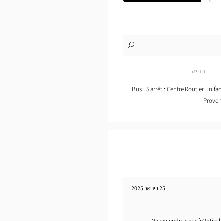
את
התוכנית
המפורטת
לו"ז
לחנות
Opticien
CHALON-
חנייה
SUR-
SAÔNE-
ZAC
Bus : 5 arrêt : Centre Routier En f
CHALON
Proven
2
Optical
Center
25 בינואר 2025
Ne reviendrais pas à Optical 