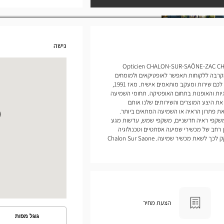
גישה
של Opticien CHALON-SUR-SAÔNE-ZAC CHALON 2 Optical
יה. הקרבה ללקוחות תאפשר לאופטיקאים ולמומחים
המדופלמים שלנו למכשירי שמיעה להעניק לכם שירות ומעקב מותאמים אישית. מאז 1991,
 הטכנולוגיות והאופנות בתחום האופטיקה. תחומי השמיעה
 את היצע המוצרים והשירותים שלנו אותם
ת פתרון הראיה או השמיעה המתאים ביותר.
משקפי ראיה חדשניים, משקפי שמש, עדשות מגע
 רחב של מכשירי שמיעה אסתטיים וטכנולוגיה
 מכשיר שמיעה. Chalon Sur Saone
הצעת מחיר
גוגל מפות
ראה