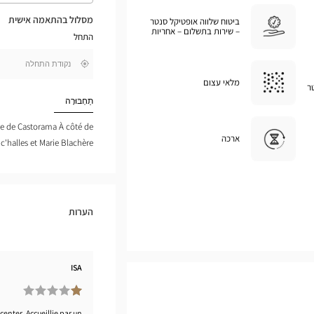
את
המסלול
מסלול בהתאמה אישית
ביטוח שלווה אופטיקל סנטר
במפת
– שירות בתשלום – אחריות
התחל
גוגל
,
בקרבתי
חפש
מלאי עצום
ר
חנות
Optical
תַחְבּוּרָה
Center
ace de Castorama À côté de
ארכה
c'halles et Marie Blachère
הערות
ISA
center .Accueillie par un