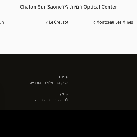
כיאות.
Optical Center חנויות לידChalon Sur Saone
un
Le Creusot
Montceau Les Mines
ספרד
(פתח
(פתח
(פתח
אליקנטה
אלצ'ה
טורבייה
בחלון
בחלון
בחלון
שוויץ
חדש)
חדש)
חדש)
(פתח
(פתח
(פתח
ז'נבה
פריבורג
ורנייה
בחלון
בחלון
בחלון
חדש)
חדש)
חדש)