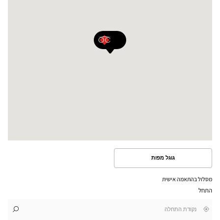
גוגל מפות
ראה
את
המסלול
מסלול בהתאמה אישית
במפת
התחל
גוגל
,
בקרבתי
לו"ז
לחנות
חפש