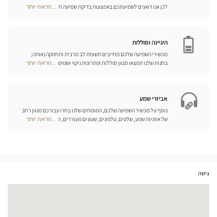
לכן אנו דואגים לשמיעתכם באמצעות בדיקת שמיעה חינם, בשילוב עם
...הראה יותר
Optical
שירות וייעוץ איכותיים הניתנים על-ידי מיטב אנשי המקצוע. טכנאי השמע
Center
והמומחים שלנו לעזרי שמיעה יאזינו לכם ויסייעו לכם לבחור בכלי העזר
Opticien
המותאמים ביותר לצורכיכם.
חנויות
היגיינה וסוללות
מכשירי השמיעה שלכם מחייבים תשומת לב מרבית ותחזוקה נאותה;
בחנות שלנו תמצאו מגוון סוללות ופתרונות ניקוי ושטיפה ייחודיים
...הראה יותר
Optical
למכשיר השמיעה שלכם.
Center
Opticien
חנויות
אביזרי שמע
נוסף על מכשיר השמיעה שלכם, המומחים שלנו בחרו עבורכם מגוון רחב
של אוזניות שמע, שלטים, טלפונים, שעונים מעוררים, מטענים ואביזרים
...הראה יותר
Optical
נוספים שכל מטרתם היא לשפר משמעותית את איכות החיים שלכם בכל
Center
יום.
Opticien
חנויות
גישה