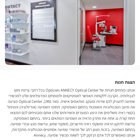
הצגת חנות
אנחנו פותחים חנויות של Opticien ANNECY Optical Center בכל רחבי צרפת וחוץ
לגבולותיה. הקרבה ללקוחות תאפשר לאופטיקאים ולמומחים המדופלמים שלנו למכשירי
שמיעה להעניק לכם שירות ומעקב מותאמים אישית. מאז 1991, Optical Center מציעה
את מיטב הטכנולוגיות והאופנות בתחום האופטיקה. תחומי השמיעה (אודיולוגיה) והטיפול
בקשיי ראיה משלימים את היצע המוצרים והשירותים שלנו אותם ומבטיחים לכם תמצאו
תחת קורת גג אחת את פתרון הראיה או השמיעה המתאים ביותר. בתחום האופטיקה:
עדשות לתיקון הראיה ומשקפי ראיה חדשניים, משקפי שמש, עדשות מגע ועזרי שמיעה.
בתחום השמיעה, בזכות מגוון רחב של מכשירי שמיעה אסתטיים וטכנולוגיה מתקדמת,
אנחנו מאפשרים לכל אדם הנזקק לכך לשאת מכשיר שמיעה. Annecy