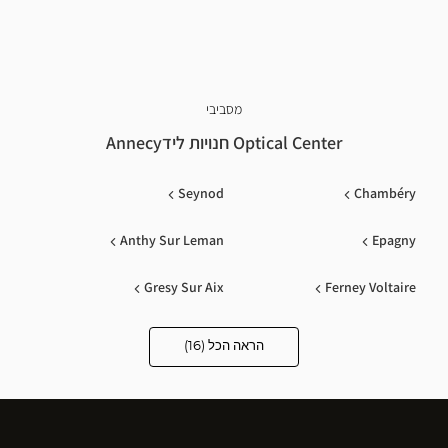
מסביבי
Optical Center חנויות לידAnnecy
Seynod
Chambéry
Anthy Sur Leman
Epagny
Gresy Sur Aix
Ferney Voltaire
Genève Jonction/plainpala
Bonneville
הראה הכל (16)
Optical
Center
Opticien
Geneve
Annemasse
חנויות
Chatillon En Michaille
Gilly Sur Isere