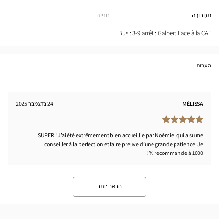
cien
חנות
ECY
Optical
תַחְבּוּרָה
חנייה
tical
Center
nter
Bus : 3-9 arrêt : Galbert Face à la CAF
הערות
MÉLISSA
24 בדצמבר 2025
SUPER ! J’ai été extrêmement bien accueillie par Noémie, qui a su me
conseiller à la perfection et faire preuve d’une grande patience. Je
recommande à 1000 % !
הראה יותר