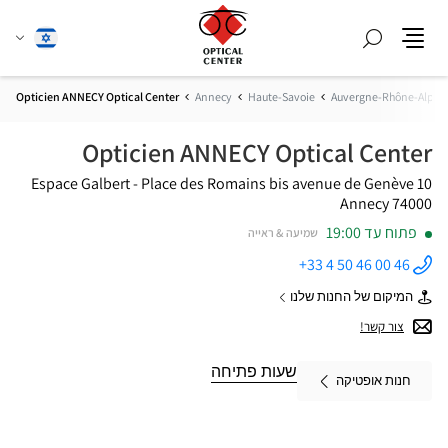
חפש
שנה
עברית
תפריט
שפה
Opticien ANNECY Optical Center
Annecy
Haute-Savoie
Auvergne-Rhône-Alpes
Opticien ANNECY Optical Center
Espace Galbert - Place des Romains
10 bis avenue de Genève
74000 Annecy
פתוח עד 19:00
שמיעה & ראייה
+33 4 50 46 00 46
התקשר
לחנות
המיקום של החנות שלנו
Opticien
של
ANNECY
Opticien
צור קשר!
Optical
ANNECY
Center ב
Optical
Center
שעות פתיחה
חנות אופטיקה