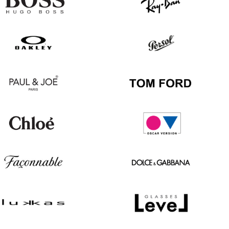
Hugo
Ray
Boss
Ban
Oakley
Persol
Paul
Tom
&
Ford
Joe
Chloé
Oscar
version
Façonnable
Dolce
&
Gabbana