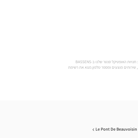
.מצא את כל המותגים של משקפי ראייה, משקפי שמש, עדשות מגע, אביזרי ראייה, סוללות למכשירי שמיעה ומוצרי טיפוח במחירים הנמוכים ביותר: חנויות האופטיקל סנטר שלנו ב-BASSENS
ע לחנות Optical Center הקרובה אליך: שעות פתיחה, כתובת, שירותים מוצעים ומספר טלפון.מצא את רשימת
Le Pont De Beauvoisin