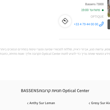
73000 Bassens
פתוח עד 19:00
OPTIQUE
לו"ז
לחנות
+33 4 79 44 00 00
התקשר לחנות
Opticien
Opticien
BASSENS
Optical
Center ב
BASSENS
Optical
יכולות לענות על כל הצרכים שלך. מצא את כל המידע המעשי שאתה צריך כדי להגי
Center
Optical Center חנויות קרובותBASSENS
Anthy Sur Leman
Gresy Sur Ai