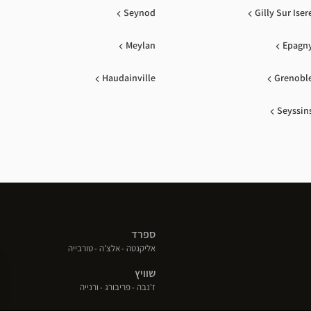
Seynod
Gilly Sur Iser
Meylan
Epagn
Haudainville
Grenobl
Seyssin
ספרד
(פתח
(פתח
(פתח
אליקנטה
אלצ'ה
טורבייה
בחלון
בחלון
בחלון
שוויץ
חדש)
חדש)
חדש)
(פתח
(פתח
(פתח
ז'נבה
פריבורג
ורנייה
בחלון
בחלון
בחלון