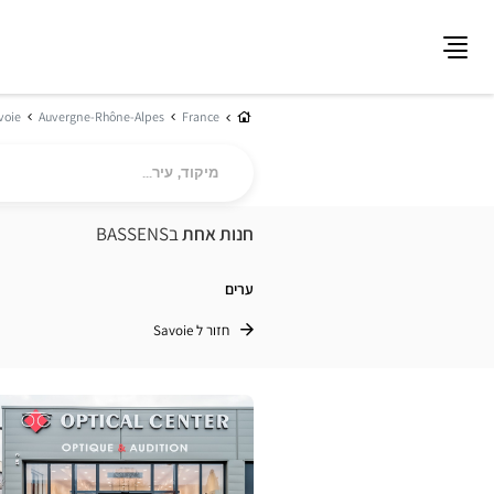
תפריט
בית
voie
Auvergne-Rhône-Alpes
France
מיקוד,
עיר...
חנות אחת
בBASSENS
ערים
חזור ל Savoie
לחץ
ENTER
למידע
נוסף