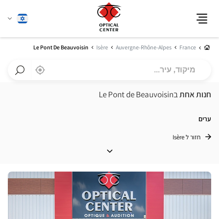
שנה
עברית
תפריט
שפה
בית
Le Pont De Beauvoisin
Isère
Auvergne-Rhône-Alpes
France
מיקוד,
,
בקרבתי
a
עיר...
Optical
חפש
Center
חנות
חנות אחת
בLe Pont de Beauvoisin
חנות
Optical
Center
ערים
חזור ל Isère
ערים
לחץ
ENTER
למידע
נוסף