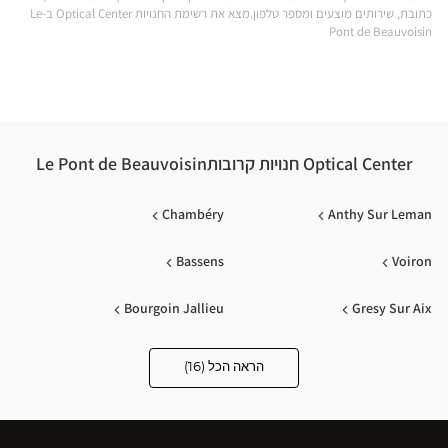
כתובת, שירותים מוצעים ומספר טלפון.מצא את רשימת החנויות Optical Center ב-Le
ISIN
Pont de Beauvoisin
-
ical
nter
Optical Center חנויות קרובותLe Pont de Beauvoisin
Chambéry
Anthy Sur Leman
Bassens
Voiron
Bourgoin Jallieu
Gresy Sur Aix
Crolles
Saint Egrève
הראה הכל (16)
Optical
Center
Opticien
Meylan
L'isle D'abeau
חנויות