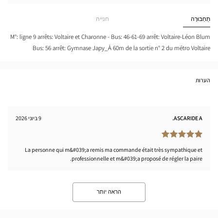
חפש
cien
חנות
ARIS
Optical
תַחְבּוּרָה
חנייה
1ÈME
Center
-
AIRE
M°: ligne 9 arrêts: Voltaire et Charonne - Bus: 46-61-69 arrêt: Voltaire-Léon Blum
tical
Bus: 56 arrêt: Gymnase Japy_À 60m de la sortie n° 2 du métro Voltaire
nter
הערות
ASCARIDE A.
9 ביוני 2026
La personne qui m&#039;a remis ma commande était très sympathique et
professionnelle et m&#039;a proposé de régler la paire.
הראה יותר