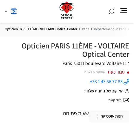
חפש
שנה
עברית
תפריט
שפה
Opticien PARIS 11ÈME - VOLTAIRE Optical Center
Paris
Département De Paris
Î
Opticien PARIS 11ÈME - VOLTAIRE
Optical Center
75011 Paris
117 boulevard Voltaire
סגור כעת
שמיעה & ראייה
+33 1 43 56 72 83
התקשר
לחנות
המיקום של החנות שלנו
Opticien
של
PARIS
Opticien
צור קשר!
11ÈME -
PARIS
VOLTAIRE
11ÈME
Optical
-
שעות פתיחה
Center ב
חנות אופטיקה
VOLTAIRE
Optical
Center