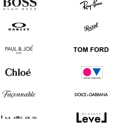
Hugo
Ray
Boss
Ban
Oakley
Persol
Paul
Tom
&
Ford
Joe
Chloé
Oscar
version
Façonnable
Dolce
&
Gabbana