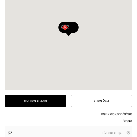
גוגל מפות
תוכנית מפורטת
ראה
ראה
את
את
התוכנית
המסלול
מסלול בהתאמה אישית
המפורטת
במפת
התחל
גוגל
,
בקרבתי
לו"ז
לחנות