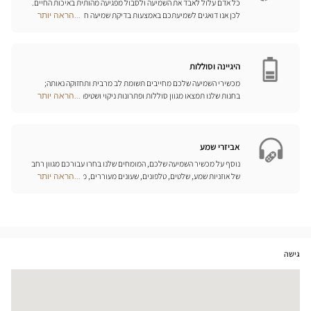
כל אדם עלול לאבד את השמיעה ולסבול מפגיעה מהותית באיכות החיים.
לכן אנו דואגים לשמיעתכם באמצעות בדיקת שמיעה חינם, בשילוב עם
...הראה יותר
Optical
שירות וייעוץ איכותיים הניתנים על-ידי מיטב אנשי המקצוע. טכנאי השמע
Center
והמומחים שלנו לעזרי שמיעה יאזינו לכם ויסייעו לכם לבחור בכלי העזר
Opticien
המותאמים ביותר לצורכיכם.
חנויות
היגיינה וסוללות
מכשירי השמיעה שלכם מחייבים תשומת לב מרבית ותחזוקה נאותה;
בחנות שלנו תמצאו מגוון סוללות ופתרונות ניקוי ושטיפה ייחודיים
...הראה יותר
Optical
למכשיר השמיעה שלכם.
Center
Opticien
חנויות
אביזרי שמע
נוסף על מכשיר השמיעה שלכם, המומחים שלנו בחרו עבורכם מגוון רחב
של אוזניות שמע, שלטים, טלפונים, שעונים מעוררים, מטענים ואביזרים
...הראה יותר
Optical
נוספים שכל מטרתם היא לשפר משמעותית את איכות החיים שלכם בכל
Center
יום.
Opticien
חנויות
גישה