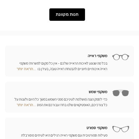
Lukkas
Level
חנות מקוונת
משקפי ראייה
בכל מה שנוגע לאיכות הראייה שלכם – אין כל מקום לפשרות! משקפי
ראייה איכותיים חיוניים להבטחת ראייה טובה, בעידן בו מיליוני אנשים
...הראה יותר
Optical
זקוקים לתיקון הראייה שלהם. מעבר לנוחות, המשקפיים הם גם אביזר
Center
אופנה לכל דבר, המייצג את האישיות שלכם. לכן אנו מציעים בכל חנויות
Opticien
אופטיקל סנטר מבחר בלתי מוגבל של משקפיים מהמותגים המובילים
חנויות
משקפי שמש
כדי לספק הגנה מושלמת לעיניכם מפני השמש במשך כל היום ולענות על
כל צורכיכם, האופטיקאים שלנו בחרו עבורכם את המסגרות הטובות
...הראה יותר
Optical
ביותר של המותגים הגדולים ביותר. אתם מוזמנים לגלות את קולקציות
Center
משקפי השמש של מיטב המותגים מהעולם, ביניהם Persol, Paul & Joe,
Opticien
Ray Ban, Givenchy ואפילו Prada ו-Gucci!
חנויות
משקפי ספורט
פעילות ספורטיבית עם משקפי ראייה רגילים היא לעיתים מסורבלת