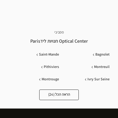
מסביבי
Optical Center חנויות לידParis
Saint-Mande
Bagnolet
Pithiviers
Montreuil
Montrouge
Ivry Sur Seine
Nogent Sur Marne
Montgeron
הראה הכל (24)
Optical
Center
Opticien
Coignieres
Vitry Sur Seine
חנויות
Drancy
Noisy Le Sec