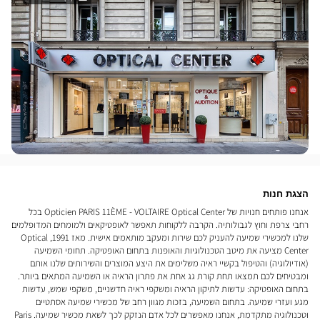
הצגת חנות
אנחנו פותחים חנויות של Opticien PARIS 11ÈME - VOLTAIRE Optical Center בכל
רחבי צרפת וחוץ לגבולותיה. הקרבה ללקוחות תאפשר לאופטיקאים ולמומחים המדופלמים
שלנו למכשירי שמיעה להעניק לכם שירות ומעקב מותאמים אישית. מאז 1991, Optical
Center מציעה את מיטב הטכנולוגיות והאופנות בתחום האופטיקה. תחומי השמיעה
(אודיולוגיה) והטיפול בקשיי ראיה משלימים את היצע המוצרים והשירותים שלנו אותם
ומבטיחים לכם תמצאו תחת קורת גג אחת את פתרון הראיה או השמיעה המתאים ביותר.
בתחום האופטיקה: עדשות לתיקון הראיה ומשקפי ראיה חדשניים, משקפי שמש, עדשות
מגע ועזרי שמיעה. בתחום השמיעה, בזכות מגוון רחב של מכשירי שמיעה אסתטיים
וטכנולוגיה מתקדמת, אנחנו מאפשרים לכל אדם הנזקק לכך לשאת מכשיר שמיעה. Paris