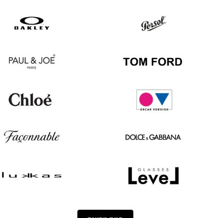
Hugo
Ray
Boss
Ban
Oakley
Persol
Paul
Tom
&
Ford
Joe
Chloé
Oscar
version
Façonnable
Dolce
&
Gabbana
Lukkas
Level