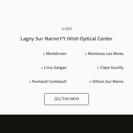
מסביבי
Optical Center חנויות לידLagny Sur Marne
Montévrain
Montceau Les Mines
Livry Gargan
Claye Souilly
Pontault Combault
Villiers Sur Marne
Couilly-Pont-Aux-Dames
Chennevieres Sur Marne
הראה הכל (24)
Optical
Center
Opticien
Villemomble
Le Raincy
חנויות
Vert-Saint-Denis
Pithiviers