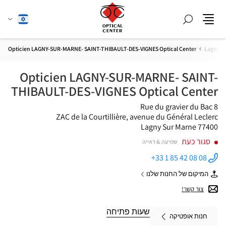
חפש
שנה
עברית
תפריט
שפה
Opticien LAGNY-SUR-MARNE- SAINT-THIBAULT-DES-VIGNES Optical Center
Lagny S
Opticien LAGNY-SUR-MARNE- SAINT-
THIBAULT-DES-VIGNES Optical Center
8 Rue du gravier du Bac
ZAC de la Courtillière, avenue du Général Leclerc
77400 Lagny Sur Marne
סגור כעת
שמיעה & ראייה
+33 1 85 42 08 08
התקשר
לחנות
המיקום של החנות שלנו
Opticien
של
LAGNY-
Opticien
צור קשר!
SUR-
LAGNY-
MARNE-
SUR-
SAINT-
MARNE-
שעות פתיחה
THIBAULT-
חנות אופטיקה
SAINT-
DES-