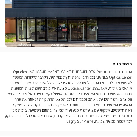
הצגת חנות
אנחנו פותחים חנויות של Opticien LAGNY-SUR-MARNE- SAINT-THIBAULT-DES-
VIGNES Optical Center בכל רחבי צרפת וחוץ לגבולותיה. הקרבה ללקוחות תאפשר
לאופטיקאים ולמומחים המדופלמים שלנו למכשירי שמיעה להעניק לכם שירות ומעקב
מותאמים אישית. מאז 1991, Optical Center מציעה את מיטב הטכנולוגיות והאופנות
בתחום האופטיקה. תחומי השמיעה (אודיולוגיה) והטיפול בקשיי ראיה משלימים את היצע
המוצרים והשירותים שלנו אותם ומבטיחים לכם תמצאו תחת קורת גג אחת את פתרון
הראיה או השמיעה המתאים ביותר. בתחום האופטיקה: עדשות לתיקון הראיה ומשקפי
ראיה חדשניים, משקפי שמש, עדשות מגע ועזרי שמיעה. בתחום השמיעה, בזכות מגוון
רחב של מכשירי שמיעה אסתטיים וטכנולוגיה מתקדמת, אנחנו מאפשרים לכל אדם הנזקק
לכך לשאת מכשיר שמיעה. Lagny Sur Marne