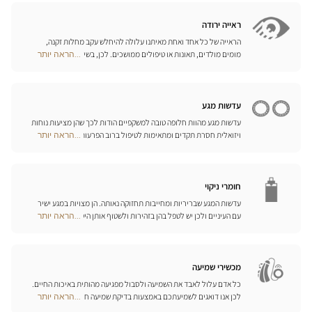
Opticien
האופטיקאים שלנו ישמחו לעמוד לרשותכם ולהציע לכם את האביזרים
חנויות
המתאימים ביותר לענף הספורט בו אתם עוסקים.
ראייה ירודה
הראייה של כל אחד ואחת מאיתנו עלולה להיחלש עקב מחלות זקנה,
מומים מולדים, תאונות או טיפולים ממושכים. לכן, בשיתוף פעולה עם
...הראה יותר
Optical
היצרן הגרמני המוביל Eschenbach, פיתחנו סדרה שלמה של עזרי ראייה,
Center
זכוכיות מגדלת והגדלה בוידאו, כדי לשפר את כושר הראייה שלכם ולהקל
Opticien
עליכם ביום-יום.
חנויות
עדשות מגע
עדשות מגע מהוות חלופה טובה למשקפיים הודות לכך שהן מציעות נוחות
ויזואלית חסרת תקדים ומתאימות לטיפול ברוב הפרעות הראייה בדרגות
...הראה יותר
Optical
התיקון הנדרשות. המומחים שלנו לעדשות מגע ישמחו לכוון אתכם
Center
בבחירה וללוות אתכם בהתאמת העדשות. עדשות יומיות, חודשיות או
Opticien
שנתיות – בחרו עדשות מתאימות לעיניכם ותיהנו משיפור משמעותי
חנויות
באיכות חייכם.
חומרי ניקוי
עדשות המגע שבריריות ומחייבות תחזוקה נאותה. הן מצויות במגע ישיר
עם העיניים ולכן יש לטפל בהן בזהירות ולשטוף אותן היטב לאחר כל
...הראה יותר
Optical
שימוש. גלו את כל אמצעי השטיפה והניקוי ואת הפתרונות הרב-תכליתיים
Center
שלנו לכל סוגי העדשות; האופטיקאים שלנו ינחו אתכם כיצד לטפל בהן
Opticien
כיאות.
חנויות
מכשירי שמיעה
כל אדם עלול לאבד את השמיעה ולסבול מפגיעה מהותית באיכות החיים.
לכן אנו דואגים לשמיעתכם באמצעות בדיקת שמיעה חינם, בשילוב עם
...הראה יותר
Optical
שירות וייעוץ איכותיים הניתנים על-ידי מיטב אנשי המקצוע. טכנאי השמע