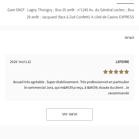
NE-
INT-
Gare SNCF : Lagny Thorigny ; Bus 25 arrêt : n°1245 Av. du Général Leclerc ; Bus
ULT-
29 arrêt : Jacquard (face à Zoé Confetti) A côté de Casino EXPRESS
DES-
GNES
tical
nter
הערות
LEFEVRE
12 בינואר 2026
Accueil très agréable . Super établissement. Très professionnel en particulier
le commercial Jora, qui m&#039;a reçu, à l&#039; écoute du client . Je
recommande.
הראה יותר