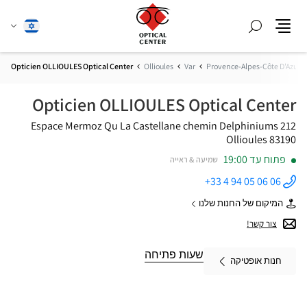
חפש
שנה
עברית
תפריט
שפה
Opticien OLLIOULES Optical Center
Ollioules
Var
Provence-Alpes-Côte D'Azur
Opticien OLLIOULES Optical Center
Espace Mermoz Qu La Castellane
212 chemin Delphiniums
83190 Ollioules
פתוח עד 19:00
שמיעה & ראייה
+33 4 94 05 06 06
התקשר
לחנות
המיקום של החנות שלנו
Opticien
של
OLLIOULES
Opticien
צור קשר!
Optical
OLLIOULES
Center ב
Optical
Center
שעות פתיחה
חנות אופטיקה