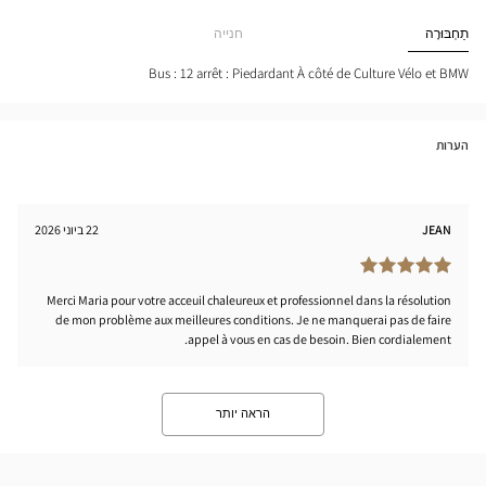
cien
חנות
ULES
Optical
תַחְבּוּרָה
חנייה
tical
Center
nter
Bus : 12 arrêt : Piedardant À côté de Culture Vélo et BMW
הערות
JEAN
22 ביוני 2026
Merci Maria pour votre acceuil chaleureux et professionnel dans la résolution
de mon problème aux meilleures conditions. Je ne manquerai pas de faire
appel à vous en cas de besoin. Bien cordialement.
הראה יותר