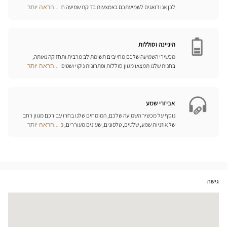
לכן אנו דואגים לשמיעתכם באמצעות בדיקת שמיעה חינם, בשילוב עם
...הראה יותר
Optical
שירות וייעוץ איכותיים הניתנים על-ידי מיטב אנשי המקצוע. טכנאי השמע
Center
והמומחים שלנו לעזרי שמיעה יאזינו לכם ויסייעו לכם לבחור בכלי העזר
Opticien
המותאמים ביותר לצורכיכם.
חנויות
היגיינה וסוללות
מכשירי השמיעה שלכם מחייבים תשומת לב מרבית ותחזוקה נאותה;
בחנות שלנו תמצאו מגוון סוללות ופתרונות ניקוי ושטיפה ייחודיים
...הראה יותר
Optical
למכשיר השמיעה שלכם.
Center
Opticien
חנויות
אביזרי שמע
נוסף על מכשיר השמיעה שלכם, המומחים שלנו בחרו עבורכם מגוון רחב
של אוזניות שמע, שלטים, טלפונים, שעונים מעוררים, מטענים ואביזרים
...הראה יותר
Optical
נוספים שכל מטרתם היא לשפר משמעותית את איכות החיים שלכם בכל
Center
יום.
Opticien
חנויות
גישה