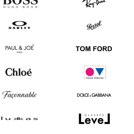
Hugo
Ray
Boss
Ban
Oakley
Persol
Paul
Tom
&
Ford
Joe
Chloé
Oscar
version
Façonnable
Dolce
&
Gabbana