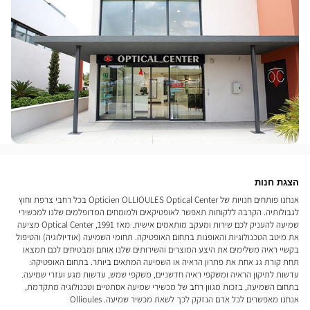
הצגת חנות
אנחנו פותחים חנויות של Opticien OLLIOULES Optical Center בכל רחבי צרפת וחוץ
לגבולותיה. הקרבה ללקוחות תאפשר לאופטיקאים ולמומחים המדופלמים שלנו למכשירי
שמיעה להעניק לכם שירות ומעקב מותאמים אישית. מאז 1991, Optical Center מציעה
את מיטב הטכנולוגיות והאופנות בתחום האופטיקה. תחומי השמיעה (אודיולוגיה) והטיפול
בקשיי ראיה משלימים את היצע המוצרים והשירותים שלנו אותם ומבטיחים לכם תמצאו
תחת קורת גג אחת את פתרון הראיה או השמיעה המתאים ביותר. בתחום האופטיקה:
עדשות לתיקון הראיה ומשקפי ראיה חדשניים, משקפי שמש, עדשות מגע ועזרי שמיעה.
בתחום השמיעה, בזכות מגוון רחב של מכשירי שמיעה אסתטיים וטכנולוגיה מתקדמת,
אנחנו מאפשרים לכל אדם הנזקק לכך לשאת מכשיר שמיעה. Ollioules