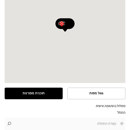
גוגל מפות
תוכנית מפורטת
ראה
ראה
את
את
התוכנית
המסלול
מסלול בהתאמה אישית
המפורטת
במפת
התחל
גוגל
,
בקרבתי
לו"ז
לחנות
חפש