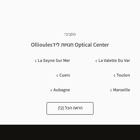
מסביבי
Optical Center חנויות לידOllioules
La Seyne Sur Mer
La Valette Du Var
Cuers
Toulon
Aubagne
Marseille
Brignoles
Draguignan
הראה הכל (12)
Optical
Center
Opticien
Trets
Saint-Maximin-La-Sainte-
חנויות
Baume
Gardanne
Aix En Provence