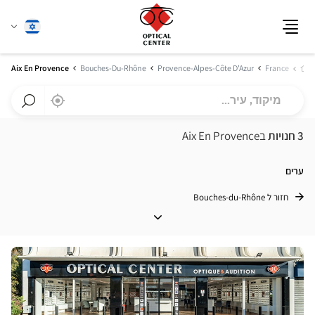
שנה
עברית
תפריט
שפה
בית
Aix En Provence
Bouches-Du-Rhône
Provence-Alpes-Côte D'Azur
France
מיקוד,
,
בקרבתי
a
עיר...
Optical
חפש
Center
חנות
3 חנויות
בAix En Provence
חנות
Optical
Center
ערים
חזור ל Bouches-du-Rhône
ערים
לחץ
ENTER
למידע
נוסף