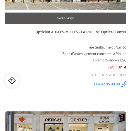
לקבוע פגישה
חנות:
Opticien AIX-LES-MILLES - LA PIOLINE Optical Center
60 rue Guillaume du Vair
Zone d'aménagement concerté La Pioline
13290 Aix en provence
סגור כעת
OPTIQUE & AUDITION
לו"ז
לחנו
+33 4 42 95 99 99
התקשר לחנות
Opticien AIX-
cien
LES-MILLES -
LA PIOLINE
Optical
AIX-
Center ב
לחץ
LES-
ENTER
LLES
למידע