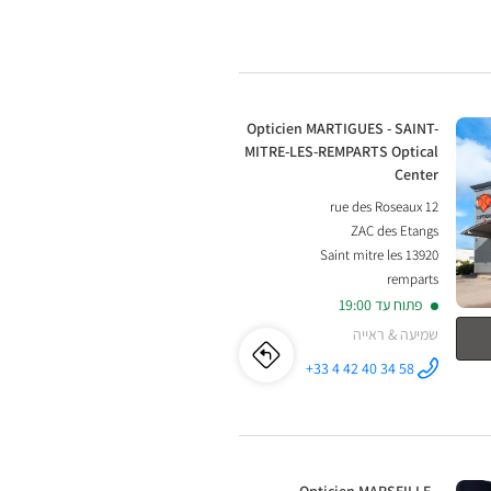
Opticien
SAINT-LOUP
Optical
MARSEILLE
Center ב
-
SAINT-
חנות:
Opticien MARTIGUES - SAINT-
LOUP
MITRE-LES-REMPARTS Optical
Center
Optical
12 rue des Roseaux
Center
ZAC des Etangs
13920 Saint mitre les
remparts
פתוח עד 19:00
שמיעה & ראייה
לו"ז
לחנות
+33 4 42 40 34 58
התקשר לחנות
Opticien
Opticien
MARTIGUES
- SAINT-
MITRE-LES-
MARTIGUES
REMPARTS
Optical
Center ב
חנות: