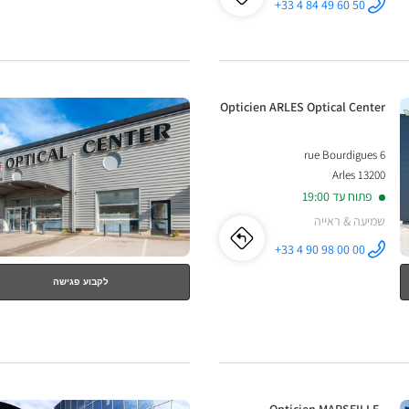
לו"ז
לחנות
+33 4 84 49 60 50
התקשר לחנות
Opticien
Opticien
GARDANNE -
Optical
Center ב
GARDANNE
לחץ
-
חנות:
Opticien ARLES Optical Center
ENTER
Optical
למידע
6 rue Bourdigues
נוסף
Center
13200 Arles
פתוח עד 19:00
שמיעה & ראייה
לו"ז
לחנות
+33 4 90 98 00 00
התקשר לחנות
Opticien
Opticien
ARLES
לקבוע פגישה
Optical
Center ב
ARLES
Optical
Center
לחץ
חנות: