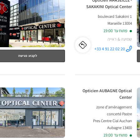
Opticien MARSEILLE -
ENTER
SAKAKINI Optical Center
למידע
1 boulevard Sakakini
נוסף
13004 Marseille
פתוח עד 19:00
שמיעה & ראייה
לו"ז
לחנות
+33 4 91 22 02 20
התקשר לחנות
Opticien
לקבוע פגישה
Opticien
MARSEILLE -
SAKAKINI
Optical
MARSEILLE
Center ב
-
לחץ
חנות:
Opticien AUBAGNE Optical
SAKAKINI
ENTER
Center
למידע
Optical
zone d'aménagement
נוסף
concerté Pastre
Center
Pres Centre Cial Auchan
13400 Aubagne
פתוח עד 19:00