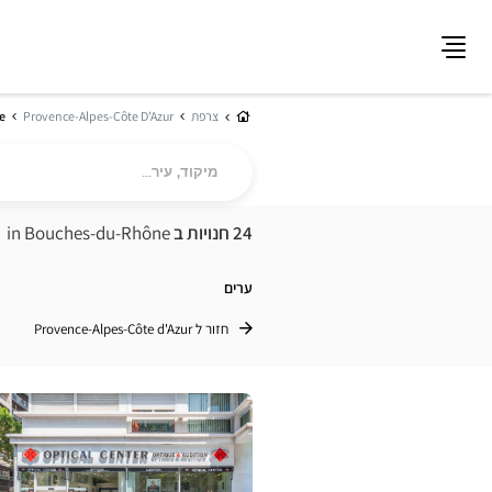
תפריט
בית
צרפת
Provence-Alpes-Côte D'Azur
e
מיקוד,
עיר...
24 חנויות ב
in Bouches-du-Rhône
ערים
חזור ל Provence-Alpes-Côte d'Azur
לחץ
ENTER
למידע
נוסף