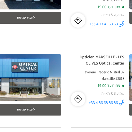
פתוח עד 19:00
שמיעה & ראייה
לקבוע פגישה
לו"ז
לחנות
+33 4 13 41 63 63
התקשר לחנות
Opticien
Opticien
VENELLES
Optical
Center ב
VENELLES
לחץ
Optical
חנות:
Opticien MARSEILLE - LES
ENTER
OLIVES Optical Center
Center
למידע
32 avenue Frederic Mistral
נוסף
13013 Marseille
פתוח עד 19:00
שמיעה & ראייה
לו"ז
לחנות
+33 4 86 68 86 86
התקשר לחנות
Opticien
לקבוע פגישה
Opticien
MARSEILLE -
LES OLIVES
Optical
MARSEILLE
Center ב