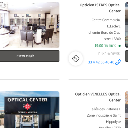
PROVENCE
לחץ
חנות:
Opticien ISTRES Optical
ENTER
Optical
Center
למידע
Centre Commercial
נוסף
Center
E.Leclerc
chemin Bord de Crau
13800 Istres
פתוח עד 19:00
שמיעה & ראייה
לקבוע פגישה
לו"ז
לחנות
+33 4 42 55 40 40
התקשר לחנות
Opticien
Opticien
ISTRES
Optical
Center ב
ISTRES
לחץ
Optical
חנות:
Opticien VENELLES Optical
ENTER
Center
Center
למידע
1 allée des Platanes
נוסף
Zone industrielle Saint
Hippolyte
13770 Venelles