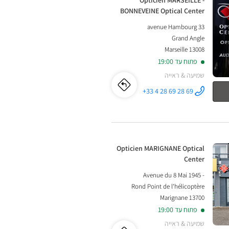
-
Opticien MARSEILLE -
BONNEVEINE Optical Center
SAINT-
33 avenue Hambourg
MITRE-
Grand Angle
13008 Marseille
LES-
פתוח עד 19:00
REMPARTS
שמיעה & ראייה
Optical
לו"ז
לחנות
+33 4 28 69 28 69
התקשר לחנות
Opticien
Center
Opticien
MARSEILLE -
BONNEVEINE
Optical
MARSEILLE
Center ב
-
חנות:
Opticien MARIGNANE Optical
Center
BONNEVEINE
Avenue du 8 Mai 1945 -
Optical
Rond Point de l'hélicoptère
13700 Marignane
Center
פתוח עד 19:00
שמיעה & ראייה