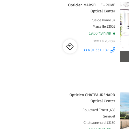
LES-
חנות:
Opticien MARSEILLE - ROME
Optical Center
MILLES
37 rue de Rome
-
13001 Marseille
פתוח עד 19:00
LA
שמיעה & ראייה
PIOLINE
לו"ז
לחנות
+33 4 91 33 01 37
התקשר לחנות
Optical
Opticien
Opticien
MARSEILLE -
ROME
Center
Optical
MARSEILLE
Center ב
-
ROME
חנות:
Opticien CHÂTEAURENARD
Optical
Optical Center
698, Boulevard Ernest
Center
Genevet
13160 Chateaurenard