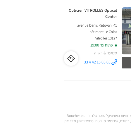
DE-
חנות:
Opticien VITROLLES Optical
Center
PROVENCE
41 avenue Denis Padovani
Optical
bâtiment Le Colas
13127 Vitrolles
Center
פתוח עד 19:00
שמיעה & ראייה
לו"ז
לחנות
+33 4 42 15 03 03
התקשר לחנות
Opticien
Opticien
VITROLLES
Optical
Center ב
VITROLLES
Optical
Center
.מצא את כל המותגים של משקפי ראייה, משקפי שמש, עדשות מגע, אביזרי ראייה, סוללות למכשירי שמיעה ומוצרי טיפוח במחירים הנמוכים ביותר: חנויות האופטיקל סנטר שלנו ב-Bouches-du-
תה צריך כדי להגיע לחנות Optical Center הקרובה אליך: שעות פתיחה, כתובת, שירותים מוצעים ומספר טלפון.מצא את