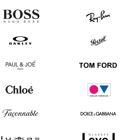
Hugo
Ray
Boss
Ban
Oakley
Persol
Paul
Tom
&
Ford
Joe
Chloé
Oscar
version
Façonnable
Dolce