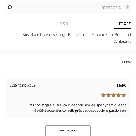
,
בקרבתי
לו"ז
לחנות
חפש
cien
חנות
GUES
Optical
תַחְבּוּרָה
חנייה
-
Center
INT-
TRE-
Bus : 9 arrêt : ZA des Étangs, Bus : 29 arrêt : Roseaux Entre Botanic et
LES-
Conforama
RTS
tical
nter
הערות
MARC
29 באוקטובר 2025
Très bon magasin, Beaucoup de choix, une équipe dynamique et à
l&#039;écoute, des conseils précis et des opticiens passionnés
הראה יותר