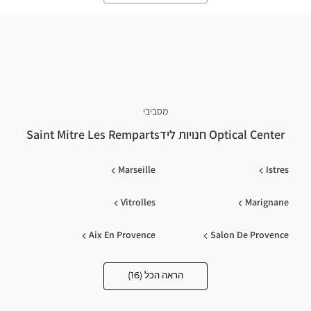
מסביבי
Optical Center חנויות לידSaint Mitre Les Remparts
Marseille
Istres
Vitrolles
Marignane
Aix En Provence
Salon De Provence
Le Pontet
Cabries
הראה הכל (16)
Optical
Center
Opticien
Gardanne
Saint -cannat
חנויות