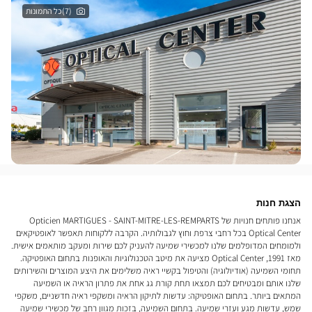
(7)כל התמונות
הצגת חנות
אנחנו פותחים חנויות של Opticien MARTIGUES - SAINT-MITRE-LES-REMPARTS
Optical Center בכל רחבי צרפת וחוץ לגבולותיה. הקרבה ללקוחות תאפשר לאופטיקאים
ולמומחים המדופלמים שלנו למכשירי שמיעה להעניק לכם שירות ומעקב מותאמים אישית.
מאז 1991, Optical Center מציעה את מיטב הטכנולוגיות והאופנות בתחום האופטיקה.
תחומי השמיעה (אודיולוגיה) והטיפול בקשיי ראיה משלימים את היצע המוצרים והשירותים
שלנו אותם ומבטיחים לכם תמצאו תחת קורת גג אחת את פתרון הראיה או השמיעה
המתאים ביותר. בתחום האופטיקה: עדשות לתיקון הראיה ומשקפי ראיה חדשניים, משקפי
שמש, עדשות מגע ועזרי שמיעה. בתחום השמיעה, בזכות מגוון רחב של מכשירי שמיעה