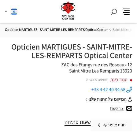
חפש
שנה
עברית
תפריט
שפה
Opticien MARTIGUES - SAINT-MITRE-LES-REMPARTS Optical Center
Saint Mitre Les
Opticien MARTIGUES - SAINT-MITRE-
LES-REMPARTS Optical Center
ZAC des Etangs
12 rue des Roseaux
13920 Saint Mitre Les Remparts
סגור כעת
שמיעה & ראייה
+33 4 42 40 34 58
התקשר
לחנות
המיקום של החנות שלנו
Opticien
של
MARTIGUES
Opticien
צור קשר!
- SAINT-
MARTIGUES
MITRE-
-
LES-
SAINT-
שעות פתיחה
REMPARTS
חנות אופטיקה
MITRE-
Optical
LES-
Center ב
REMPARTS