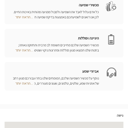
חנויות
מכשירי שמיעה
כל אדם עלול לאבד את השמיעה ולסבול מפגיעה מהותית באיכות החיים.
לכן אנו דואגים לשמיעתכם באמצעות בדיקת שמיעה חינם, בשילוב עם
...הראה יותר
Optical
שירות וייעוץ איכותיים הניתנים על-ידי מיטב אנשי המקצוע. טכנאי השמע
Center
והמומחים שלנו לעזרי שמיעה יאזינו לכם ויסייעו לכם לבחור בכלי העזר
Opticien
המותאמים ביותר לצורכיכם.
חנויות
היגיינה וסוללות
מכשירי השמיעה שלכם מחייבים תשומת לב מרבית ותחזוקה נאותה;
בחנות שלנו תמצאו מגוון סוללות ופתרונות ניקוי ושטיפה ייחודיים
...הראה יותר
Optical
למכשיר השמיעה שלכם.
Center
Opticien
חנויות
אביזרי שמע
נוסף על מכשיר השמיעה שלכם, המומחים שלנו בחרו עבורכם מגוון רחב
של אוזניות שמע, שלטים, טלפונים, שעונים מעוררים, מטענים ואביזרים
...הראה יותר
Optical
נוספים שכל מטרתם היא לשפר משמעותית את איכות החיים שלכם בכל
Center
יום.
Opticien
חנויות
גישה