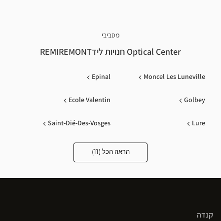
מסביבי
Optical Center חנויות לידREMIREMONT
Epinal
Moncel Les Luneville
Ecole Valentin
Golbey
Saint-Dié-Des-Vosges
Lure
Belfort
Houssen
הראה הכל (11)
Optical
Center
Opticien
Chaumont
Guebwiller
חנויות
Cernay
קנדה