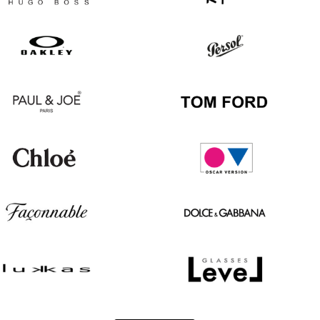
Hugo
Ray
Boss
Ban
Oakley
Persol
Paul
Tom
&
Ford
Joe
Chloé
Oscar
version
Façonnable
Dolce
&
Gabbana
Lukkas
Level