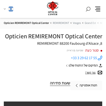
חפש
שנה
עברית
תפריט
שפה
צרפת
Grand Est
Vosges
REMIREMONT
Opticien REMIREMONT Optical Center
Opticien REMIREMONT Optical Center
88200 REMIREMONT
8, Faubourg d'Alsace
סגור כעת
שמיעה & ראייה
+33 3 29 62 17 55
התקשר
לחנות
המיקום של החנות שלנו
Opticien
של
REMIREMONT
Opticien
צור קשר!
Optical
REMIREMONT
Center ב
Optical
Center
שעות פתיחה
חנות אופטיקה