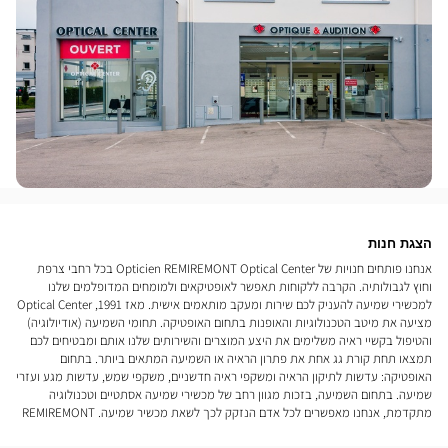
הצגת חנות
אנחנו פותחים חנויות של Opticien REMIREMONT Optical Center בכל רחבי צרפת
וחוץ לגבולותיה. הקרבה ללקוחות תאפשר לאופטיקאים ולמומחים המדופלמים שלנו
למכשירי שמיעה להעניק לכם שירות ומעקב מותאמים אישית. מאז 1991, Optical Center
מציעה את מיטב הטכנולוגיות והאופנות בתחום האופטיקה. תחומי השמיעה (אודיולוגיה)
והטיפול בקשיי ראיה משלימים את היצע המוצרים והשירותים שלנו אותם ומבטיחים לכם
תמצאו תחת קורת גג אחת את פתרון הראיה או השמיעה המתאים ביותר. בתחום
האופטיקה: עדשות לתיקון הראיה ומשקפי ראיה חדשניים, משקפי שמש, עדשות מגע ועזרי
שמיעה. בתחום השמיעה, בזכות מגוון רחב של מכשירי שמיעה אסתטיים וטכנולוגיה
מתקדמת, אנחנו מאפשרים לכל אדם הנזקק לכך לשאת מכשיר שמיעה. REMIREMONT