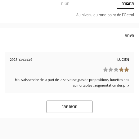
Optical
תַחְבּוּרָה
חנייה
tical
Center
nter
Au niveau du rond point de l'Octroi
הערות
LUCIEN
9 בנובמבר 2025
Mauvais service de la part de la serveuse ,pas de propositions, lunettes pas
confortables , augmentation des prix
הראה יותר