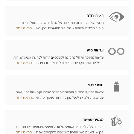
Center
של משקפי ספורט, משקפי צלילה וסקי, המותאמים לראייה שלכם.
Opticien
האופטיקאים שלנו ישמחו לעמוד לרשותכם ולהציע לכם את האביזרים
חנויות
המתאימים ביותר לענף הספורט בו אתם עוסקים.
ראייה ירודה
הראייה של כל אחד ואחת מאיתנו עלולה להיחלש עקב מחלות זקנה,
מומים מולדים, תאונות או טיפולים ממושכים. לכן, בשיתוף פעולה עם
...הראה יותר
Optical
היצרן הגרמני המוביל Eschenbach, פיתחנו סדרה שלמה של עזרי ראייה,
Center
זכוכיות מגדלת והגדלה בוידאו, כדי לשפר את כושר הראייה שלכם ולהקל
Opticien
עליכם ביום-יום.
חנויות
עדשות מגע
עדשות מגע מהוות חלופה טובה למשקפיים הודות לכך שהן מציעות נוחות
ויזואלית חסרת תקדים ומתאימות לטיפול ברוב הפרעות הראייה בדרגות
...הראה יותר
Optical
התיקון הנדרשות. המומחים שלנו לעדשות מגע ישמחו לכוון אתכם
Center
בבחירה וללוות אתכם בהתאמת העדשות. עדשות יומיות, חודשיות או
Opticien
שנתיות – בחרו עדשות מתאימות לעיניכם ותיהנו משיפור משמעותי
חנויות
באיכות חייכם.
חומרי ניקוי
עדשות המגע שבריריות ומחייבות תחזוקה נאותה. הן מצויות במגע ישיר
עם העיניים ולכן יש לטפל בהן בזהירות ולשטוף אותן היטב לאחר כל
...הראה יותר
Optical
שימוש. גלו את כל אמצעי השטיפה והניקוי ואת הפתרונות הרב-תכליתיים
Center
שלנו לכל סוגי העדשות; האופטיקאים שלנו ינחו אתכם כיצד לטפל בהן
Opticien
כיאות.
חנויות
מכשירי שמיעה
כל אדם עלול לאבד את השמיעה ולסבול מפגיעה מהותית באיכות החיים.
לכן אנו דואגים לשמיעתכם באמצעות בדיקת שמיעה חינם, בשילוב עם
...הראה יותר