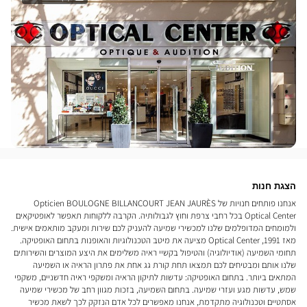
הצגת חנות
אנחנו פותחים חנויות של Opticien BOULOGNE BILLANCOURT JEAN JAURÈS
Optical Center בכל רחבי צרפת וחוץ לגבולותיה. הקרבה ללקוחות תאפשר לאופטיקאים
ולמומחים המדופלמים שלנו למכשירי שמיעה להעניק לכם שירות ומעקב מותאמים אישית.
מאז 1991, Optical Center מציעה את מיטב הטכנולוגיות והאופנות בתחום האופטיקה.
תחומי השמיעה (אודיולוגיה) והטיפול בקשיי ראיה משלימים את היצע המוצרים והשירותים
שלנו אותם ומבטיחים לכם תמצאו תחת קורת גג אחת את פתרון הראיה או השמיעה
המתאים ביותר. בתחום האופטיקה: עדשות לתיקון הראיה ומשקפי ראיה חדשניים, משקפי
שמש, עדשות מגע ועזרי שמיעה. בתחום השמיעה, בזכות מגוון רחב של מכשירי שמיעה
אסתטיים וטכנולוגיה מתקדמת, אנחנו מאפשרים לכל אדם הנזקק לכך לשאת מכשיר