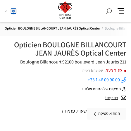
חפש
שנה
עברית
תפריט
שפה
Opticien BOULOGNE BILLANCOURT JEAN JAURÈS Optical Center
Boulogne Billanco
Opticien BOULOGNE BILLANCOURT
JEAN JAURÈS Optical Center
92100 Boulogne Billancourt
211 boulevard Jean Jaurès
סגור כעת
שמיעה & ראייה
+33 1 46 09 90 00
התקשר
לחנות
המיקום של החנות שלנו
Opticien
של
BOULOGNE
Opticien
צור קשר!
BILLANCOURT
BOULOGNE
JEAN
BILLANCOURT
JAURÈS
JEAN
שעות פתיחה
Optical
חנות אופטיקה
JAURÈS
Center ב
Optical
Center