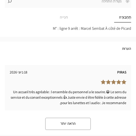
,
בקרבתי
לו"ז
לחנות
חפש
cien
חנות
GNE
Optical
תַחְבּוּרָה
חנייה
OURT
Center
JEAN
URÈS
M° : ligne 9 arrêt : Marcel Sembat À côté de Picard
tical
nter
הערות
PIRAS
18 ביוני 2026
Un accueil très agréable : l ensemble du personnel a le sourire.😀 Le sens du
service et du conseil exceptionnels 👍 Juste envie d être fidèle à cette adresse
pour les lunettes et l audio : Je recommande.
הראה יותר