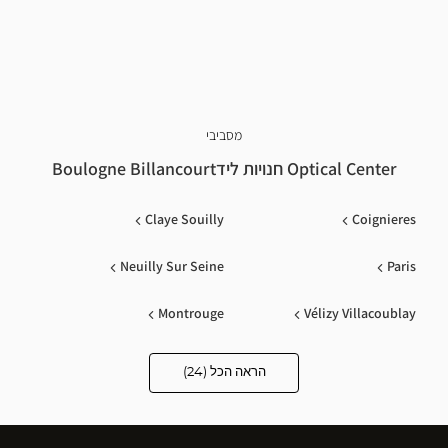
מסביבי
Optical Center חנויות לידBoulogne Billancourt
Claye Souilly
Coignieres
Neuilly Sur Seine
Paris
Montrouge
Vélizy Villacoublay
Sceaux
Puteaux
הראה הכל (24)
Optical
Center
Opticien
Nanterre
Rueil Malmaison
חנויות