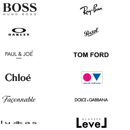
Hugo
Ray
Boss
Ban
Oakley
Persol
Paul
Tom
&
Ford
Joe
Chloé
Oscar
version
Façonnable
Dolce
&