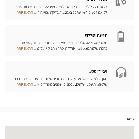
כל אדם עלול לאבד את השמיעה ולסבול מפגיעה מהותית באיכות החיים.
לכן אנו דואגים לשמיעתכם באמצעות בדיקת שמיעה חינם, בשילוב עם
...הראה יותר
Optical
שירות וייעוץ איכותיים הניתנים על-ידי מיטב אנשי המקצוע. טכנאי השמע
Center
והמומחים שלנו לעזרי שמיעה יאזינו לכם ויסייעו לכם לבחור בכלי העזר
Opticien
המותאמים ביותר לצורכיכם.
חנויות
היגיינה וסוללות
מכשירי השמיעה שלכם מחייבים תשומת לב מרבית ותחזוקה נאותה;
בחנות שלנו תמצאו מגוון סוללות ופתרונות ניקוי ושטיפה ייחודיים
...הראה יותר
Optical
למכשיר השמיעה שלכם.
Center
Opticien
חנויות
אביזרי שמע
נוסף על מכשיר השמיעה שלכם, המומחים שלנו בחרו עבורכם מגוון רחב
של אוזניות שמע, שלטים, טלפונים, שעונים מעוררים, מטענים ואביזרים
...הראה יותר
Optical
נוספים שכל מטרתם היא לשפר משמעותית את איכות החיים שלכם בכל
Center
יום.
Opticien
חנויות
גישה