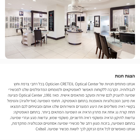
הצגת חנות
אנחנו פותחים חנויות של Opticien CRETEIL Optical Center בכל רחבי צרפת וחוץ
לגבולותיה. הקרבה ללקוחות תאפשר לאופטיקאים ולמומחים המדופלמים שלנו למכשירי
שמיעה להעניק לכם שירות ומעקב מותאמים אישית. מאז 1991, Optical Center מציעה
את מיטב הטכנולוגיות והאופנות בתחום האופטיקה. תחומי השמיעה (אודיולוגיה) והטיפול
בקשיי ראיה משלימים את היצע המוצרים והשירותים שלנו אותם ומבטיחים לכם תמצאו
תחת קורת גג אחת את פתרון הראיה או השמיעה המתאים ביותר. בתחום האופטיקה:
עדשות לתיקון הראיה ומשקפי ראיה חדשניים, משקפי שמש, עדשות מגע ועזרי שמיעה.
בתחום השמיעה, בזכות מגוון רחב של מכשירי שמיעה אסתטיים וטכנולוגיה מתקדמת,
אנחנו מאפשרים לכל אדם הנזקק לכך לשאת מכשיר שמיעה. Créteil