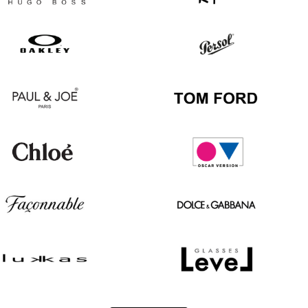
Hugo
Ray
Boss
Ban
Oakley
Persol
Paul
Tom
&
Ford
Joe
Chloé
Oscar
version
Façonnable
Dolce
&
Gabbana
Lukkas
Level