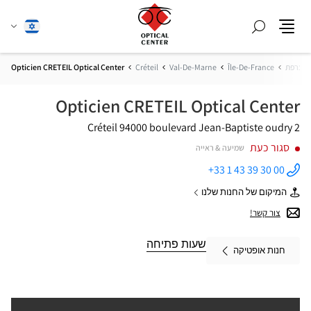
חפש
שנה
עברית
תפריט
שפה
צרפת
Île-De-France
Val-De-Marne
Créteil
Opticien CRETEIL Optical Center
Opticien CRETEIL Optical Center
94000 Créteil
2 boulevard Jean-Baptiste oudry
סגור כעת
שמיעה & ראייה
+33 1 43 39 30 00
התקשר
לחנות
המיקום של החנות שלנו
Opticien
של
CRETEIL
Opticien
צור קשר!
Optical
CRETEIL
Center ב
Optical
Center
שעות פתיחה
חנות אופטיקה