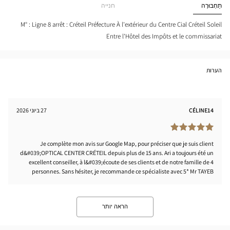
Optical
תַחְבּוּרָה
חנייה
tical
Center
nter
M° : Ligne 8 arrêt : Créteil Préfecture À l'extérieur du Centre Cial Créteil Soleil
Entre l'Hôtel des Impôts et le commissariat
הערות
CÉLINE14
27 ביוני 2026
Je complète mon avis sur Google Map, pour préciser que je suis client
d&#039;OPTICAL CENTER CRÉTEIL depuis plus de 15 ans. Ari a toujours été un
excellent conseiller, à l&#039;écoute de ses clients et de notre famille de 4
personnes. Sans hésiter, je recommande ce spécialiste avec 5* Mr TAYEB
הראה יותר