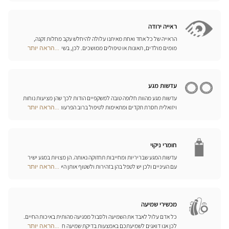
Center
של משקפי ספורט, משקפי צלילה וסקי, המותאמים לראייה שלכם.
Opticien
האופטיקאים שלנו ישמחו לעמוד לרשותכם ולהציע לכם את האביזרים
חנויות
המתאימים ביותר לענף הספורט בו אתם עוסקים.
ראייה ירודה
הראייה של כל אחד ואחת מאיתנו עלולה להיחלש עקב מחלות זקנה,
מומים מולדים, תאונות או טיפולים ממושכים. לכן, בשיתוף פעולה עם
...הראה יותר
Optical
היצרן הגרמני המוביל Eschenbach, פיתחנו סדרה שלמה של עזרי ראייה,
Center
זכוכיות מגדלת והגדלה בוידאו, כדי לשפר את כושר הראייה שלכם ולהקל
Opticien
עליכם ביום-יום.
חנויות
עדשות מגע
עדשות מגע מהוות חלופה טובה למשקפיים הודות לכך שהן מציעות נוחות
ויזואלית חסרת תקדים ומתאימות לטיפול ברוב הפרעות הראייה בדרגות
...הראה יותר
Optical
התיקון הנדרשות. המומחים שלנו לעדשות מגע ישמחו לכוון אתכם
Center
בבחירה וללוות אתכם בהתאמת העדשות. עדשות יומיות, חודשיות או
Opticien
שנתיות – בחרו עדשות מתאימות לעיניכם ותיהנו משיפור משמעותי
חנויות
באיכות חייכם.
חומרי ניקוי
עדשות המגע שבריריות ומחייבות תחזוקה נאותה. הן מצויות במגע ישיר
עם העיניים ולכן יש לטפל בהן בזהירות ולשטוף אותן היטב לאחר כל
...הראה יותר
Optical
שימוש. גלו את כל אמצעי השטיפה והניקוי ואת הפתרונות הרב-תכליתיים
Center
שלנו לכל סוגי העדשות; האופטיקאים שלנו ינחו אתכם כיצד לטפל בהן
Opticien
כיאות.
חנויות
מכשירי שמיעה
כל אדם עלול לאבד את השמיעה ולסבול מפגיעה מהותית באיכות החיים.
לכן אנו דואגים לשמיעתכם באמצעות בדיקת שמיעה חינם, בשילוב עם
...הראה יותר