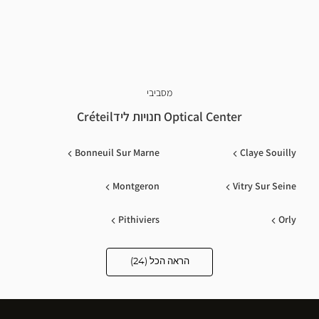
מסביבי
Optical Center חנויות לידCréteil
Bonneuil Sur Marne
Claye Souilly
Montgeron
Vitry Sur Seine
Pithiviers
Orly
Ivry Sur Seine
Nogent Sur Marne
הראה הכל (24)
Optical
Center
Opticien
Saint-Mande
Chennevieres Sur Marne
חנויות