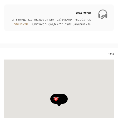
Center
Opticien
חנויות
אביזרי שמע
נוסף על מכשיר השמיעה שלכם, המומחים שלנו בחרו עבורכם מגוון רחב
של אוזניות שמע, שלטים, טלפונים, שעונים מעוררים, מטענים ואביזרים
...הראה יותר
Optical
נוספים שכל מטרתם היא לשפר משמעותית את איכות החיים שלכם בכל
Center
יום.
Opticien
חנויות
גישה