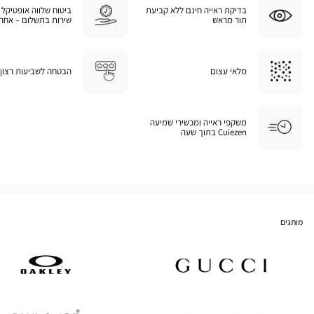
בדיקת ראייה חינם ללא קביעת
ביטוח שלווה אופטיקל 
תור מראש
שירות בתשלום – אחרי
מלאי עצום
הבטחה לשביעות רצון
משקפי ראייה ומכשירי שמיעה
Cuiezen בתוך שעה
מותגים
Oakley
Gucci