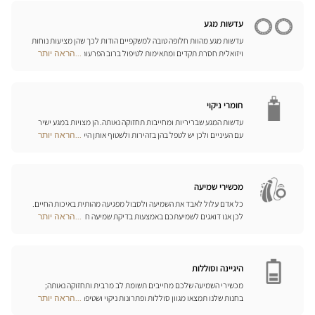
Opticien
עליכם ביום-יום.
חנויות
עדשות מגע
עדשות מגע מהוות חלופה טובה למשקפיים הודות לכך שהן מציעות נוחות
ויזואלית חסרת תקדים ומתאימות לטיפול ברוב הפרעות הראייה בדרגות
...הראה יותר
Optical
התיקון הנדרשות. המומחים שלנו לעדשות מגע ישמחו לכוון אתכם
Center
בבחירה וללוות אתכם בהתאמת העדשות. עדשות יומיות, חודשיות או
Opticien
שנתיות – בחרו עדשות מתאימות לעיניכם ותיהנו משיפור משמעותי
חנויות
באיכות חייכם.
חומרי ניקוי
עדשות המגע שבריריות ומחייבות תחזוקה נאותה. הן מצויות במגע ישיר
עם העיניים ולכן יש לטפל בהן בזהירות ולשטוף אותן היטב לאחר כל
...הראה יותר
Optical
שימוש. גלו את כל אמצעי השטיפה והניקוי ואת הפתרונות הרב-תכליתיים
Center
שלנו לכל סוגי העדשות; האופטיקאים שלנו ינחו אתכם כיצד לטפל בהן
Opticien
כיאות.
חנויות
מכשירי שמיעה
כל אדם עלול לאבד את השמיעה ולסבול מפגיעה מהותית באיכות החיים.
לכן אנו דואגים לשמיעתכם באמצעות בדיקת שמיעה חינם, בשילוב עם
...הראה יותר
Optical
שירות וייעוץ איכותיים הניתנים על-ידי מיטב אנשי המקצוע. טכנאי השמע
Center
והמומחים שלנו לעזרי שמיעה יאזינו לכם ויסייעו לכם לבחור בכלי העזר
Opticien
המותאמים ביותר לצורכיכם.
חנויות
היגיינה וסוללות
מכשירי השמיעה שלכם מחייבים תשומת לב מרבית ותחזוקה נאותה;
בחנות שלנו תמצאו מגוון סוללות ופתרונות ניקוי ושטיפה ייחודיים
...הראה יותר
Optical
למכשיר השמיעה שלכם.