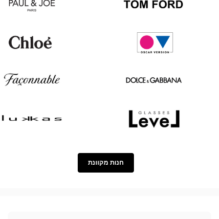
Paul
Tom
&
Ford
Joe
Chloé
Oscar
version
Façonnable
Dolce
&
Gabbana
Lukkas
Level
חנות מקוונת