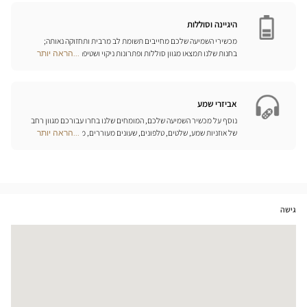
Opticien
המותאמים ביותר לצורכיכם.
חנויות
היגיינה וסוללות
מכשירי השמיעה שלכם מחייבים תשומת לב מרבית ותחזוקה נאותה;
בחנות שלנו תמצאו מגוון סוללות ופתרונות ניקוי ושטיפה ייחודיים
...הראה יותר
Optical
למכשיר השמיעה שלכם.
Center
Opticien
חנויות
אביזרי שמע
נוסף על מכשיר השמיעה שלכם, המומחים שלנו בחרו עבורכם מגוון רחב
של אוזניות שמע, שלטים, טלפונים, שעונים מעוררים, מטענים ואביזרים
...הראה יותר
Optical
נוספים שכל מטרתם היא לשפר משמעותית את איכות החיים שלכם בכל
Center
יום.
Opticien
חנויות
גישה