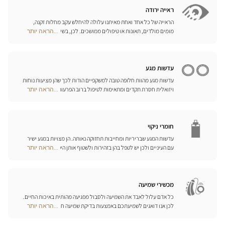
חנויות
המתאימים ביותר לענף הספורט בו אתם עוסקים.
ראייה ירודה
הראייה של כל אחד ואחת מאיתנו עלולה להיחלש עקב מחלות זקנה,
מומים מולדים, תאונות או טיפולים ממושכים. לכן, בשיתוף פעולה עם
...הראה יותר
Optical
היצרן הגרמני המוביל Eschenbach, פיתחנו סדרה שלמה של עזרי ראייה,
Center
זכוכיות מגדלת והגדלה בוידאו, כדי לשפר את כושר הראייה שלכם ולהקל
Opticien
עליכם ביום-יום.
חנויות
עדשות מגע
עדשות מגע מהוות חלופה טובה למשקפיים הודות לכך שהן מציעות נוחות
ויזואלית חסרת תקדים ומתאימות לטיפול ברוב הפרעות הראייה בדרגות
...הראה יותר
Optical
התיקון הנדרשות. המומחים שלנו לעדשות מגע ישמחו לכוון אתכם
Center
בבחירה וללוות אתכם בהתאמת העדשות. עדשות יומיות, חודשיות או
Opticien
שנתיות – בחרו עדשות מתאימות לעיניכם ותיהנו משיפור משמעותי
חנויות
באיכות חייכם.
חומרי ניקוי
עדשות המגע שבריריות ומחייבות תחזוקה נאותה. הן מצויות במגע ישיר
עם העיניים ולכן יש לטפל בהן בזהירות ולשטוף אותן היטב לאחר כל
...הראה יותר
Optical
שימוש. גלו את כל אמצעי השטיפה והניקוי ואת הפתרונות הרב-תכליתיים
Center
שלנו לכל סוגי העדשות; האופטיקאים שלנו ינחו אתכם כיצד לטפל בהן
Opticien
כיאות.
חנויות
מכשירי שמיעה
כל אדם עלול לאבד את השמיעה ולסבול מפגיעה מהותית באיכות החיים.
לכן אנו דואגים לשמיעתכם באמצעות בדיקת שמיעה חינם, בשילוב עם
...הראה יותר
Optical
שירות וייעוץ איכותיים הניתנים על-ידי מיטב אנשי המקצוע. טכנאי השמע
Center
והמומחים שלנו לעזרי שמיעה יאזינו לכם ויסייעו לכם לבחור בכלי העזר