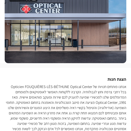
הצגת חנות
אנחנו פותחים חנויות של Opticien FOUQUIÈRES-LÈS-BÉTHUNE Optical Center
בכל רחבי צרפת וחוץ לגבולותיה. הקרבה ללקוחות תאפשר לאופטיקאים ולמומחים
המדופלמים שלנו למכשירי שמיעה להעניק לכם שירות ומעקב מותאמים אישית. מאז
1991, Optical Center מציעה את מיטב הטכנולוגיות והאופנות בתחום האופטיקה. תחומי
השמיעה (אודיולוגיה) והטיפול בקשיי ראיה משלימים את היצע המוצרים והשירותים שלנו
אותם ומבטיחים לכם תמצאו תחת קורת גג אחת את פתרון הראיה או השמיעה המתאים
ביותר. בתחום האופטיקה: עדשות לתיקון הראיה ומשקפי ראיה חדשניים, משקפי שמש,
עדשות מגע ועזרי שמיעה. בתחום השמיעה, בזכות מגוון רחב של מכשירי שמיעה
אסתטיים וטכנולוגיה מתקדמת, אנחנו מאפשרים לכל אדם הנזקק לכך לשאת מכשיר