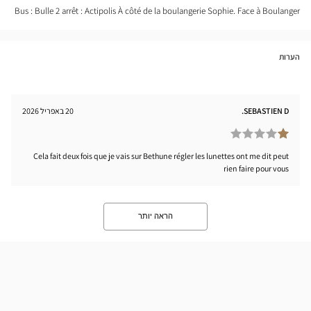
tical
Bus : Bulle 2 arrêt : Actipolis À côté de la boulangerie Sophie. Face à Boulanger
nter
הערות
SEBASTIEN D.
20 באפריל 2026
Cela fait deux fois que je vais sur Bethune régler les lunettes ont me dit peut
rien faire pour vous
הראה יותר