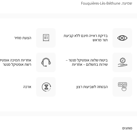
שמיעה. Fouquières-Lès-Béthune
בדיקת ראייה חינם ללא קביעת
הצעת מחיר
תור מראש
ביטוח שלווה אופטיקל סנטר –
אחריות תמיכה אופטיק
שירות בתשלום – אחריות
רשת אופטיקל סנטר
הבטחה לשביעות רצון
ארכה
מותגים