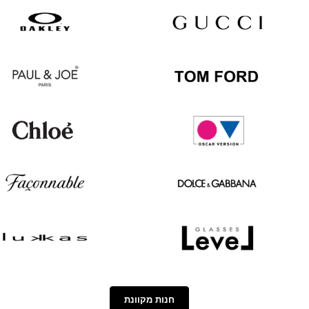
Oakley
Gucci
Paul
Tom
&
Ford
Joe
Chloé
Oscar
version
Façonnable
Dolce
&
Gabbana
Lukkas
Level
חנות מקוונת