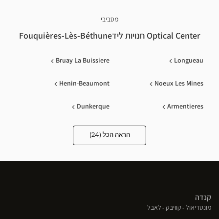
מסביבי
Optical Center חנויות לידFouquières-Lès-Béthune
Bruay La Buissiere
Longueau
Henin-Beaumont
Noeux Les Mines
Dunkerque
Armentieres
Vendin Le Vieil
Liévin
הראה הכל (24)
Optical
Center
Opticien
Hazebrouck
Lens
חנויות
Bailleul
Arras
קנדה
Herlin Le Sec
Libercourt
(פתח
(פתח
(פתח
מונטריאול
קוויבק
לאבל
בחלון
בחלון
בחלון