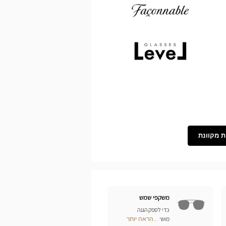
Demetz
Façonnable
Level
ת מקוונת
משקפי שמש
כדי לספק הגנה
מושלמת לעיניכם מפני
...הראה יותר
Optical