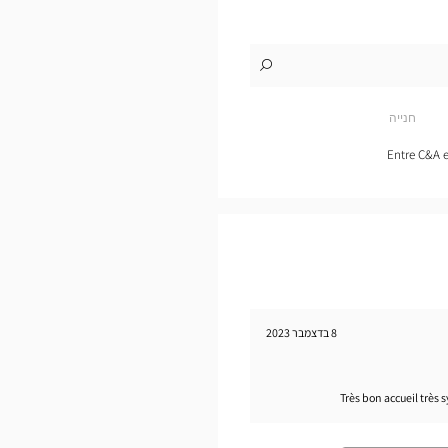
לו"ז
לחנות
Opticien
MERS-
חנייה
LES-
BAINS
Optical
Entre C&A e
Center
8 בדצמבר 2023
Très bon accueil très