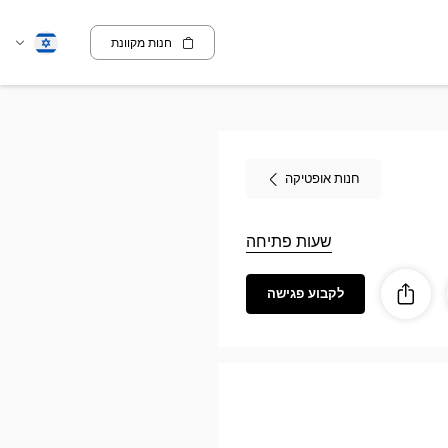
חנות מקוונת
שנה
עברית
שפה
חנות אופטיקה
שעות פתיחה
לקבוע פגישה
ז
ות
לַחֲלוֹק
Optic
MER
L