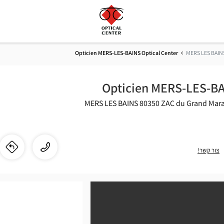
Opticien MERS-LES-BAINS Optical Center
MERS LES BAIN
Opticien MERS-LES-BA
80350 MERS LES BAINS
ZAC du Grand Mara
התקשר
שיחה
צור קשר!
לו"
לחנ
לחנות
ien
Opticien
MERS-
S-
LES-
BAINS
ES-
Optical