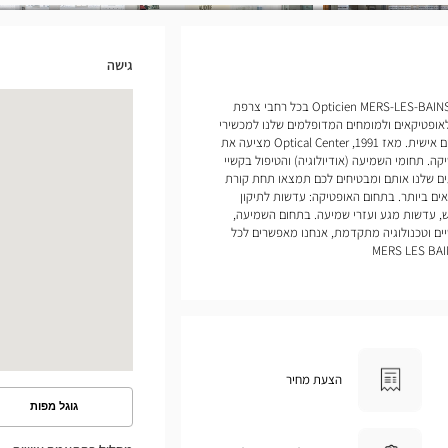
גישה
אנחנו פותחים חנויות של Opticien MERS-LES-BAINS Optical Center בכל רחבי צרפת
אופטיקאים ולמומחים המדופלמים שלנו למכשירי
שמיעה להעניק לכם שירות ומעקב מותאמים אישית. מאז 1991, Optical Center מציעה את
ה. תחומי השמיעה (אודיולוגיה) והטיפול בקשיי
ים שלנו אותם ומבטיחים לכם תמצאו תחת קורת
ם ביותר. בתחום האופטיקה: עדשות לתיקון
, עדשות מגע ועזרי שמיעה. בתחום השמיעה,
ים וטכנולוגיה מתקדמת, אנחנו מאפשרים לכל
הצעת מחיר
גוגל מפות
ראה
את
המסלול