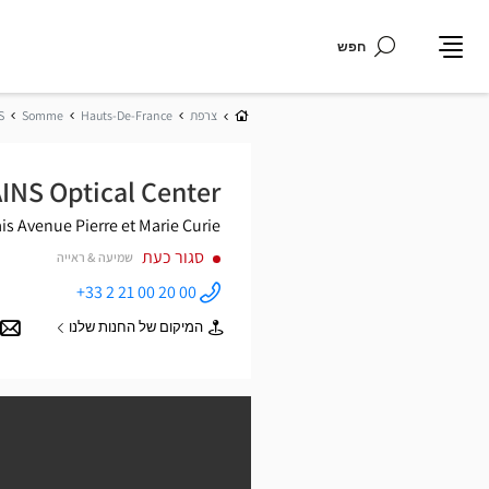
חפש
תפריט
בית
צרפת
Hauts-De-France
Somme
S
INS Optical Center
is
Avenue Pierre et Marie Curie
סגור כעת
שמיעה & ראייה
+33 2 21 00 20 00
התקשר
לחנות
המיקום של החנות שלנו
Opticien
של
MERS-LES-
Opticien
BAINS
MERS-
Optical
LES-
Center ב
BAINS
Optical
Center