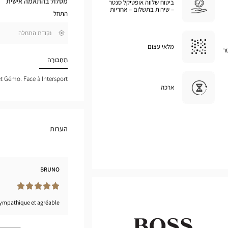
מסלול בהתאמה אישית
ביטוח שלווה אופטיקל סנטר
במפת
– שירות בתשלום – אחריות
התחל
גוגל
,
בקרבתי
חפש
מלאי עצום
ר
חנות
Optical
תַחְבּוּרָה
Center
t Gémo. Face à Intersport
ארכה
הערות
BRUNO
 sympathique et agréable