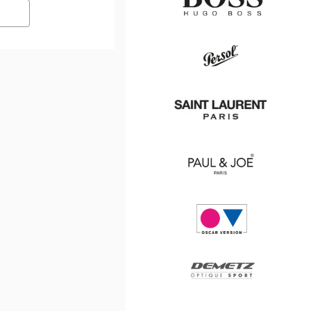
Hugo
Boss
Persol
Saint
Laurent
Paul
&
Joe
Oscar
version