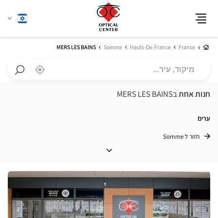
שנה
עברית
תפריט
שפה
בית
MERS LES BAINS
Somme
Hauts-De-France
France
מיקוד,
,
בקרבתי
a
עיר...
Optical
חפש
Center
חנות
חנות אחת
בMERS LES BAINS
חנות
Optical
Center
ערים
חזור ל Somme
ערים
לחץ
ENTER
למידע
נוסף