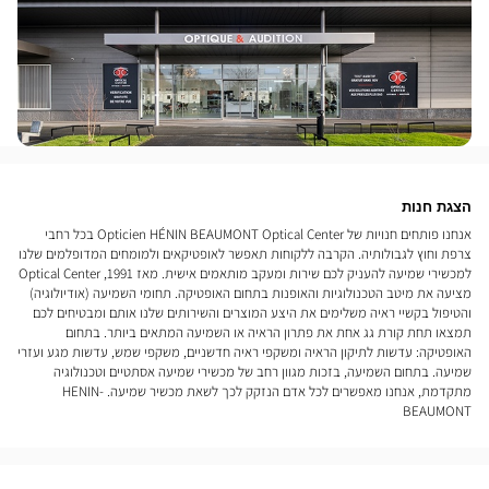
הצגת חנות
אנחנו פותחים חנויות של Opticien HÉNIN BEAUMONT Optical Center בכל רחבי
צרפת וחוץ לגבולותיה. הקרבה ללקוחות תאפשר לאופטיקאים ולמומחים המדופלמים שלנו
למכשירי שמיעה להעניק לכם שירות ומעקב מותאמים אישית. מאז 1991, Optical Center
מציעה את מיטב הטכנולוגיות והאופנות בתחום האופטיקה. תחומי השמיעה (אודיולוגיה)
והטיפול בקשיי ראיה משלימים את היצע המוצרים והשירותים שלנו אותם ומבטיחים לכם
תמצאו תחת קורת גג אחת את פתרון הראיה או השמיעה המתאים ביותר. בתחום
האופטיקה: עדשות לתיקון הראיה ומשקפי ראיה חדשניים, משקפי שמש, עדשות מגע ועזרי
שמיעה. בתחום השמיעה, בזכות מגוון רחב של מכשירי שמיעה אסתטיים וטכנולוגיה
מתקדמת, אנחנו מאפשרים לכל אדם הנזקק לכך לשאת מכשיר שמיעה. HENIN-
BEAUMONT