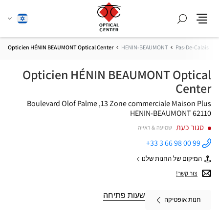
חפש
שנה
עברית
תפריט
שפה
Opticien HÉNIN BEAUMONT Optical Center
HENIN-BEAUMONT
Pas-De-Calais
Opticien HÉNIN BEAUMONT Optical
Center
13, Boulevard Olof Palme
Zone commerciale Maison Plus
62110 HENIN-BEAUMONT
סגור כעת
שמיעה & ראייה
+33 3 66 98 00 99
התקשר
לחנות
המיקום של החנות שלנו
Opticien
של
HÉNIN
Opticien
צור קשר!
BEAUMONT
HÉNIN
Optical
BEAUMONT
Center ב
Optical
שעות פתיחה
חנות אופטיקה
Center