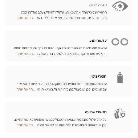
חנויות
המתאימים ביותר לענף הספורט בו אתם עוסקים.
ראייה ירודה
הראייה של כל אחד ואחת מאיתנו עלולה להיחלש עקב מחלות זקנה,
מומים מולדים, תאונות או טיפולים ממושכים. לכן, בשיתוף פעולה עם
...הראה יותר
Optical
היצרן הגרמני המוביל Eschenbach, פיתחנו סדרה שלמה של עזרי ראייה,
Center
זכוכיות מגדלת והגדלה בוידאו, כדי לשפר את כושר הראייה שלכם ולהקל
Opticien
עליכם ביום-יום.
חנויות
עדשות מגע
עדשות מגע מהוות חלופה טובה למשקפיים הודות לכך שהן מציעות נוחות
ויזואלית חסרת תקדים ומתאימות לטיפול ברוב הפרעות הראייה בדרגות
...הראה יותר
Optical
התיקון הנדרשות. המומחים שלנו לעדשות מגע ישמחו לכוון אתכם
Center
בבחירה וללוות אתכם בהתאמת העדשות. עדשות יומיות, חודשיות או
Opticien
שנתיות – בחרו עדשות מתאימות לעיניכם ותיהנו משיפור משמעותי
חנויות
באיכות חייכם.
חומרי ניקוי
עדשות המגע שבריריות ומחייבות תחזוקה נאותה. הן מצויות במגע ישיר
עם העיניים ולכן יש לטפל בהן בזהירות ולשטוף אותן היטב לאחר כל
...הראה יותר
Optical
שימוש. גלו את כל אמצעי השטיפה והניקוי ואת הפתרונות הרב-תכליתיים
Center
שלנו לכל סוגי העדשות; האופטיקאים שלנו ינחו אתכם כיצד לטפל בהן
Opticien
כיאות.
חנויות
מכשירי שמיעה
כל אדם עלול לאבד את השמיעה ולסבול מפגיעה מהותית באיכות החיים.
לכן אנו דואגים לשמיעתכם באמצעות בדיקת שמיעה חינם, בשילוב עם
...הראה יותר
Optical
שירות וייעוץ איכותיים הניתנים על-ידי מיטב אנשי המקצוע. טכנאי השמע
Center
והמומחים שלנו לעזרי שמיעה יאזינו לכם ויסייעו לכם לבחור בכלי העזר