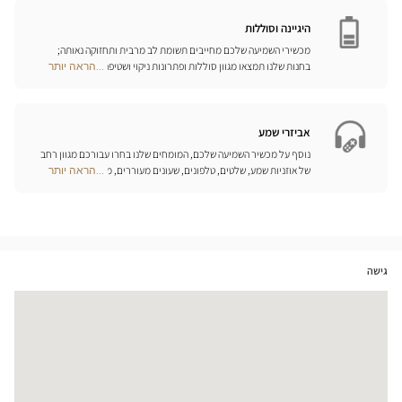
Opticien
המותאמים ביותר לצורכיכם.
חנויות
היגיינה וסוללות
מכשירי השמיעה שלכם מחייבים תשומת לב מרבית ותחזוקה נאותה;
בחנות שלנו תמצאו מגוון סוללות ופתרונות ניקוי ושטיפה ייחודיים
...הראה יותר
Optical
למכשיר השמיעה שלכם.
Center
Opticien
חנויות
אביזרי שמע
נוסף על מכשיר השמיעה שלכם, המומחים שלנו בחרו עבורכם מגוון רחב
של אוזניות שמע, שלטים, טלפונים, שעונים מעוררים, מטענים ואביזרים
...הראה יותר
Optical
נוספים שכל מטרתם היא לשפר משמעותית את איכות החיים שלכם בכל
Center
יום.
Opticien
חנויות
גישה