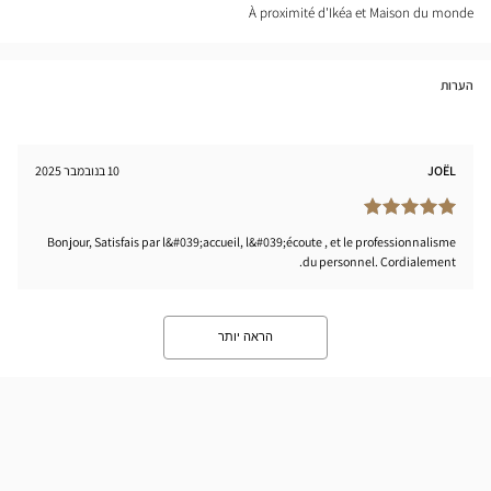
nter
À proximité d'Ikéa et Maison du monde
הערות
JOËL
10 בנובמבר 2025
Bonjour, Satisfais par l&#039;accueil, l&#039;écoute , et le professionnalisme
du personnel. Cordialement.
הראה יותר