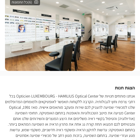
(6)כל התמונות
הצגת חנות
אנחנו פותחים חנויות של Opticien LUXEMBOURG - HAMILIUS Optical Center בכל
רחבי צרפת וחוץ לגבולותיה. הקרבה ללקוחות תאפשר לאופטיקאים ולמומחים המדופלמים
שלנו למכשירי שמיעה להעניק לכם שירות ומעקב מותאמים אישית. מאז 1991, Optical
Center מציעה את מיטב הטכנולוגיות והאופנות בתחום האופטיקה. תחומי השמיעה
(אודיולוגיה) והטיפול בקשיי ראיה משלימים את היצע המוצרים והשירותים שלנו אותם
ומבטיחים לכם תמצאו תחת קורת גג אחת את פתרון הראיה או השמיעה המתאים ביותר.
בתחום האופטיקה: עדשות לתיקון הראיה ומשקפי ראיה חדשניים, משקפי שמש, עדשות
מגע ועזרי שמיעה. בתחום השמיעה, בזכות מגוון רחב של מכשירי שמיעה אסתטיים