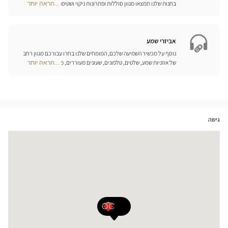
בחנות שלנו תמצאו מגוון סוללות ופתרונות ניקוי ושטיפה ייחודיים
...הראה יותר
Optical
למכשיר השמיעה שלכם.
Center
Opticien
חנויות
אביזרי שמע
נוסף על מכשיר השמיעה שלכם, המומחים שלנו בחרו עבורכם מגוון רחב
של אוזניות שמע, שלטים, טלפונים, שעונים מעוררים, מטענים ואביזרים
...הראה יותר
Optical
נוספים שכל מטרתם היא לשפר משמעותית את איכות החיים שלכם בכל
Center
יום.
Opticien
חנויות
גישה