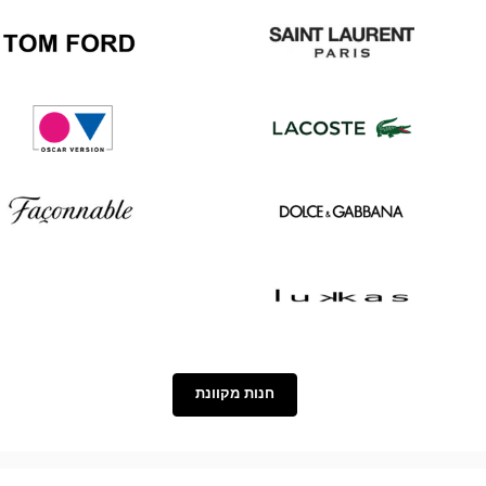
Chanel
Persol
Tom
Saint
Ford
Laurent
Oscar
Lacoste
version
Façonnable
Dolce
&
Gabbana
Lukkas
חנות מקוונת