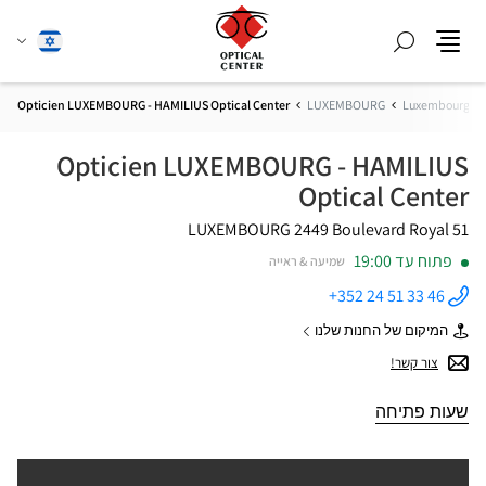
חפש
שנה
עברית
תפריט
שפה
Opticien LUXEMBOURG - HAMILIUS Optical Center
LUXEMBOURG
Luxembourg
Opticien LUXEMBOURG - HAMILIUS
Optical Center
2449 LUXEMBOURG
51 Boulevard Royal
פתוח עד 19:00
שמיעה & ראייה
+352 24 51 33 46
התקשר
לחנות
המיקום של החנות שלנו
Opticien
של
LUXEMBOURG
Opticien
צור קשר!
- HAMILIUS
LUXEMBOURG
Optical
-
Center ב
HAMILIUS
שעות פתיחה
Optical
Center