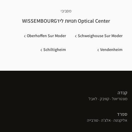
מסביבי
Optical Center חנויות לידWISSEMBOURG
Oberhoffen Sur Moder
Schweighouse Sur Moder
Schiltigheim
Vendenheim
קנדה
(פתח
(פתח
(פתח
מונטריאול
קוויבק
לאבל
בחלון
בחלון
בחלון
חדש)
חדש)
חדש)
ספרד
(פתח
(פתח
(פתח
אליקנטה
אלצ'ה
טורבייה
בחלון
בחלון
בחלון
חדש)
חדש)
חדש)