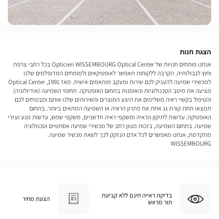
הצגת חנות
אנחנו פותחים חנויות של Opticien WISSEMBOURG Optical Center בכל רחבי צרפת
וחוץ לגבולותיה. הקרבה ללקוחות תאפשר לאופטיקאים ולמומחים המדופלמים שלנו
למכשירי שמיעה להעניק לכם שירות ומעקב מותאמים אישית. מאז 1991, Optical Center
מציעה את מיטב הטכנולוגיות והאופנות בתחום האופטיקה. תחומי השמיעה (אודיולוגיה)
והטיפול בקשיי ראיה משלימים את היצע המוצרים והשירותים שלנו אותם ומבטיחים לכם
תמצאו תחת קורת גג אחת את פתרון הראיה או השמיעה המתאים ביותר. בתחום
האופטיקה: עדשות לתיקון הראיה ומשקפי ראיה חדשניים, משקפי שמש, עדשות מגע ועזרי
שמיעה. בתחום השמיעה, בזכות מגוון רחב של מכשירי שמיעה אסתטיים וטכנולוגיה
מתקדמת, אנחנו מאפשרים לכל אדם הנזקק לכך לשאת מכשיר שמיעה.
WISSEMBOURG
בדיקת ראייה חינם ללא קביעת
הצעת מחיר
תור מראש