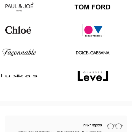
Oakley
Persol
Paul
Tom
&
Ford
Joe
Chloé
Oscar
version
Façonnable
Dolce
&
Gabbana
Lukkas
Level
משקפי ראייה