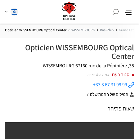
חפש
שנה
עברית
תפריט
שפה
Opticien WISSEMBOURG Optical Center
WISSEMBOURG
Bas-Rhin
Grand Est
Opticien WISSEMBOURG Optical
Center
67160 WISSEMBOURG
38, rue de la Pépinière
סגור כעת
שמיעה & ראייה
+33 3 67 31 99 99
התקשר
לחנות
המיקום של החנות שלנו
Opticien
של
WISSEMBOURG
Opticien
Optical
WISSEMBOURG
שעות פתיחה
Center ב
Optical
Center