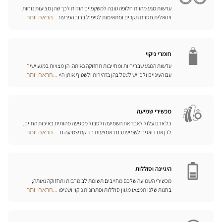
עדשות מגע מהוות חלופה טובה למשקפיים הודות לכך שהן מציעות נוחות
ויזואלית חסרת תקדים ומתאימות לטיפול ברוב הפרעות הראייה בדרגות
...הראה יותר
Optical
התיקון הנדרשות. המומחים שלנו לעדשות מגע ישמחו לכוון אתכם
Center
בבחירה וללוות אתכם בהתאמת העדשות. עדשות יומיות, חודשיות או
Opticien
שנתיות – בחרו עדשות מתאימות לעיניכם ותיהנו משיפור משמעותי
חנויות
באיכות חייכם.
חומרי ניקוי
עדשות המגע שבריריות ומחייבות תחזוקה נאותה. הן מצויות במגע ישיר
עם העיניים ולכן יש לטפל בהן בזהירות ולשטוף אותן היטב לאחר כל
...הראה יותר
Optical
שימוש. גלו את כל אמצעי השטיפה והניקוי ואת הפתרונות הרב-תכליתיים
Center
שלנו לכל סוגי העדשות; האופטיקאים שלנו ינחו אתכם כיצד לטפל בהן
Opticien
כיאות.
חנויות
מכשירי שמיעה
כל אדם עלול לאבד את השמיעה ולסבול מפגיעה מהותית באיכות החיים.
לכן אנו דואגים לשמיעתכם באמצעות בדיקת שמיעה חינם, בשילוב עם
...הראה יותר
Optical
שירות וייעוץ איכותיים הניתנים על-ידי מיטב אנשי המקצוע. טכנאי השמע
Center
והמומחים שלנו לעזרי שמיעה יאזינו לכם ויסייעו לכם לבחור בכלי העזר
Opticien
המותאמים ביותר לצורכיכם.
חנויות
היגיינה וסוללות
מכשירי השמיעה שלכם מחייבים תשומת לב מרבית ותחזוקה נאותה;
בחנות שלנו תמצאו מגוון סוללות ופתרונות ניקוי ושטיפה ייחודיים
...הראה יותר
Optical
למכשיר השמיעה שלכם.
Center
Opticien
חנויות