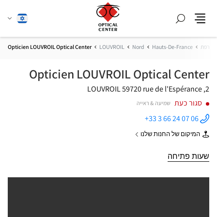
חפש
שנה
עברית
תפריט
שפה
צרפת
Hauts-De-France
Nord
LOUVROIL
Opticien LOUVROIL Optical Center
Opticien LOUVROIL Optical Center
59720 LOUVROIL
2, rue de l'Espérance
סגור כעת
שמיעה & ראייה
+33 3 66 24 07 06
התקשר
לחנות
המיקום של החנות שלנו
Opticien
של
LOUVROIL
Opticien
Optical
LOUVROIL
שעות פתיחה
Center ב
Optical
Center