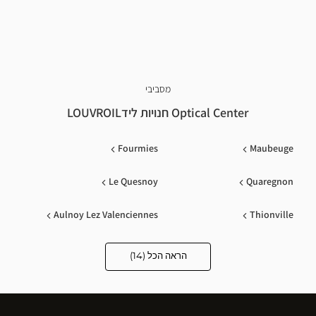
מסביבי
Optical Center חנויות לידLOUVROIL
Fourmies
Maubeuge
Le Quesnoy
Quaregnon
Aulnoy Lez Valenciennes
Thionville
Petite Foret
La Louvière
הראה הכל (14)
Optical
Center
Opticien
Hirson
Prouvy
חנויות
Charleroi Gosselie
Denain