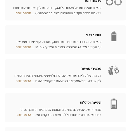
עדשות מגע
עדשות מגע מהוות חלופה טובה למשקפיים הודות לכך שהן מציעות נוחות
ויזואלית חסרת תקדים ומתאימות לטיפול ברוב הפרעות הראייה בדרגות
...הראה יותר
Optical
התיקון הנדרשות. המומחים שלנו לעדשות מגע ישמחו לכוון אתכם
Center
בבחירה וללוות אתכם בהתאמת העדשות. עדשות יומיות, חודשיות או
Opticien
שנתיות – בחרו עדשות מתאימות לעיניכם ותיהנו משיפור משמעותי
חנויות
באיכות חייכם.
חומרי ניקוי
עדשות המגע שבריריות ומחייבות תחזוקה נאותה. הן מצויות במגע ישיר
עם העיניים ולכן יש לטפל בהן בזהירות ולשטוף אותן היטב לאחר כל
...הראה יותר
Optical
שימוש. גלו את כל אמצעי השטיפה והניקוי ואת הפתרונות הרב-תכליתיים
Center
שלנו לכל סוגי העדשות; האופטיקאים שלנו ינחו אתכם כיצד לטפל בהן
Opticien
כיאות.
חנויות
מכשירי שמיעה
כל אדם עלול לאבד את השמיעה ולסבול מפגיעה מהותית באיכות החיים.
לכן אנו דואגים לשמיעתכם באמצעות בדיקת שמיעה חינם, בשילוב עם
...הראה יותר
Optical
שירות וייעוץ איכותיים הניתנים על-ידי מיטב אנשי המקצוע. טכנאי השמע
Center
והמומחים שלנו לעזרי שמיעה יאזינו לכם ויסייעו לכם לבחור בכלי העזר
Opticien
המותאמים ביותר לצורכיכם.
חנויות
היגיינה וסוללות
מכשירי השמיעה שלכם מחייבים תשומת לב מרבית ותחזוקה נאותה;
בחנות שלנו תמצאו מגוון סוללות ופתרונות ניקוי ושטיפה ייחודיים
...הראה יותר
Optical
למכשיר השמיעה שלכם.
Center
Opticien