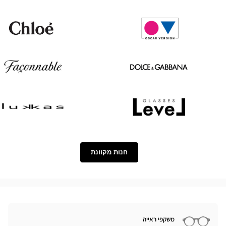
Paul
Tom
&
Ford
Joe
Chloé
Oscar
version
Façonnable
Dolce
&
Gabbana
Lukkas
Level
חנות מקוונת
משקפי ראייה