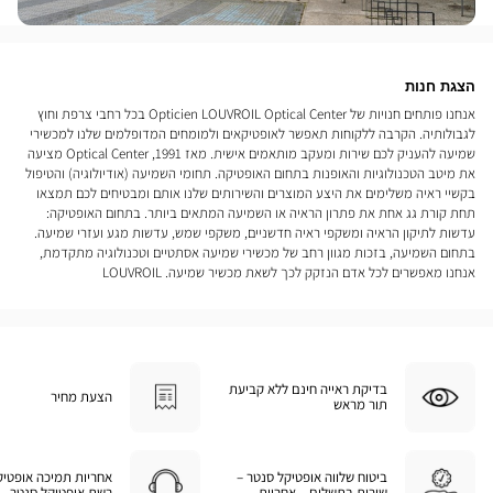
הצגת חנות
אנחנו פותחים חנויות של Opticien LOUVROIL Optical Center בכל רחבי צרפת וחוץ
לגבולותיה. הקרבה ללקוחות תאפשר לאופטיקאים ולמומחים המדופלמים שלנו למכשירי
שמיעה להעניק לכם שירות ומעקב מותאמים אישית. מאז 1991, Optical Center מציעה
את מיטב הטכנולוגיות והאופנות בתחום האופטיקה. תחומי השמיעה (אודיולוגיה) והטיפול
בקשיי ראיה משלימים את היצע המוצרים והשירותים שלנו אותם ומבטיחים לכם תמצאו
תחת קורת גג אחת את פתרון הראיה או השמיעה המתאים ביותר. בתחום האופטיקה:
עדשות לתיקון הראיה ומשקפי ראיה חדשניים, משקפי שמש, עדשות מגע ועזרי שמיעה.
בתחום השמיעה, בזכות מגוון רחב של מכשירי שמיעה אסתטיים וטכנולוגיה מתקדמת,
אנחנו מאפשרים לכל אדם הנזקק לכך לשאת מכשיר שמיעה. LOUVROIL
בדיקת ראייה חינם ללא קביעת
הצעת מחיר
תור מראש
ביטוח שלווה אופטיקל סנטר –
אחריות תמיכה אופטיק
שירות בתשלום – אחריות
רשת אופטיקל סנטר