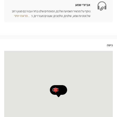
חנויות
אביזרי שמע
נוסף על מכשיר השמיעה שלכם, המומחים שלנו בחרו עבורכם מגוון רחב
של אוזניות שמע, שלטים, טלפונים, שעונים מעוררים, מטענים ואביזרים
...הראה יותר
Optical
נוספים שכל מטרתם היא לשפר משמעותית את איכות החיים שלכם בכל
Center
יום.
Opticien
חנויות
גישה