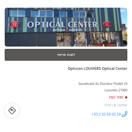
INT-
Center ב
לחץ
LÔ
ENTER
-
למידע
נוסף
AUX
ical
nter
לקבוע פגישה
חנות:
Opticien LOUVIERS Optical Center
19 boulevard du Docteur Postel
27400 Louviers
סגור כעת
שמיעה & ראייה
לו"ז
לחנו
+33 2 32 63 02 24
התקשר לחנות
Opticien
cien
LOUVIERS
Optical