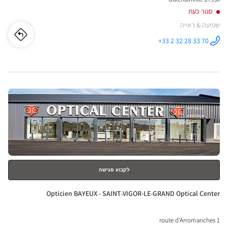
סגור כעת
שמיעה & ראייה
לו"ז
לחנו
+33 2 32 28 33 70
התקשר לחנות
Opticien
cien
ÉVREUX -
GUICHAINVILLE
Optical
EUX
Center ב
לחץ
-
ENTER
ILLE
למידע
נוסף
ical
nter
לקבוע פגישה
חנות:
Opticien BAYEUX - SAINT-VIGOR-LE-GRAND Optical Center
1 route d'Arromanches