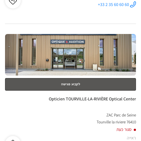
לו"ז
לחנו
+33 2 35 60 60 60
התקשר לחנות
Opticien
cien
ROUEN -
BARENTIN
Optical
UEN
Center ב
לחץ
-
ENTER
NTIN
למידע
נוסף
ical
nter
לקבוע פגישה
חנות:
Opticien TOURVILLE-LA-RIVIÈRE Optical Center
ZAC Parc de Seine
76410 Tourville la riviere
סגור כעת
ראייה