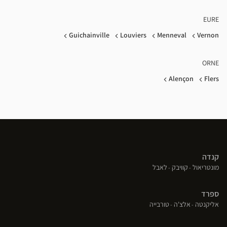
EURE
Guichainville
Louviers
Menneval
Vernon
ORNE
Alençon
Flers
קנדה
(פתח
(פתח
(פתח
מונטריאול
קוויבק
לאבל
בחלון
בחלון
בחלון
חדש)
חדש)
חדש)
ספרד
(פתח
(פתח
(פתח
אליקנטה
אלצ'ה
טורבייה
בחלון
בחלון
בחלון
חדש)
חדש)
חדש)