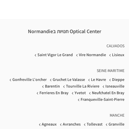
Optical Center חנויות בNormandie
CALVADOS
Saint Vigor Le Grand
Vire Normandie
Lisieux
SEINE-MARITIME
Gonfreville L'orcher
Gruchet Le Valasse
Le Havre
Dieppe
Barentin
Tourville La Riviere
Isneauville
Ferrieres En Bray
Yvetot
Neufchatel En Bray
Franqueville-Saint-Pierre
MANCHE
Agneaux
Avranches
Tollevast
Granville