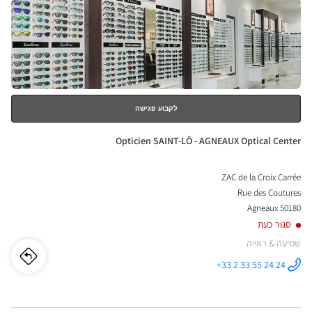
לחץ
ical
ENTER
nter
למידע
נוסף
לקבוע פגישה
חנות:
Opticien SAINT-LÔ - AGNEAUX Optical Center
ZAC de la Croix Carrée
Rue des Coutures
50180 Agneaux
סגור כעת
שמיעה & ראייה
לו"ז
לחנו
+33 2 33 55 24 24
התקשר לחנות
Opticien
cien
SAINT-LÔ -
AGNEAUX
Optical