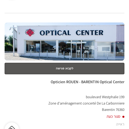
Opticien
cien
ROUEN
Optical
Center ב
UEN
לחץ
ical
ENTER
nter
למידע
נוסף
לקבוע פגישה
חנות:
Opticien ROUEN - BARENTIN Optical Center
199 boulevard Westphalie
Zone d'aménagement concerté De La Carbonniere
76360 Barentin
סגור כעת
ראייה