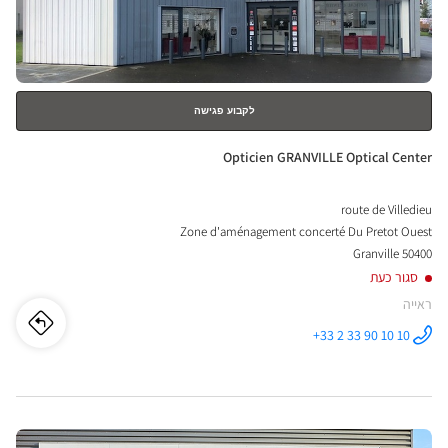
nter
למידע
נוסף
לקבוע פגישה
חנות:
Opticien GRANVILLE Optical Center
route de Villedieu
Zone d'aménagement concerté Du Pretot Ouest
50400 Granville
סגור כעת
ראייה
לו"ז
לחנו
+33 2 33 90 10 10
התקשר לחנות
Opticien
cien
GRANVILLE
Optical
Center ב
ILLE
לחץ
ical