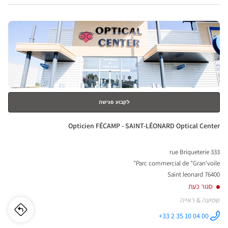
VIRE
לחץ
ical
ENTER
nter
למידע
נוסף
לקבוע פגישה
חנות:
Opticien FÉCAMP - SAINT-LÉONARD Optical Center
333 rue Briqueterie
Parc commercial de "Gran'voile"
76400 Saint leonard
סגור כעת
שמיעה & ראייה
לו"ז
לחנו
+33 2 35 10 04 00
התקשר לחנות
Opticien