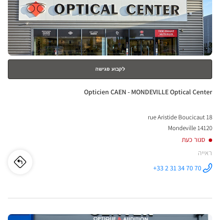
ENTER
nter
למידע
נוסף
לקבוע פגישה
חנות:
Opticien CAEN - MONDEVILLE Optical Center
18 rue Aristide Boucicaut
14120 Mondeville
סגור כעת
ראייה
לו"ז
לחנו
+33 2 31 34 70 70
התקשר לחנות
Opticien
cien
CAEN -
MONDEVILLE
Optical
AEN
Center ב
לחץ