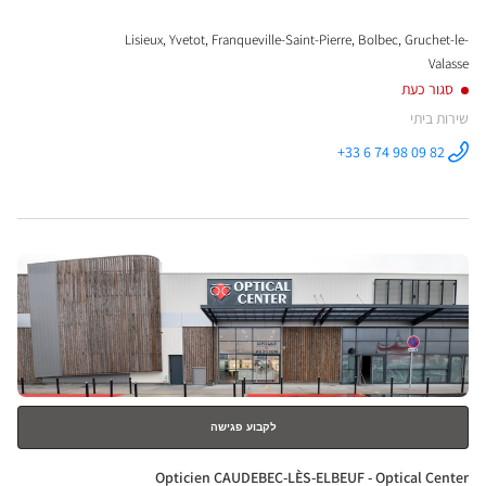
Lisieux, Yvetot, Franqueville-Saint-Pierre, Bolbec, Gruchet-le-
Valasse
סגור כעת
שירות ביתי
+33 6 74 98 09 82
התקשר לחנות
Optical
Center OC
MOBILE
LISIEUX ב
לחץ
ENTER
למידע
נוסף
לקבוע פגישה
חנות:
Opticien CAUDEBEC-LÈS-ELBEUF - Optical Center