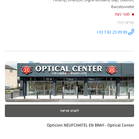
Barcelonnette
סגור כעת
שירות ביתי
+33 7 82 25 09 89
התקשר לחנות
Optical
Center OC
MOBILE
FÉCAMP ב
לחץ
ENTER
למידע
נוסף
לקבוע פגישה
חנות:
Opticien NEUFCHATEL EN BRAY - Optical Center