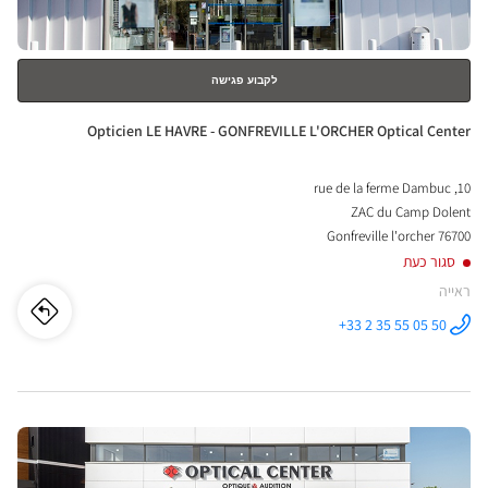
לקבוע פגישה
חנות:
Opticien LE HAVRE - GONFREVILLE L'ORCHER Optical Center
10, rue de la ferme Dambuc
ZAC du Camp Dolent
76700 Gonfreville l'orcher
סגור כעת
ראייה
לו"ז
לחנו
+33 2 35 55 05 50
התקשר לחנות
Opticien LE
cien
HAVRE -
GONFREVILLE
L'ORCHER
LE
Optical
Center ב
לחץ
VRE
ENTER
-
למידע