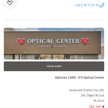
לו"ז
לחנו
+33 2 78 77 57 76
התקשר לחנות
Opticien
cien
TOURVILLE-
LA-RIVIÈRE
Optical
LLE-
Center ב
לחץ
LA-
ENTER
IÈRE
למידע
נוסף
ical
nter
לקבוע פגישה
חנות:
Opticien CAEN - IFS Optical Center
691, boulevard Charles Cros
ZAC Object'Ifs Sud
14123 Ifs
סגור כעת