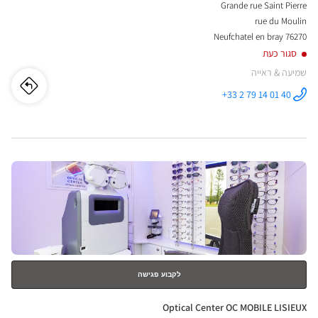
Grande rue Saint Pierre
rue du Moulin
76270 Neufchatel en bray
סגור כעת
שמיעה & ראייה
לו"ז
לחנו
+33 2 79 14 01 40
התקשר לחנות
Opticien
cien
NEUFCHATEL
EN BRAY -
Optical
TEL
Center ב
לחץ
EN
ENTER
BRAY
למידע
נוסף
-
ical
nter
לקבוע פגישה
חנות:
Optical Center OC MOBILE LISIEUX