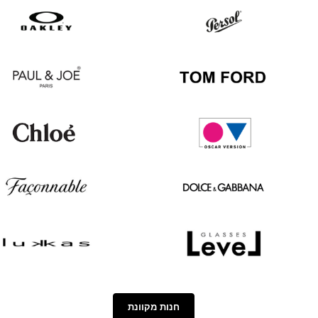
Hugo
Ray
Boss
Ban
Oakley
Persol
Paul
Tom
&
Ford
Joe
Chloé
Oscar
version
Façonnable
Dolce
&
Gabbana
Lukkas
Level
חנות מקוונת