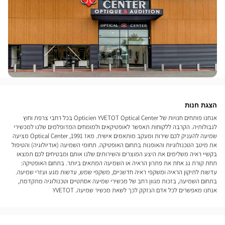
הצגת חנות
אנחנו פותחים חנויות של Opticien YVETOT Optical Center בכל רחבי צרפת וחוץ
לגבולותיה. הקרבה ללקוחות תאפשר לאופטיקאים ולמומחים המדופלמים שלנו למכשירי
שמיעה להעניק לכם שירות ומעקב מותאמים אישית. מאז 1991, Optical Center מציעה
את מיטב הטכנולוגיות והאופנות בתחום האופטיקה. תחומי השמיעה (אודיולוגיה) והטיפול
בקשיי ראיה משלימים את היצע המוצרים והשירותים שלנו אותם ומבטיחים לכם תמצאו
תחת קורת גג אחת את פתרון הראיה או השמיעה המתאים ביותר. בתחום האופטיקה:
עדשות לתיקון הראיה ומשקפי ראיה חדשניים, משקפי שמש, עדשות מגע ועזרי שמיעה.
בתחום השמיעה, בזכות מגוון רחב של מכשירי שמיעה אסתטיים וטכנולוגיה מתקדמת,
אנחנו מאפשרים לכל אדם הנזקק לכך לשאת מכשיר שמיעה. YVETOT