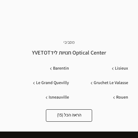
מסביבי
Optical Center חנויות לידYVETOT
Barentin
Lisieux
Le Grand Quevilly
Gruchet Le Valasse
Isneauville
Rouen
Franqueville-Saint-Pierre
Saint Leonard
הראה הכל (15)
Optical
Center
Opticien
Buchelay
Tourville La Riviere
חנויות