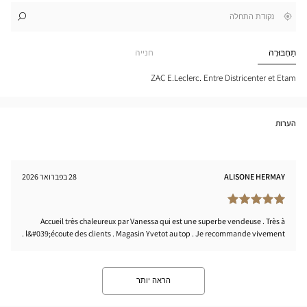
,
בקרבתי
לו"ז
לחנות
חפש
cien
חנות
ETOT
Optical
תַחְבּוּרָה
חנייה
tical
Center
nter
ZAC E.Leclerc. Entre Districenter et Etam
הערות
ALISONE HERMAY
28 בפברואר 2026
Accueil très chaleureux par Vanessa qui est une superbe vendeuse . Très à
l&#039;écoute des clients . Magasin Yvetot au top . Je recommande vivement .
הראה יותר