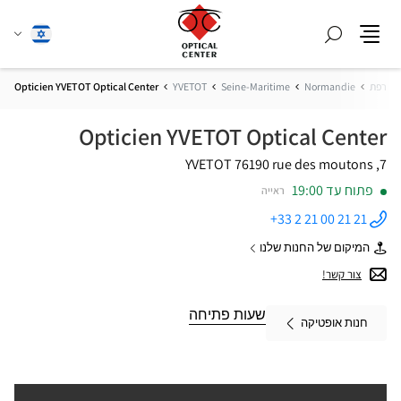
חפש
שנה
עברית
תפריט
שפה
צרפת
Normandie
Seine-Maritime
YVETOT
Opticien YVETOT Optical Center
Opticien YVETOT Optical Center
76190 YVETOT
7, rue des moutons
פתוח עד 19:00
ראייה
+33 2 21 00 21 21
התקשר
לחנות
המיקום של החנות שלנו
Opticien
של
YVETOT
Opticien
צור קשר!
Optical
YVETOT
Center ב
Optical
Center
שעות פתיחה
חנות אופטיקה