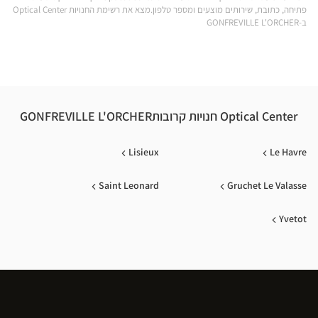
פתיחה, כתובת, שירותים מוצעים ומספר טלפון.מצא את רשימת החנויות Optical Center
ILLE
ב-GONFREVILLE L'ORCHER
CHER
ical
nter
Optical Center חנויות קרובותGONFREVILLE L'ORCHER
Lisieux
Le Havre
Saint Leonard
Gruchet Le Valasse
Yvetot