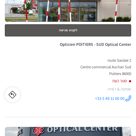
נוסף
לקבוע פגישה
חנות:
Opticien POITIERS - SUD Optical Center
2 route Saulaie
Centre commercial Auchan Sud
86000 Poitiers
סגור כעת
שמיעה & ראייה
לו"ז
לחנו
+33 5 49 11 00 00
התקשר לחנות
Opticien
cien
POITIERS -
SUD Optical
Center ב
IERS
לחץ
-