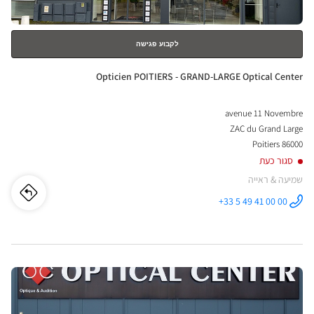
לקבוע פגישה
חנות:
Opticien POITIERS - GRAND-LARGE Optical Center
avenue 11 Novembre
ZAC du Grand Large
86000 Poitiers
סגור כעת
שמיעה & ראייה
לו"ז
לחנו
+33 5 49 41 00 00
התקשר לחנות
Opticien
cien
POITIERS -
GRAND-
LARGE
IERS
Optical
Center ב
לחץ
-
ENTER
ND-
למידע