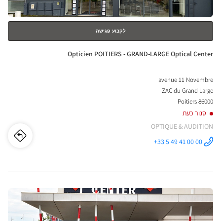
לקבוע פגישה
חנות:
Opticien POITIERS - GRAND-LARGE Optical Center
avenue 11 Novembre
ZAC du Grand Large
86000 Poitiers
סגור כעת
OPTIQUE & AUDITION
לו"ז
לחנו
+33 5 49 41 00 00
התקשר לחנות
Opticien
cien
POITIERS -
GRAND-
LARGE
IERS
Optical
Center ב
לחץ
-
ENTER
ND-
למידע